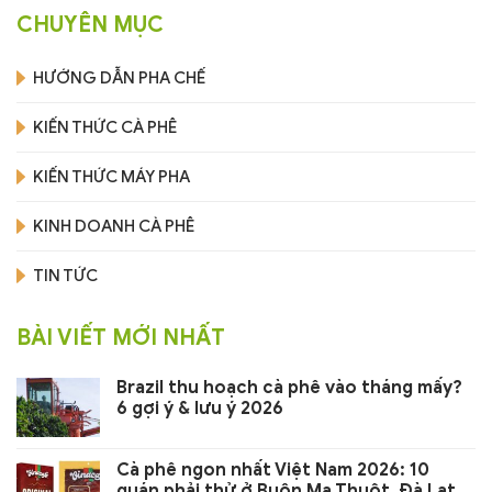
CHUYÊN MỤC
HƯỚNG DẪN PHA CHẾ
KIẾN THỨC CÀ PHÊ
KIẾN THỨC MÁY PHA
KINH DOANH CÀ PHÊ
TIN TỨC
BÀI VIẾT MỚI NHẤT
Brazil thu hoạch cà phê vào tháng mấy?
6 gợi ý & lưu ý 2026
Cà phê ngon nhất Việt Nam 2026: 10
quán phải thử ở Buôn Ma Thuột, Đà Lạt