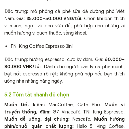
Đặc trưng: mô phỏng cà phê sữa đá đường phố Việt
Nam. Giá:
35.000–50.000 VNĐ/túi
. Chọn khi bạn thích
vị mạnh, ngọt và béo vừa đủ, phù hợp cho những ai
muốn hương vị quen thuộc, sảng khoái.
TNI King Coffee Espresso 3in1
Đặc trưng: hướng espresso, cực kỳ đậm. Giá:
60.000–
80.000 VNĐ/túi
. Dành cho người cần ly cà phê mạnh,
bật nốt espresso rõ rệt; không phù hợp nếu bạn thích
uống nhẹ nhàng hàng ngày.
5.2 Tóm tắt nhanh để chọn
Muốn tiết kiệm:
MacCoffee, Cafe Phố.
Muốn vị
truyền thống, đậm:
G7, Vinacafé, TNI King Espresso.
Muốn dễ uống, đại chúng:
Nescafé.
Muốn hương
phin/chuỗi quán chất lượng:
Hello 5, King Coffee,