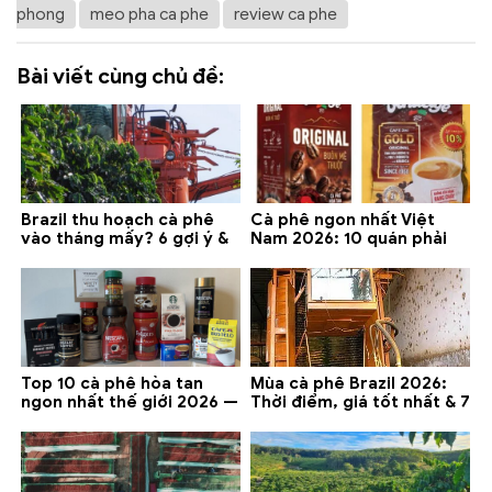
phong
meo pha ca phe
review ca phe
Bài viết cùng chủ đề:
Brazil thu hoạch cà phê
Cà phê ngon nhất Việt
vào tháng mấy? 6 gợi ý &
Nam 2026: 10 quán phải
lưu ý 2026
thử ở Buôn Ma Thuột, Đà
Lạt
Top 10 cà phê hòa tan
Mùa cà phê Brazil 2026:
ngon nhất thế giới 2026 —
Thời điểm, giá tốt nhất & 7
gợi ý đáng mua
lưu ý