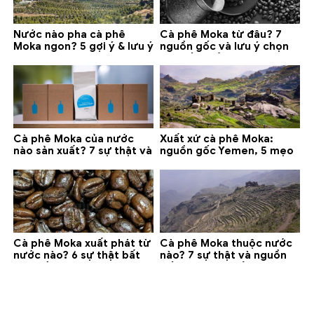
Nước nào pha cà phê
Cà phê Moka từ đâu? 7
Moka ngon? 5 gợi ý & lưu ý
nguồn gốc và lưu ý chọn
quan trọng
loại tốt nhất
Cà phê Moka của nước
Xuất xứ cà phê Moka:
nào sản xuất? 7 sự thật và
nguồn gốc Yemen, 5 mẹo
gợi ý đáng mua
phân biệt và gợi ý mua
Cà phê Moka xuất phát từ
Cà phê Moka thuộc nước
nước nào? 6 sự thật bất
nào? 7 sự thật và nguồn
ngờ về Yemen
gốc bạn nên biết