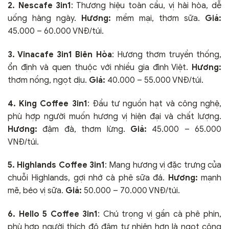
2. Nescafe 3in1
: Thương hiệu toàn cầu, vị hài hòa, dễ
uống hàng ngày.
Hương:
mềm mại, thơm sữa.
Giá:
45.000 – 60.000 VNĐ/túi.
3. Vinacafe 3in1 Biên Hòa
: Hương thơm truyền thống,
ổn định và quen thuộc với nhiều gia đình Việt.
Hương:
thơm nồng, ngọt dịu.
Giá:
40.000 – 55.000 VNĐ/túi.
4. King Coffee 3in1
: Đầu tư nguồn hạt và công nghệ,
phù hợp người muốn hương vị hiện đại và chất lượng.
Hương:
đậm đà, thơm lừng.
Giá:
45.000 – 65.000
VNĐ/túi.
5. Highlands Coffee 3in1
: Mang hương vị đặc trưng của
chuỗi Highlands, gợi nhớ cà phê sữa đá.
Hương:
mạnh
mẽ, béo vị sữa.
Giá:
50.000 – 70.000 VNĐ/túi.
6. Hello 5 Coffee 3in1
: Chú trọng vị gần cà phê phin,
phù hợp người thích độ đậm tự nhiên hơn là ngọt công