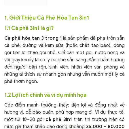
1. Giới Thiệu Cà Phê Hòa Tan 3in1
1.1 Cà phê 3in1 là gì?
Cà phê hòa tan 3 trong 1
là sản phẩm đã pha trộn sẵn
cà phê, đường và kem sữa (hoặc chất tạo béo), đóng
gói tiện lợi theo gói nhỏ. Chỉ cần một gói, nước nóng và
vài giây khuấy là có ly cà phê sẵn sàng. Sản phẩm hướng
đến người bận rộn, sinh viên, nhân viên văn phòng và
những ai thích sự nhanh gọn nhưng vẫn muốn một ly cà
phê thơm ngon.
1.2 Lợi ích chính và ví dụ minh họa
Các điểm mạnh thường thấy: tiện lợi và đồng nhất về
hương vị, dễ bảo quản, phù hợp mang đi. Ví dụ thực tế,
một túi 10–20 gói
cà phê 3in1
trên thị trường hiện có
mức giá tham khảo dao động khoảng
35.000 – 80.000