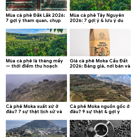
Mùa cà phê Đắk Lắk 2026:
Mùa cà phê Tây Nguyên
7 gợi ý tham quan, chụp
2026: 7 gợi ý & lưu ý du
ảnh và lưu ý
lịch tốt nhất
Mùa cà phê là tháng mấy
Giá cà phê Moka Cầu Đất
— thời điểm thu hoạch
2026: Bảng giá, nơi bán và
chính và lưu ý 2026
gợi ý đáng mua
Cà phê Moka xuất xứ ở
Cà phê Moka nguồn gốc ở
đâu? 7 sự thật lịch sử và
đâu? 9 sự thật & gợi ý
lưu ý chọn mua (2026)
chọn mua 2026