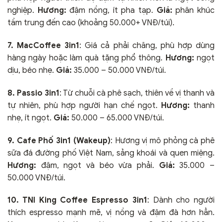
nghiệp.
Hương:
đậm nồng, ít pha tạp.
Giá:
phân khúc
tầm trung đến cao (khoảng 50.000+ VNĐ/túi).
7. MacCoffee 3in1
: Giá cả phải chăng, phù hợp dùng
hàng ngày hoặc làm quà tặng phổ thông.
Hương:
ngọt
dịu, béo nhẹ.
Giá:
35.000 – 50.000 VNĐ/túi.
8. Passio 3in1
: Từ chuỗi cà phê sạch, thiên về vị thanh và
tự nhiên, phù hợp người hạn chế ngọt.
Hương:
thanh
nhẹ, ít ngọt.
Giá:
50.000 – 65.000 VNĐ/túi.
9. Cafe Phố 3in1 (Wakeup)
: Hương vị mô phỏng cà phê
sữa đá đường phố Việt Nam, sảng khoái và quen miệng.
Hương:
đậm, ngọt và béo vừa phải.
Giá:
35.000 –
50.000 VNĐ/túi.
10. TNI King Coffee Espresso 3in1
: Dành cho người
thích espresso mạnh mẽ, vị nồng và đậm đà hơn hẳn.