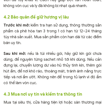
viên đá tùy khẩu vị. Cách này giúp bột tan hoàn toàn,
không vón cục và ly đá không bị nhạt quá nhanh.
4.2 Bảo quản để giữ hương vị lâu
Trước khi mở:
kiểm tra hạn sử dụng, thông thường sản
phẩm cà phê hòa tan 3 trong 1 có hạn từ 12–24 tháng
tùy nhà sản xuất. Mua sản phẩm còn hạn dài từ các điểm
bán uy tín.
Sau khi mở:
nếu là túi nhiều gói, hãy giữ kín gói chưa
dùng, để nguyên từng sachet nhỏ tới khi dùng. Nếu cần
đựng lại, chuyển lượng dư vào hũ thủy tinh kín, thêm gói
hút ẩm, để nơi khô ráo, thoáng mát, tránh ánh nắng trực
tiếp và nơi ẩm ướt. Không nên để trong tủ lạnh vì độ ẩm
có thể làm vón cục.
4.3 Mua nơi uy tín và kiểm tra thông tin
Mua tại siêu thị, cửa hàng tiện lợi hoặc sàn thương mại