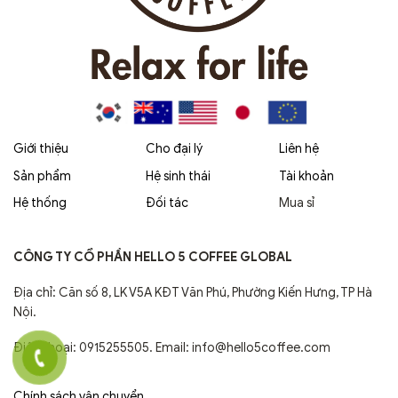
Giới thiệu
Cho đại lý
Liên hệ
Sản phẩm
Hệ sinh thái
Tài khoản
Hệ thống
Đối tác
Mua sỉ
CÔNG TY CỔ PHẦN HELLO 5 COFFEE GLOBAL
Địa chỉ: Căn số 8, LK V5A KĐT Văn Phú, Phường Kiến Hưng, TP Hà
Nội.
Điện thoại: 0915255505. Email: info@hello5coffee.com
Chính sách vận chuyển