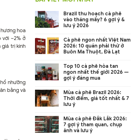
Brazil thu hoạch cà phê
vào tháng mấy? 6 gợi ý &
lưu ý 2026
t hương hoa
o với ~2% ở
Cà phê ngon nhất Việt Nam
2026: 10 quán phải thử ở
iá trị kinh
Buôn Ma Thuột, Đà Lạt
Top 10 cà phê hòa tan
ngon nhất thế giới 2026 —
gợi ý đáng mua
 thổ nhưỡng
cân bằng và
Mùa cà phê Brazil 2026:
Thời điểm, giá tốt nhất & 7
lưu ý
Mùa cà phê Đắk Lắk 2026:
7 gợi ý tham quan, chụp
ảnh và lưu ý