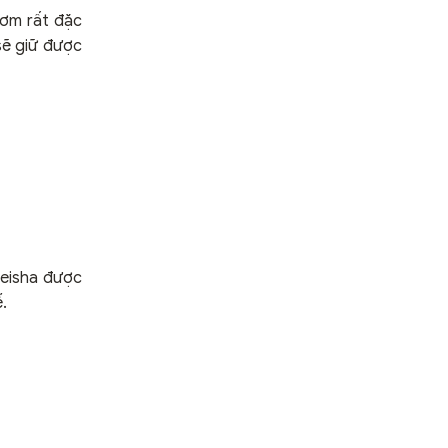
hơm rất đặc
sẽ giữ được
Geisha được
.