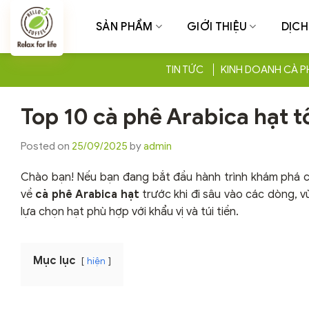
Chuyển
đến
SẢN PHẨM
GIỚI THIỆU
DỊCH
nội
dung
TIN TỨC
KINH DOANH CÀ P
Top 10 cà phê Arabica hạt tố
Posted on
25/09/2025
by
admin
Chào bạn! Nếu bạn đang bắt đầu hành trình khám phá cà
về
cà phê Arabica hạt
trước khi đi sâu vào các dòng, v
lựa chọn hạt phù hợp với khẩu vị và túi tiền.
Mục lục
hiện