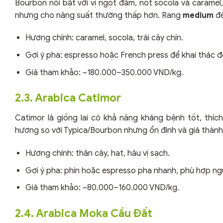
Bourbon nổi bật với vị ngọt đậm, nốt socola và carame
nhưng cho năng suất thường thấp hơn. Rang
medium
để
Hương chính: caramel, socola, trái cây chín.
Gợi ý pha: espresso hoặc French press để khai thác đ
Giá tham khảo: ~180.000–350.000 VND/kg.
2.3. Arabica Catimor
Catimor là giống lai có khả năng kháng bệnh tốt, thíc
hương so với Typica/Bourbon nhưng ổn định và giá thành
Hương chính: thân cây, hạt, hậu vị sạch.
Gợi ý pha: phin hoặc espresso pha nhanh, phù hợp ngư
Giá tham khảo: ~80.000–160.000 VND/kg.
2.4. Arabica Moka Cầu Đất