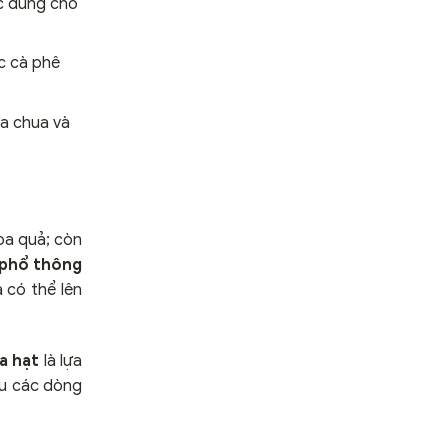
ợc dùng cho
c cà phê
ữa chua và
oa quả; còn
 phổ thông
 có thể lên
a hạt
là lựa
ệu các dòng