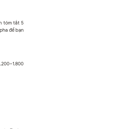
h tóm tắt 5
/pha để bạn
1.200–1.800