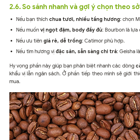
2.6. So sánh nhanh và gợi ý chọn theo sở
Nếu bạn thích
chua tươi, nhiều tầng hương
: chọn M
Nếu muốn
vị ngọt đậm, body đầy đủ
: Bourbon là lựa
Nếu ưu tiên
giá rẻ, dễ trồng
: Catimor phù hợp.
Nếu tìm hương vị
đặc sản, sẵn sàng chi trả
: Geisha l
Hy vọng phần này giúp bạn phân biệt nhanh các dòng
c
khẩu vị lẫn ngân sách. Ở phần tiếp theo mình sẽ giới th
mua.