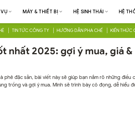
 VỤ
MÁY & THIẾT BỊ
HỆ SINH THÁI
HỆ TH
HÊ
TIN TỨC CÔNG TY
HƯỚNG DẪN PHA CHẾ
KIẾN THỨC 
t nhất 2025: gợi ý mua, giá & 
 phê đặc sản, bài viết này sẽ giúp bạn nắm rõ những điều 
ùng trồng và gợi ý mua. Mình sẽ trình bày cô đọng, dễ hiểu để