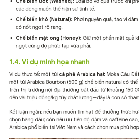
Chế biến ướt (Washed):
Loại bỏ vỏ quả trước khi ph
các dòng muốn thể hiện sự tinh tế.
Chế biến khô (Natural):
Phơi nguyên quả, tạo vị đậm 
có nốt ngọt rõ ràng.
Chế biến mật ong (Honey):
Giữ một phần mật quả khi
ngọt cùng độ phức tạp vừa phải.
1.4. Ví dụ minh họa nhanh
Ví dụ thực tế: một túi
cà phê Arabica hạt
Moka Cầu Đất 
một túi Arabica Bourbon (500 g) chế biến natural có thể
trên thị trường nội địa thường bắt đầu từ khoảng 150.
đến vài triệu đồng/kg tùy chất lượng—đây là con số tham
Kết luận ngắn: nếu bạn muốn tìm hạt để thưởng thức hươ
chọn hàng đầu; còn nếu ưu tiên độ đậm và caffeine cao,
Arabica phổ biến tại Việt Nam và cách chọn mua phù hợp