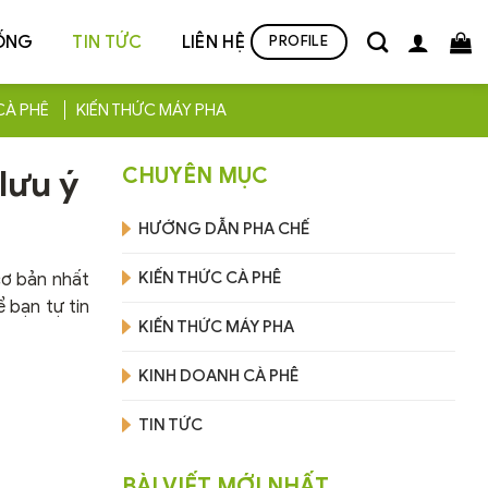
ỐNG
TIN TỨC
LIÊN HỆ
PROFILE
CÀ PHÊ
KIẾN THỨC MÁY PHA
lưu ý
CHUYÊN MỤC
HƯỚNG DẪN PHA CHẾ
KIẾN THỨC CÀ PHÊ
cơ bản nhất
 bạn tự tin
KIẾN THỨC MÁY PHA
KINH DOANH CÀ PHÊ
TIN TỨC
BÀI VIẾT MỚI NHẤT