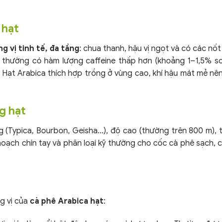
 hạt
g vị tinh tế, đa tầng
: chua thanh, hậu vị ngọt và có các nố
ca thường có hàm lượng caffeine thấp hơn (khoảng 1–1,5% s
ạt Arabica thích hợp trồng ở vùng cao, khí hậu mát mẻ nên g
g hạt
g (Typica, Bourbon, Geisha…), độ cao (thường trên 800 m),
oạch chín tay và phân loại kỹ thường cho cốc cà phê sạch, 
g vị của
cà phê Arabica hạt
: