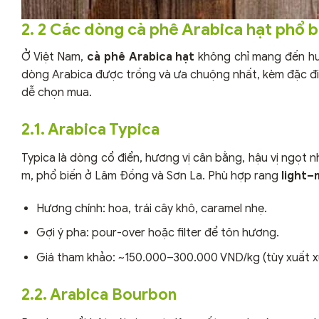
2. 2 Các dòng cà phê Arabica hạt phổ b
Ở Việt Nam,
cà phê Arabica hạt
không chỉ mang đến hươ
dòng Arabica được trồng và ưa chuộng nhất, kèm đặc điể
dễ chọn mua.
2.1. Arabica Typica
Typica là dòng cổ điển, hương vị cân bằng, hậu vị ngọt
m, phổ biến ở Lâm Đồng và Sơn La. Phù hợp rang
light
Hương chính: hoa, trái cây khô, caramel nhẹ.
Gợi ý pha: pour-over hoặc filter để tôn hương.
Giá tham khảo: ~150.000–300.000 VND/kg (tùy xuất xứ
2.2. Arabica Bourbon