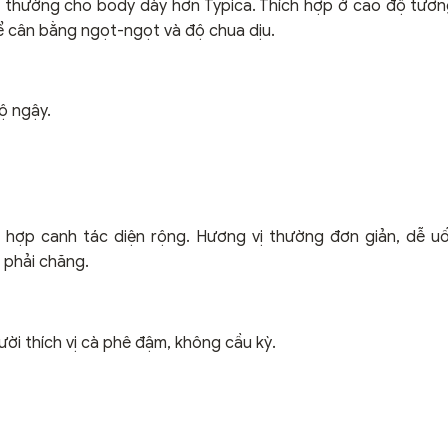
l, thường cho body dày hơn Typica. Thích hợp ở cao độ tươn
 cân bằng ngọt-ngọt và độ chua dịu.
ộ ngậy.
h hợp canh tác diện rộng. Hương vị thường đơn giản, dễ uố
 phải chăng.
ời thích vị cà phê đậm, không cầu kỳ.