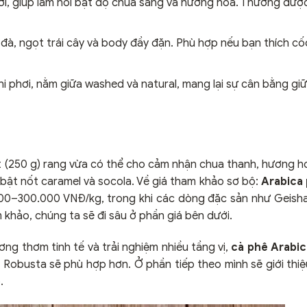
ơi, giúp làm nổi bật độ chua sáng và hương hoa. Thường đư
đà, ngọt trái cây và body đầy đặn. Phù hợp nếu bạn thích cố
 phơi, nằm giữa washed và natural, mang lại sự cân bằng gi
(250 g) rang vừa có thể cho cảm nhận chua thanh, hương h
 bật nốt caramel và socola. Về giá tham khảo sơ bộ:
Arabica
000–300.000 VNĐ/kg, trong khi các dòng đặc sản như Geisha
 khảo, chúng ta sẽ đi sâu ở phần giá bên dưới.
ng thơm tinh tế và trải nghiệm nhiều tầng vị,
cà phê Arabic
 Robusta sẽ phù hợp hơn. Ở phần tiếp theo mình sẽ giới thi
.