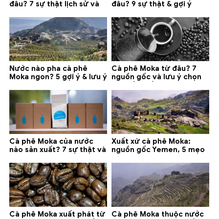
đâu? 7 sự thật lịch sử và
đâu? 9 sự thật & gợi ý
lưu ý chọn mua (2026)
chọn mua 2026
Nước nào pha cà phê
Cà phê Moka từ đâu? 7
Moka ngon? 5 gợi ý & lưu ý
nguồn gốc và lưu ý chọn
quan trọng
loại tốt nhất
Cà phê Moka của nước
Xuất xứ cà phê Moka:
nào sản xuất? 7 sự thật và
nguồn gốc Yemen, 5 mẹo
gợi ý đáng mua
phân biệt và gợi ý mua
Cà phê Moka xuất phát từ
Cà phê Moka thuộc nước