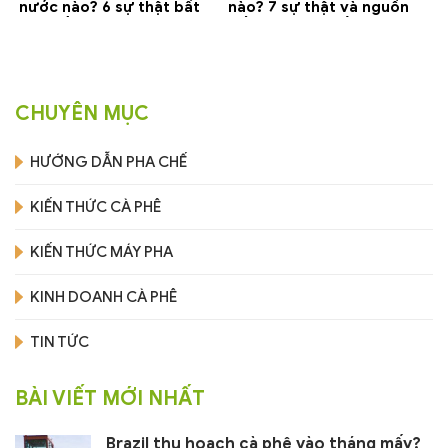
nước nào? 6 sự thật bất
nào? 7 sự thật và nguồn
ngờ về Yemen
gốc bạn nên biết
CHUYÊN MỤC
HƯỚNG DẪN PHA CHẾ
KIẾN THỨC CÀ PHÊ
KIẾN THỨC MÁY PHA
KINH DOANH CÀ PHÊ
TIN TỨC
BÀI VIẾT MỚI NHẤT
Brazil thu hoạch cà phê vào tháng mấy?