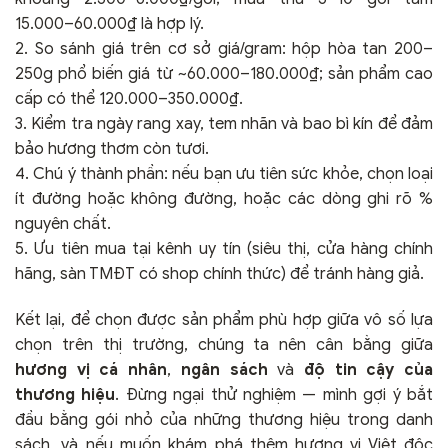
15.000–60.000₫ là hợp lý.
2. So sánh giá trên cơ sở giá/gram: hộp hòa tan 200–
250g phổ biến giá từ ~60.000–180.000₫; sản phẩm cao
cấp có thể 120.000–350.000₫.
3. Kiểm tra ngày rang xay, tem nhãn và bao bì kín để đảm
bảo hương thơm còn tươi.
4. Chú ý thành phần: nếu bạn ưu tiên sức khỏe, chọn loại
ít đường hoặc không đường, hoặc các dòng ghi rõ %
nguyên chất.
5. Ưu tiên mua tại kênh uy tín (siêu thị, cửa hàng chính
hãng, sàn TMĐT có shop chính thức) để tránh hàng giả.
Kết lại, để chọn được sản phẩm phù hợp giữa vô số lựa
chọn trên thị trường, chúng ta nên cân bằng giữa
hương vị cá nhân
,
ngân sách
và
độ tin cậy của
thương hiệu
. Đừng ngại thử nghiệm — mình gợi ý bắt
đầu bằng gói nhỏ của những thương hiệu trong danh
sách, và nếu muốn khám phá thêm hương vị Việt độc