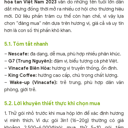
hòa tan Việt Nam 2023
vẫn do những tên tuổi lớn dẫn
dắt nhưng đồng thời mở ra nhiều cơ hội cho thương hiệu
mới. Dữ liệu phần trăm cụ thể còn hạn chế, vì vậy lựa
chọn “đáng mua” nên dựa trên hương vị, giá cả và uy tín
hơn là con số thị phần khô khan.
5.1. Tóm tắt nhanh
–
Nescafe:
đa dạng, dễ mua, phù hợp nhiều phân khúc.
–
G7 (Trung Nguyên):
đậm vị, biểu tượng cà phê Việt.
–
Vinacafe Biên Hòa:
hương vị truyền thống, ổn định.
–
King Coffee:
hướng cao cấp, chú trọng chất lượng.
–
Wake-up (Vinacafe):
trẻ trung, phù hợp dân văn
phòng, giới trẻ.
5.2. Lời khuyên thiết thực khi chọn mua
1. Thử gói nhỏ trước khi mua hộp lớn để xác định hương
vị mình thích. Ví dụ: gói 3in1 (16–20g) thường có giá
khoảng 2.500–6.000₫/gói; mua thử 5–10 gói tầm