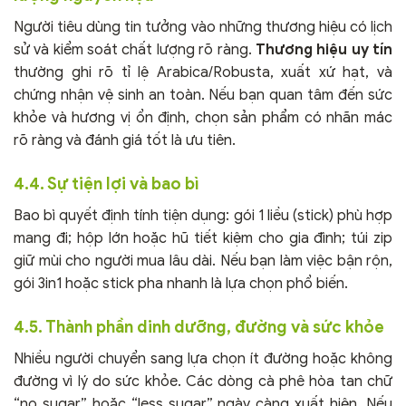
Người tiêu dùng tin tưởng vào những thương hiệu có lịch
sử và kiểm soát chất lượng rõ ràng.
Thương hiệu uy tín
thường ghi rõ tỉ lệ Arabica/Robusta, xuất xứ hạt, và
chứng nhận vệ sinh an toàn. Nếu bạn quan tâm đến sức
khỏe và hương vị ổn định, chọn sản phẩm có nhãn mác
rõ ràng và đánh giá tốt là ưu tiên.
4.4. Sự tiện lợi và bao bì
Bao bì quyết định tính tiện dụng: gói 1 liều (stick) phù hợp
mang đi; hộp lớn hoặc hũ tiết kiệm cho gia đình; túi zip
giữ mùi cho người mua lâu dài. Nếu bạn làm việc bận rộn,
gói 3in1 hoặc stick pha nhanh là lựa chọn phổ biến.
4.5. Thành phần dinh dưỡng, đường và sức khỏe
Nhiều người chuyển sang lựa chọn ít đường hoặc không
đường vì lý do sức khỏe. Các dòng cà phê hòa tan chữ
“no sugar” hoặc “less sugar” ngày càng xuất hiện. Nếu