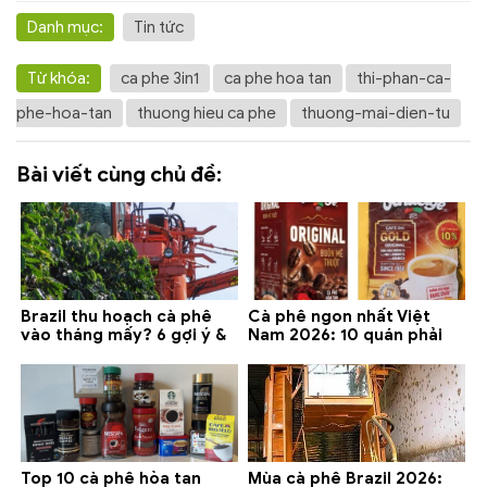
Danh mục:
Tin tức
Từ khóa:
ca phe 3in1
ca phe hoa tan
thi-phan-ca-
phe-hoa-tan
thuong hieu ca phe
thuong-mai-dien-tu
Bài viết cùng chủ đề:
Brazil thu hoạch cà phê
Cà phê ngon nhất Việt
vào tháng mấy? 6 gợi ý &
Nam 2026: 10 quán phải
lưu ý 2026
thử ở Buôn Ma Thuột, Đà
Lạt
Top 10 cà phê hòa tan
Mùa cà phê Brazil 2026: