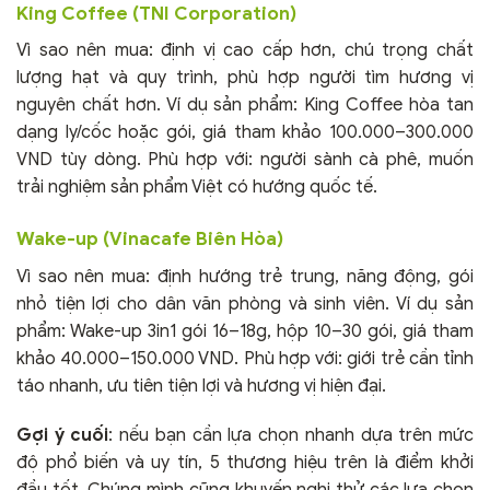
King Coffee (TNI Corporation)
Vì sao nên mua: định vị cao cấp hơn, chú trọng chất
lượng hạt và quy trình, phù hợp người tìm hương vị
nguyên chất hơn. Ví dụ sản phẩm: King Coffee hòa tan
dạng ly/cốc hoặc gói, giá tham khảo 100.000–300.000
VND tùy dòng. Phù hợp với: người sành cà phê, muốn
trải nghiệm sản phẩm Việt có hướng quốc tế.
Wake-up (Vinacafe Biên Hòa)
Vì sao nên mua: định hướng trẻ trung, năng động, gói
nhỏ tiện lợi cho dân văn phòng và sinh viên. Ví dụ sản
phẩm: Wake-up 3in1 gói 16–18g, hộp 10–30 gói, giá tham
khảo 40.000–150.000 VND. Phù hợp với: giới trẻ cần tỉnh
táo nhanh, ưu tiên tiện lợi và hương vị hiện đại.
Gợi ý cuối
: nếu bạn cần lựa chọn nhanh dựa trên mức
độ phổ biến và uy tín, 5 thương hiệu trên là điểm khởi