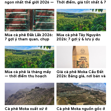
ngon nhất thế giới 2026 —
Thời điểm, giá tốt nhất & 7
gợi ý đáng mua
lưu ý
Mùa cà phê Đắk Lắk 2026:
Mùa cà phê Tây Nguyên
7 gợi ý tham quan, chụp
2026: 7 gợi ý & lưu ý du
ảnh và lưu ý
lịch tốt nhất
Mùa cà phê là tháng mấy
Giá cà phê Moka Cầu Đất
— thời điểm thu hoạch
2026: Bảng giá, nơi bán và
chính và lưu ý 2026
gợi ý đáng mua
Cà phê Moka xuất xứ ở
Cà phê Moka nguồn gốc ở