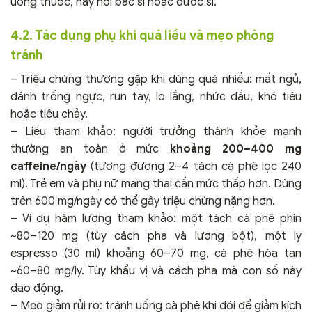
uống thuốc, hãy hỏi bác sĩ hoặc dược sĩ.
4.2. Tác dụng phụ khi quá liều và mẹo phòng
tránh
– Triệu chứng thường gặp khi dùng quá nhiều: mất ngủ,
đánh trống ngực, run tay, lo lắng, nhức đầu, khó tiêu
hoặc tiêu chảy.
– Liều tham khảo: người trưởng thành khỏe mạnh
thường an toàn ở mức
khoảng 200–400 mg
caffeine/ngày
(tương đương 2–4 tách cà phê lọc 240
ml). Trẻ em và phụ nữ mang thai cần mức thấp hơn. Dùng
trên 600 mg/ngày có thể gây triệu chứng nặng hơn.
– Ví dụ hàm lượng tham khảo: một tách cà phê phin
~80–120 mg (tùy cách pha và lượng bột), một ly
espresso (30 ml) khoảng 60–70 mg, cà phê hòa tan
~60–80 mg/ly. Tùy khẩu vị và cách pha mà con số này
dao động.
– Mẹo giảm rủi ro: tránh uống cà phê khi đói để giảm kích