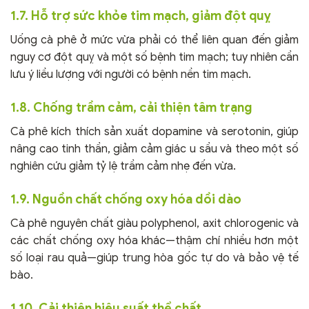
1.7. Hỗ trợ sức khỏe tim mạch, giảm đột quỵ
Uống cà phê ở mức vừa phải có thể liên quan đến giảm
nguy cơ đột quỵ và một số bệnh tim mạch; tuy nhiên cần
lưu ý liều lượng với người có bệnh nền tim mạch.
1.8. Chống trầm cảm, cải thiện tâm trạng
Cà phê kích thích sản xuất dopamine và serotonin, giúp
nâng cao tinh thần, giảm cảm giác u sầu và theo một số
nghiên cứu giảm tỷ lệ trầm cảm nhẹ đến vừa.
1.9. Nguồn chất chống oxy hóa dồi dào
Cà phê nguyên chất giàu polyphenol, axit chlorogenic và
các chất chống oxy hóa khác—thậm chí nhiều hơn một
số loại rau quả—giúp trung hòa gốc tự do và bảo vệ tế
bào.
1.10. Cải thiện hiệu suất thể chất