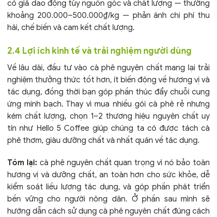
có giá dao động tùy nguồn gốc và chất lượng — thường
khoảng 200.000–500.000₫/kg — phản ánh chi phí thu
hái, chế biến và cam kết chất lượng.
2.4 Lợi ích kinh tế và trải nghiệm người dùng
Về lâu dài, đầu tư vào cà phê nguyên chất mang lại trải
nghiệm thưởng thức tốt hơn, ít biến động về hương vị và
tác dụng, đồng thời bạn góp phần thúc đẩy chuỗi cung
ứng minh bạch. Thay vì mua nhiều gói cà phê rẻ nhưng
kém chất lượng, chọn 1–2 thương hiệu nguyên chất uy
tín như Hello 5 Coffee giúp chúng ta có được tách cà
phê thơm, giàu dưỡng chất và nhất quán về tác dụng.
Tóm lại:
cà phê nguyên chất quan trọng vì nó bảo toàn
hương vị và dưỡng chất, an toàn hơn cho sức khỏe, dễ
kiểm soát liều lượng tác dụng, và góp phần phát triển
bền vững cho người nông dân. Ở phần sau mình sẽ
hướng dẫn cách sử dụng cà phê nguyên chất đúng cách