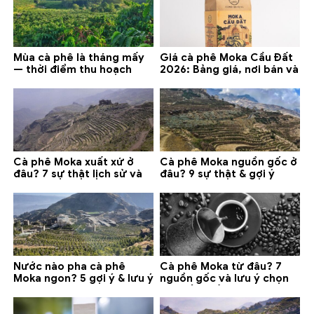
Mùa cà phê là tháng mấy
Giá cà phê Moka Cầu Đất
— thời điểm thu hoạch
2026: Bảng giá, nơi bán và
chính và lưu ý 2026
gợi ý đáng mua
Cà phê Moka xuất xứ ở
Cà phê Moka nguồn gốc ở
đâu? 7 sự thật lịch sử và
đâu? 9 sự thật & gợi ý
lưu ý chọn mua (2026)
chọn mua 2026
Nước nào pha cà phê
Cà phê Moka từ đâu? 7
Moka ngon? 5 gợi ý & lưu ý
nguồn gốc và lưu ý chọn
quan trọng
loại tốt nhất