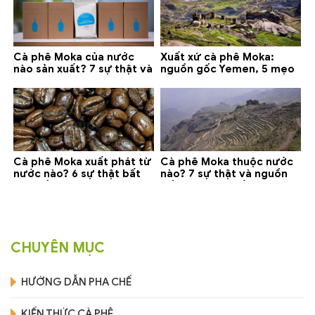
Cà phê Moka của nước
Xuất xứ cà phê Moka:
nào sản xuất? 7 sự thật và
nguồn gốc Yemen, 5 mẹo
gợi ý đáng mua
phân biệt và gợi ý mua
Cà phê Moka xuất phát từ
Cà phê Moka thuộc nước
nước nào? 6 sự thật bất
nào? 7 sự thật và nguồn
ngờ về Yemen
gốc bạn nên biết
CHUYÊN MỤC
HƯỚNG DẪN PHA CHẾ
KIẾN THỨC CÀ PHÊ