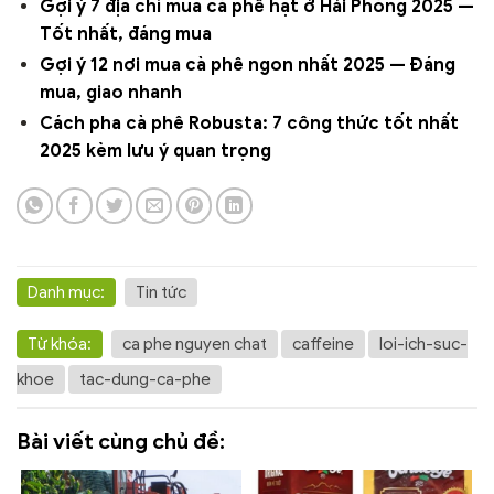
Gợi ý 7 địa chỉ mua cà phê hạt ở Hải Phòng 2025 —
Tốt nhất, đáng mua
Gợi ý 12 nơi mua cà phê ngon nhất 2025 — Đáng
mua, giao nhanh
Cách pha cà phê Robusta: 7 công thức tốt nhất
2025 kèm lưu ý quan trọng
Danh mục:
Tin tức
Từ khóa:
ca phe nguyen chat
caffeine
loi-ich-suc-
khoe
tac-dung-ca-phe
Bài viết cùng chủ đề: