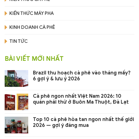
KIẾN THỨC MÁY PHA
KINH DOANH CÀ PHÊ
TIN TỨC
BÀI VIẾT MỚI NHẤT
Brazil thu hoạch cà phê vào tháng mấy?
6 gợi ý & lưu ý 2026
Cà phê ngon nhất Việt Nam 2026: 10
quán phải thử ở Buôn Ma Thuột, Đà Lạt
Top 10 cà phê hòa tan ngon nhất thế giới
2026 — gợi ý đáng mua