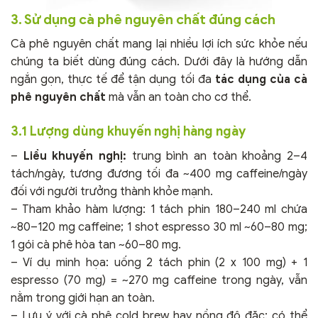
3. Sử dụng cà phê nguyên chất đúng cách
Cà phê nguyên chất mang lại nhiều lợi ích sức khỏe nếu
chúng ta biết dùng đúng cách. Dưới đây là hướng dẫn
ngắn gọn, thực tế để tận dụng tối đa
tác dụng của cà
phê nguyên chất
mà vẫn an toàn cho cơ thể.
3.1 Lượng dùng khuyến nghị hàng ngày
–
Liều khuyến nghị:
trung bình an toàn khoảng 2–4
tách/ngày, tương đương tối đa ~400 mg caffeine/ngày
đối với người trưởng thành khỏe mạnh.
– Tham khảo hàm lượng: 1 tách phin 180–240 ml chứa
~80–120 mg caffeine; 1 shot espresso 30 ml ~60–80 mg;
1 gói cà phê hòa tan ~60–80 mg.
– Ví dụ minh họa: uống 2 tách phin (2 x 100 mg) + 1
espresso (70 mg) = ~270 mg caffeine trong ngày, vẫn
nằm trong giới hạn an toàn.
– Lưu ý với cà phê cold brew hay nồng độ đặc: có thể