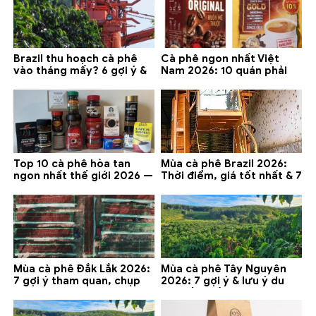
Brazil thu hoạch cà phê
Cà phê ngon nhất Việt
vào tháng mấy? 6 gợi ý &
Nam 2026: 10 quán phải
lưu ý 2026
thử ở Buôn Ma Thuột, Đà
Lạt
Top 10 cà phê hòa tan
Mùa cà phê Brazil 2026:
ngon nhất thế giới 2026 —
Thời điểm, giá tốt nhất & 7
gợi ý đáng mua
lưu ý
Mùa cà phê Đắk Lắk 2026:
Mùa cà phê Tây Nguyên
7 gợi ý tham quan, chụp
2026: 7 gợi ý & lưu ý du
ảnh và lưu ý
lịch tốt nhất