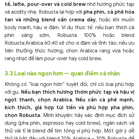
tế, latte, pour-over và cold brew
nhờ hương phức tạp
và acidity nhẹ. Robusta lại hợp với
pha phin, cà phê hòa
tan và những blend cần crema dày
, hoặc khi muốn
body mạnh, hậu vị đậm. Ví dụ thực tế: nếu bạn thích cà
phin sáng sớm, Robusta 100% hoặc blend
Robusta:Arabica 60:40 sẽ cho vị đậm và tỉnh táo; nếu ưu
tiên thưởng thức hương, chọn Arabica rang vừa hoặc
rang nhạt để làm pour-over hay cold brew.
3.3 Loại nào ngon hơn — quan điểm cá nhân
Không có “loại ngon hơn” tuyệt đối, chỉ có loại phù hợp
với gu.
Nếu bạn thích hương thơm phức tạp và hậu vị
ngọt thanh, chọn Arabica
.
Nếu cần cà phê mạnh,
kích thích, giá hợp túi tiền và phù hợp pha phin,
chọn Robusta
. Mình khuyên: hãy xác định mục đích sử
dụng (pha phin, espresso hay cold brew), ngân sách và
thử vài tỉ lệ blend để tìm tông vị phù hợp. Một gợi ý dễ
thử là bắt đầu với blend 70% Arabica – 30% Robusta để