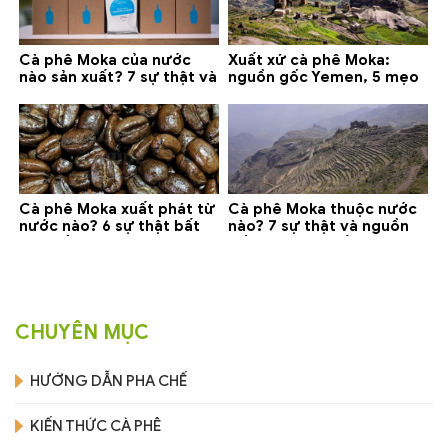
Cà phê Moka của nước
Xuất xứ cà phê Moka:
nào sản xuất? 7 sự thật và
nguồn gốc Yemen, 5 mẹo
gợi ý đáng mua
phân biệt và gợi ý mua
Cà phê Moka xuất phát từ
Cà phê Moka thuộc nước
nước nào? 6 sự thật bất
nào? 7 sự thật và nguồn
ngờ về Yemen
gốc bạn nên biết
CHUYÊN MỤC
HƯỚNG DẪN PHA CHẾ
KIẾN THỨC CÀ PHÊ