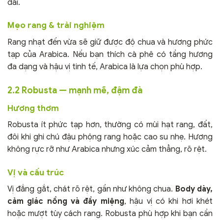
dài.
Mẹo rang & trải nghiệm
Rang nhạt đến vừa sẽ giữ được độ chua và hương phức
tạp của Arabica. Nếu bạn thích cà phê có tầng hương
đa dạng và hậu vị tinh tế, Arabica là lựa chọn phù hợp.
2.2 Robusta — mạnh mẽ, đậm đà
Hương thơm
Robusta ít phức tạp hơn, thường có mùi hạt rang, đất,
đôi khi ghi chú đậu phộng rang hoặc cao su nhẹ. Hương
không rực rỡ như Arabica nhưng xúc cảm thẳng, rõ rệt.
Vị và cấu trúc
Vị đắng gắt, chát rõ rệt, gần như không chua.
Body dày,
cảm giác nồng và đầy miệng
, hậu vị có khi hơi khét
hoặc mượt tùy cách rang. Robusta phù hợp khi bạn cần