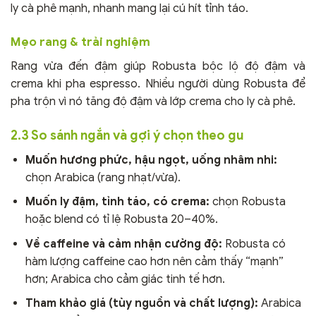
ly cà phê mạnh, nhanh mang lại cú hít tỉnh táo.
Mẹo rang & trải nghiệm
Rang vừa đến đậm giúp Robusta bộc lộ độ đậm và
crema khi pha espresso. Nhiều người dùng Robusta để
pha trộn vì nó tăng độ đậm và lớp crema cho ly cà phê.
2.3 So sánh ngắn và gợi ý chọn theo gu
Muốn hương phức, hậu ngọt, uống nhâm nhi:
chọn Arabica (rang nhạt/vừa).
Muốn ly đậm, tỉnh táo, có crema:
chọn Robusta
hoặc blend có tỉ lệ Robusta 20–40%.
Về caffeine và cảm nhận cường độ:
Robusta có
hàm lượng caffeine cao hơn nên cảm thấy “mạnh”
hơn; Arabica cho cảm giác tinh tế hơn.
Tham khảo giá (tùy nguồn và chất lượng):
Arabica