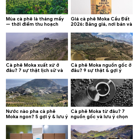
Mùa cà phê là tháng mấy
Giá cà phê Moka Cầu Đất
— thời điểm thu hoạch
2026: Bảng giá, nơi bán và
chính và lưu ý 2026
gợi ý đáng mua
Cà phê Moka xuất xứ ở
Cà phê Moka nguồn gốc ở
đâu? 7 sự thật lịch sử và
đâu? 9 sự thật & gợi ý
lưu ý chọn mua (2026)
chọn mua 2026
Nước nào pha cà phê
Cà phê Moka từ đâu? 7
Moka ngon? 5 gợi ý & lưu ý
nguồn gốc và lưu ý chọn
quan trọng
loại tốt nhất