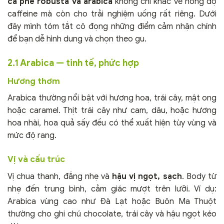
cà phê robusta và arabica
không chỉ khác về nồng độ
caffeine mà còn cho trải nghiệm uống rất riêng. Dưới
đây mình tóm tắt cô đọng những điểm cảm nhận chính
để bạn dễ hình dung và chọn theo gu.
2.1 Arabica — tinh tế, phức hợp
Hương thơm
Arabica thường nổi bật với hương hoa, trái cây, mật ong
hoặc caramel. Thịt trái cây như cam, dâu, hoặc hương
hoa nhài, hoa quả sấy đều có thể xuất hiện tùy vùng và
mức độ rang.
Vị và cấu trúc
Vị chua thanh, đắng nhẹ và
hậu vị ngọt, sạch
. Body từ
nhẹ đến trung bình, cảm giác mượt trên lưỡi. Ví dụ:
Arabica vùng cao như Đà Lạt hoặc Buôn Ma Thuột
thường cho ghi chú chocolate, trái cây và hậu ngọt kéo