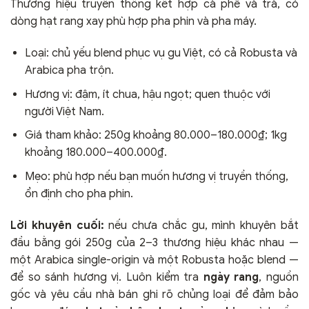
Thương hiệu truyền thống kết hợp cà phê và trà, có
dòng hạt rang xay phù hợp pha phin và pha máy.
Loại: chủ yếu blend phục vụ gu Việt, có cả Robusta và
Arabica pha trộn.
Hương vị: đậm, ít chua, hậu ngọt; quen thuộc với
người Việt Nam.
Giá tham khảo: 250g khoảng 80.000–180.000₫; 1kg
khoảng 180.000–400.000₫.
Mẹo: phù hợp nếu bạn muốn hương vị truyền thống,
ổn định cho pha phin.
Lời khuyên cuối:
nếu chưa chắc gu, mình khuyên bắt
đầu bằng gói 250g của 2–3 thương hiệu khác nhau —
một Arabica single-origin và một Robusta hoặc blend —
để so sánh hương vị. Luôn kiểm tra
ngày rang
, nguồn
gốc và yêu cầu nhà bán ghi rõ chủng loại để đảm bảo