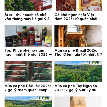
Brazil thu hoạch cà phê
Cà phê ngon nhất Việt
vào tháng mấy? 6 gợi ý &
Nam 2026: 10 quán phải
lưu ý 2026
thử ở Buôn Ma Thuột, Đà
Lạt
Top 10 cà phê hòa tan
Mùa cà phê Brazil 2026:
ngon nhất thế giới 2026 —
Thời điểm, giá tốt nhất & 7
gợi ý đáng mua
lưu ý
Mùa cà phê Đắk Lắk 2026:
Mùa cà phê Tây Nguyên
7 gợi ý tham quan, chụp
2026: 7 gợi ý & lưu ý du
ảnh và lưu ý
lịch tốt nhất