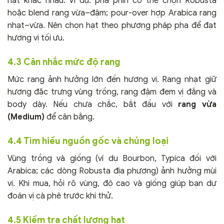
hạt khác nhau. Ví dụ: pha phin có thể chọn Robusta
hoặc blend rang vừa–đậm; pour-over hợp Arabica rang
nhạt–vừa. Nên chọn hạt theo phương pháp pha để đạt
hương vị tối ưu.
4.3 Cân nhắc mức độ rang
Mức rang ảnh hưởng lớn đến hương vị. Rang nhạt giữ
hương đặc trưng vùng trồng, rang đậm đem vị đắng và
body dày. Nếu chưa chắc, bắt đầu với
rang vừa
(Medium)
để cân bằng.
4.4 Tìm hiểu nguồn gốc và chủng loại
Vùng trồng và giống (ví dụ Bourbon, Typica đối với
Arabica; các dòng Robusta địa phương) ảnh hưởng mùi
vị. Khi mua, hỏi rõ vùng, độ cao và giống giúp bạn dự
đoán vị cà phê trước khi thử.
4.5 Kiểm tra chất lượng hạt