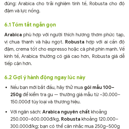
đúng: Arabica cho trải nghiệm tinh tế, Robusta cho độ
đậm và lực nồng.
6.1 Tóm tắt ngắn gọn
Arabica
phù hợp với người thích hương thơm phức tạp,
vị chua thanh và hậu ngọt.
Robusta
hợp với ai cần độ
đậm, crema tốt cho espresso hoặc cà phê phin mạnh. Về
kinh tế, Arabica thường có giá cao hơn, Robusta giá dễ
tiếp cận hơn.
6.2 Gợi ý hành động ngay lúc này
Nếu bạn mới bắt đầu, hãy thử mua
gói mẫu 100–
250g
để kiểm tra gu — thường giá mẫu từ ~30.000–
150.000đ tùy loại và thương hiệu.
Với ngân sách:
Arabica nguyên chất
khoảng
250.000–600.000đ/kg,
Robusta
khoảng 120.000–
300.000đ/kg; bạn có thể cân nhắc mua 250g–500g