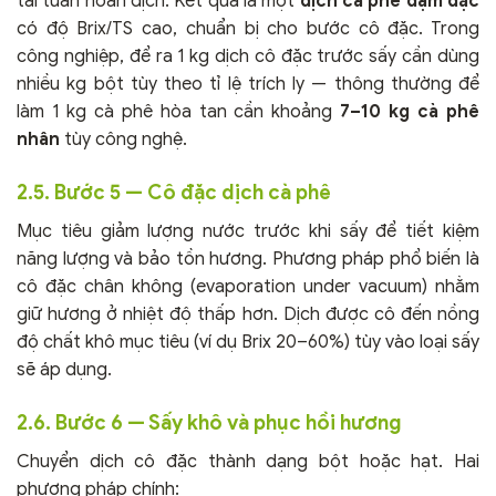
tái tuần hoàn dịch. Kết quả là một
dịch cà phê đậm đặc
có độ Brix/TS cao, chuẩn bị cho bước cô đặc. Trong
công nghiệp, để ra 1 kg dịch cô đặc trước sấy cần dùng
nhiều kg bột tùy theo tỉ lệ trích ly — thông thường để
làm 1 kg cà phê hòa tan cần khoảng
7–10 kg cà phê
nhân
tùy công nghệ.
2.5. Bước 5 — Cô đặc dịch cà phê
Mục tiêu giảm lượng nước trước khi sấy để tiết kiệm
năng lượng và bảo tồn hương. Phương pháp phổ biến là
cô đặc chân không (evaporation under vacuum) nhằm
giữ hương ở nhiệt độ thấp hơn. Dịch được cô đến nồng
độ chất khô mục tiêu (ví dụ Brix 20–60%) tùy vào loại sấy
sẽ áp dụng.
2.6. Bước 6 — Sấy khô và phục hồi hương
Chuyển dịch cô đặc thành dạng bột hoặc hạt. Hai
phương pháp chính: