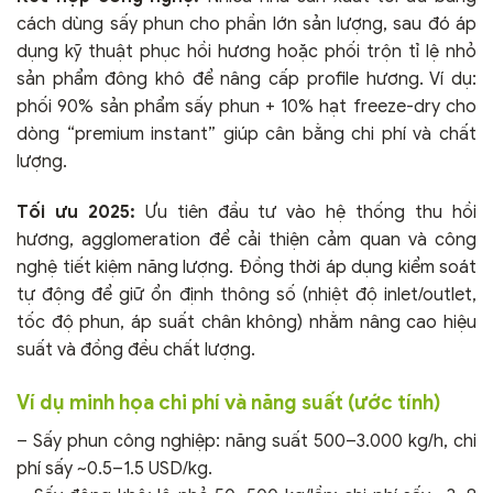
cách dùng sấy phun cho phần lớn sản lượng, sau đó áp
dụng kỹ thuật phục hồi hương hoặc phối trộn tỉ lệ nhỏ
sản phẩm đông khô để nâng cấp profile hương. Ví dụ:
phối 90% sản phẩm sấy phun + 10% hạt freeze-dry cho
dòng “premium instant” giúp cân bằng chi phí và chất
lượng.
Tối ưu 2025:
Ưu tiên đầu tư vào hệ thống thu hồi
hương, agglomeration để cải thiện cảm quan và công
nghệ tiết kiệm năng lượng. Đồng thời áp dụng kiểm soát
tự động để giữ ổn định thông số (nhiệt độ inlet/outlet,
tốc độ phun, áp suất chân không) nhằm nâng cao hiệu
suất và đồng đều chất lượng.
Ví dụ minh họa chi phí và năng suất (ước tính)
– Sấy phun công nghiệp: năng suất 500–3.000 kg/h, chi
phí sấy ~0.5–1.5 USD/kg.