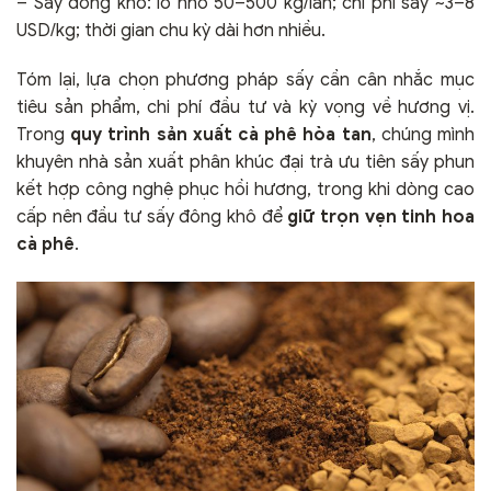
– Sấy đông khô: lô nhỏ 50–500 kg/lần; chi phí sấy ~3–8
USD/kg; thời gian chu kỳ dài hơn nhiều.
Tóm lại, lựa chọn phương pháp sấy cần cân nhắc mục
tiêu sản phẩm, chi phí đầu tư và kỳ vọng về hương vị.
Trong
quy trình sản xuất cà phê hòa tan
, chúng mình
khuyên nhà sản xuất phân khúc đại trà ưu tiên sấy phun
kết hợp công nghệ phục hồi hương, trong khi dòng cao
cấp nên đầu tư sấy đông khô để
giữ trọn vẹn tinh hoa
cà phê
.