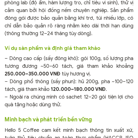
phòng lab (độ ẩm, hàm lượng tro, chỉ tiêu vi sinh), thử vị
cảm quan bởi hội đồng nếm chuyên nghiệp. Sản phẩm
đóng gói được bảo quản bằng khí trơ, túi nhiều lớp, có
chỉ dẫn bảo quản rõ ràng nhằm kéo dài thời hạn dùng
(thông thường 12–24 tháng tùy dòng).
Ví dụ sản phẩm và định giá tham khảo
– Dòng cao cấp (sấy đông khô): gói 100g, số lượng pha
tương đương ~50–60 tách, giá tham khảo khoảng
250.000–350.000 VNĐ
tùy hương vị.
– Dòng phổ thông (sấy phun): hũ 200g, pha ~100–120
tách, giá tham khảo
120.000–180.000 VNĐ
.
– Ngoài ra chúng mình có sachet 12–20 gói tiện lợi cho
quà tặng hoặc dùng thử.
Minh bạch và phát triển bền vững
Hello 5 Coffee cam kết minh bạch thông tin xuất xứ,
tuân thủ tiêu chuẩn an toàn thực phẩm (HACCP, ISO