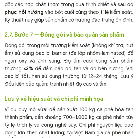
đặc các hợp chất thơm trong quá trình chiết và sau đó
phục hồi hương
vào bột cuối cùng theo tỉ lệ kiểm soát.
Kỹ thuật này giúp sản phẩm có hương đặc trưng ổn định.
2.7. Bước 7 — Đóng gói và bảo quản sản phẩm
Đóng gói trong môi trường kiểm soát (không khí trơ, hút
ẩm) sử dụng bao bì barrier (đa lớp nhôm-laminated) để
ngăn oxy và ánh sáng. Độ ẩm cuối cùng sản phẩm
thường
<3%
để đảm bảo độ tan và độ bền hương. Với
bao bì tốt, hạn sử dụng thường từ 12–24 tháng. Lưu ý
điều kiện bảo quản: tránh nhiệt độ cao và ẩm.
Lưu ý về hiệu suất và chi phí minh họa
Ví dụ quy mô vừa: để sản xuất 100 kg cà phê hòa tan
thành phẩm, cần khoảng 700–1.000 kg cà phê nhân tùy
tỷ lệ trích ly và công nghệ sấy. Chi phí nguyên liệu dao
động lớn theo chất lượng; tại Việt Nam giá cà phê nhân