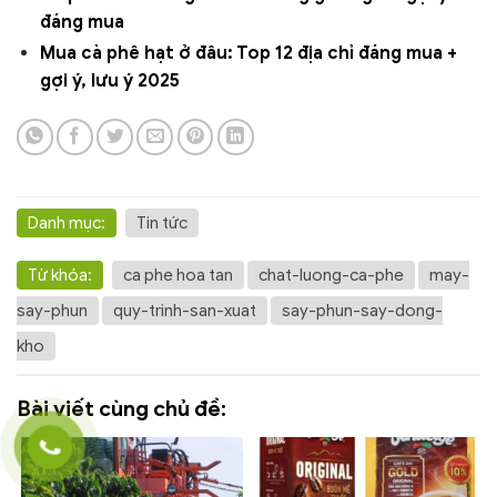
đáng mua
Mua cà phê hạt ở đâu: Top 12 địa chỉ đáng mua +
gợi ý, lưu ý 2025
Danh mục:
Tin tức
Từ khóa:
ca phe hoa tan
chat-luong-ca-phe
may-
say-phun
quy-trinh-san-xuat
say-phun-say-dong-
kho
Bài viết cùng chủ đề: