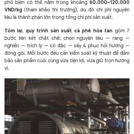
phổ biến có thể nằm trong khoảng
60.000–120.000
VND/kg
(tham khảo thị trường), do đó chi phí nguyên
liệu là thành phần lớn trong tổng chi phí sản xuất.
Tóm lại
,
quy trình sản xuất cà phê hòa tan
gồm 7
bước liên kết chặt chẽ: chọn nguyên liệu — rang —
nghiền — trích ly — cô đặc — sấy & phục hồi hương —
đóng gói. Mỗi bước đều cần kiểm soát kỹ thuật để đảm
bảo sản phẩm cuối cùng vừa tiện lợi, vừa giữ trọn hương
vị.