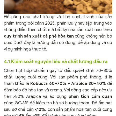
Để nâng cao chất lượng và tính cạnh tranh của sản
phẩm trong bối cảnh 2025, phần lưu ý này tập trung vào
những điểm then chốt mà bất kỳ nhà sản xuất nào theo
quy trình sản xuất cà phê hòa tan
cũng không nên bỏ
qua. Dưới đây là hướng dẫn cô đọng, dễ áp dụng và có
ví dụ minh họa thực tế.
4.1 Kiểm soát nguyên liệu và chất lượng đầu ra
Chọn hạt hợp chuẩn ngay từ đầu quyết định 70–80%
chất lượng cuối cùng. Với sản phẩm phổ thông, tỉ lệ
tham khảo là
Robusta 60–70% + Arabica 30–40%
để
đảm bảo độ hòa tan và crema. Với dòng cao cấp nên ưu
tiên >80% Arabica và áp dụng
phân tích cảm quan
cùng GC‑MS để kiểm tra hồ sơ hương thơm. Độ ẩm hạt
sau sơ chế cần
<12%
, còn sản phẩm hòa tan cuối cùng
nên giữ
độ ẩm <3%
để tránh vón cục và hư hỏng.