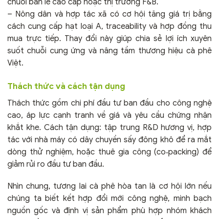
chuỗi bán lẻ cao cấp hoặc thị trường F&B.
– Nông dân và hợp tác xã có cơ hội tăng giá trị bằng
cách cung cấp hạt loại A, traceability và hợp đồng thu
mua trực tiếp. Thay đổi này giúp chia sẻ lợi ích xuyên
suốt chuỗi cung ứng và nâng tầm thương hiệu cà phê
Việt.
Thách thức và cách tận dụng
Thách thức gồm chi phí đầu tư ban đầu cho công nghệ
cao, áp lực cạnh tranh về giá và yêu cầu chứng nhận
khắt khe. Cách tận dụng: tập trung R&D hương vị, hợp
tác với nhà máy có dây chuyền sấy đông khô để ra mắt
dòng thử nghiệm, hoặc thuê gia công (co‑packing) để
giảm rủi ro đầu tư ban đầu.
Nhìn chung, tương lai cà phê hòa tan là cơ hội lớn nếu
chúng ta biết kết hợp đổi mới công nghệ, minh bạch
nguồn gốc và định vị sản phẩm phù hợp nhóm khách