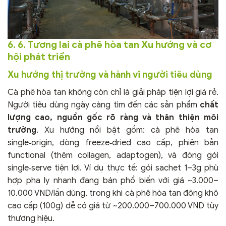
6. 6. Tương lai cà phê hòa tan Xu hướng và cơ
hội phát triển
Xu hướng thị trường và hành vi người tiêu dùng
Cà phê hòa tan không còn chỉ là giải pháp tiện lợi giá rẻ.
Người tiêu dùng ngày càng tìm đến các sản phẩm
chất
lượng cao, nguồn gốc rõ ràng và thân thiện môi
trường
. Xu hướng nổi bật gồm: cà phê hòa tan
single‑origin, dòng freeze‑dried cao cấp, phiên bản
functional (thêm collagen, adaptogen), và đóng gói
single‑serve tiện lợi. Ví dụ thực tế: gói sachet 1–3g phù
hợp pha ly nhanh đang bán phổ biến với giá ~3.000–
10.000 VND/lần dùng, trong khi cà phê hòa tan đông khô
cao cấp (100g) dễ có giá từ ~200.000–700.000 VND tùy
thương hiệu.