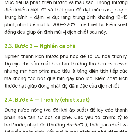
Mục tiêu là phát triển hương và màu sắc. Thông thường
điều khiển nhiệt độ và thời gian để đạt mức rang nhẹ –
trung bình – đậm. Ví dụ: rang trung bình khoảng 12–15
phút, nhiệt bề mặt lò 200–220°C tùy thiết bị. Kiểm soát
đồng đều giúp ổn định mùi vị dịch chiết sau này.
2.3. Bước 3 — Nghiền cà phê
Nghiền thành kích thước phù hợp để tối ưu hóa trích ly.
Độ mịn cho sản xuất hòa tan thường thô hơn espresso
nhưng mịn hơn phin; mục tiêu là tăng diện tích tiếp xúc
mà không tạo bột quá mịn gây khó lọc. Kiểm soát kích
thước hạt giúp đồng nhất độ đậm đặc của dịch chiết.
2.4. Bước 4 — Trích ly (chiết xuất)
Dùng nước nóng (và đôi khi áp suất) để lấy các thành
phần hòa tan từ bột cà phê. Các yếu tố chính: tỷ lệ
bột/nước, nhiệt độ (thường 85–95°C), thời gian chiết và