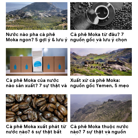
Nước nào pha cà phê
Cà phê Moka từ đâu? 7
Moka ngon? 5 gợi ý & lưu ý
nguồn gốc và lưu ý chọn
quan trọng
loại tốt nhất
Cà phê Moka của nước
Xuất xứ cà phê Moka:
nào sản xuất? 7 sự thật và
nguồn gốc Yemen, 5 mẹo
gợi ý đáng mua
phân biệt và gợi ý mua
Cà phê Moka xuất phát từ
Cà phê Moka thuộc nước
nước nào? 6 sự thật bất
nào? 7 sự thật và nguồn
ngờ về Yemen
gốc bạn nên biết