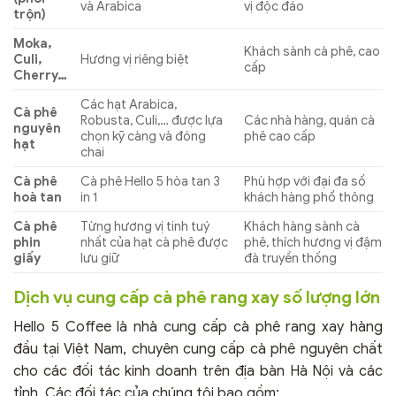
và Arabica
vị độc đáo
trộn)
Moka,
Khách sành cà phê, cao
Culi,
Hương vị riêng biệt
cấp
Cherry…
Các hạt Arabica,
Cà phê
Robusta, Culi,… được lựa
Các nhà hàng, quán cà
nguyên
chọn kỹ càng và đóng
phê cao cấp
hạt
chai
Cà phê
Cà phê Hello 5 hòa tan 3
Phù hợp với đại đa số
hoà tan
in 1
khách hàng phổ thông
Cà phê
Từng hương vị tinh tuý
Khách hàng sành cà
phin
nhất của hạt cà phê được
phê, thích hương vị đậm
giấy
lưu giữ
đà truyền thống
Dịch vụ cung cấp cà phê rang xay số lượng lớn
Hello 5 Coffee là nhà cung cấp cà phê rang xay hàng
đầu tại Việt Nam, chuyên cung cấp cà phê nguyên chất
cho các đối tác kinh doanh trên địa bàn Hà Nội và các
tỉnh. Các đối tác của chúng tôi bao gồm: