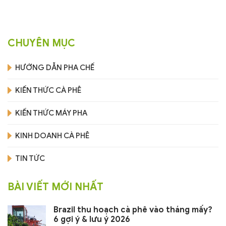
CHUYÊN MỤC
HƯỚNG DẪN PHA CHẾ
KIẾN THỨC CÀ PHÊ
KIẾN THỨC MÁY PHA
KINH DOANH CÀ PHÊ
TIN TỨC
BÀI VIẾT MỚI NHẤT
Brazil thu hoạch cà phê vào tháng mấy?
6 gợi ý & lưu ý 2026