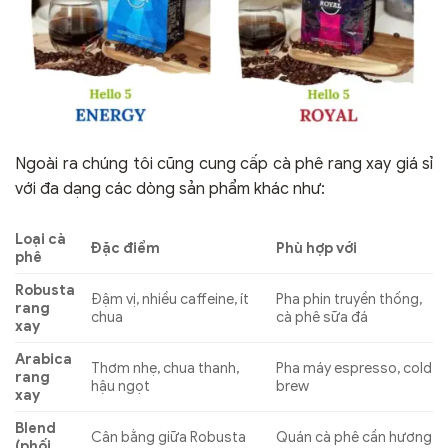
Ngoài ra chúng tôi cũng cung cấp cà phê rang xay giá sỉ
với đa dạng các dòng sản phẩm khác như:
Loại cà
Đặc điểm
Phù hợp với
phê
Robusta
Đậm vị, nhiều caffeine, ít
Pha phin truyền thống,
rang
chua
cà phê sữa đá
xay
Arabica
Thơm nhẹ, chua thanh,
Pha máy espresso, cold
rang
hậu ngọt
brew
xay
Blend
Cân bằng giữa Robusta
Quán cà phê cần hương
(phối