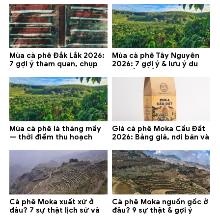
Mùa cà phê Đắk Lắk 2026:
Mùa cà phê Tây Nguyên
7 gợi ý tham quan, chụp
2026: 7 gợi ý & lưu ý du
ảnh và lưu ý
lịch tốt nhất
Mùa cà phê là tháng mấy
Giá cà phê Moka Cầu Đất
— thời điểm thu hoạch
2026: Bảng giá, nơi bán và
chính và lưu ý 2026
gợi ý đáng mua
Cà phê Moka xuất xứ ở
Cà phê Moka nguồn gốc ở
đâu? 7 sự thật lịch sử và
đâu? 9 sự thật & gợi ý
lưu ý chọn mua (2026)
chọn mua 2026