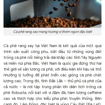
Cà phê rang xay mang hương vị thơm ngon đặc biệt
Cà phê rang xay tại Việt Nam là kết quả của một quá
trình sản xuất công phu, bắt đầu từ những vùng đất
trồng cà phê nổi tiếng trải dài khắp các tỉnh Tây Nguyên
và miền núi phía Bắc. Việt Nam là quốc gia đứng thứ hai
thế giới về sản lượng cà phê, với điều kiện khí hậu và thổ
nhưỡng lý tưởng để phát triển các giống cà phê chất
lượng cao. Trong đó, tỉnh Đắk Lắk – thủ phủ cà phê của
cả nước – là nơi tập trung phần lớn diện tích trồng cà
phê Robusta, nổi bật với vị đậm đà, hàm lượng caffeine
cao và thích hợp cho kiểu pha phin truyền thống. Bên
cạnh đó, Lâm Đồng, đặc biệt là vùng Cầu Đất (Đà Lạt),