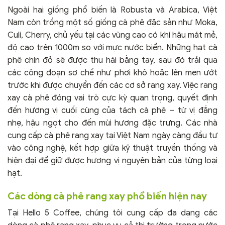
Ngoài hai giống phổ biến là Robusta và Arabica, Việt
Nam còn trồng một số giống cà phê đặc sản như Moka,
Culi, Cherry, chủ yếu tại các vùng cao có khí hậu mát mẻ,
độ cao trên 1000m so với mực nước biển. Những hạt cà
phê chín đỏ sẽ được thu hái bằng tay, sau đó trải qua
các công đoạn sơ chế như phơi khô hoặc lên men ướt
trước khi được chuyển đến các cơ sở rang xay. Việc rang
xay cà phê đóng vai trò cực kỳ quan trọng, quyết định
đến hương vị cuối cùng của tách cà phê – từ vị đắng
nhẹ, hậu ngọt cho đến mùi hương đặc trưng. Các nhà
cung cấp cà phê rang xay tại Việt Nam ngày càng đầu tư
vào công nghệ, kết hợp giữa kỹ thuật truyền thống và
hiện đại để giữ được hương vị nguyên bản của từng loại
hạt.
Các dòng cà phê rang xay phổ biến hiện nay
Tại Hello 5 Coffee, chúng tôi cung cấp đa dạng các