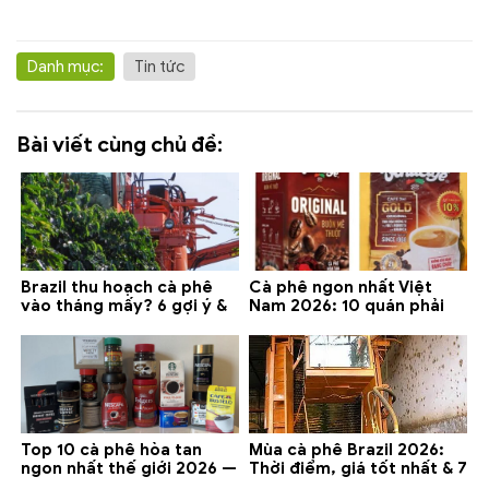
Danh mục:
Tin tức
Bài viết cùng chủ đề:
Brazil thu hoạch cà phê
Cà phê ngon nhất Việt
vào tháng mấy? 6 gợi ý &
Nam 2026: 10 quán phải
lưu ý 2026
thử ở Buôn Ma Thuột, Đà
Lạt
Top 10 cà phê hòa tan
Mùa cà phê Brazil 2026:
ngon nhất thế giới 2026 —
Thời điểm, giá tốt nhất & 7
gợi ý đáng mua
lưu ý