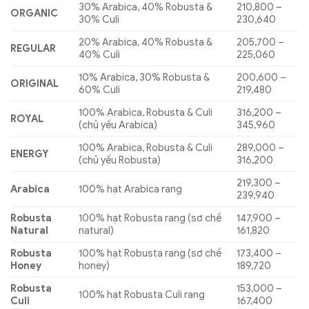
30% Arabica, 40% Robusta &
210,800 –
ORGANIC
30% Culi
230,640
20% Arabica, 40% Robusta &
205,700 –
REGULAR
40% Culi
225,060
10% Arabica, 30% Robusta &
200,600 –
ORIGINAL
60% Culi
219,480
100% Arabica, Robusta & Culi
316,200 –
ROYAL
(chủ yếu Arabica)
345,960
100% Arabica, Robusta & Culi
289,000 –
ENERGY
(chủ yếu Robusta)
316,200
219,300 –
Arabica
100% hạt Arabica rang
239,940
Robusta
100% hạt Robusta rang (sơ chế
147,900 –
Natural
natural)
161,820
Robusta
100% hạt Robusta rang (sơ chế
173,400 –
Honey
honey)
189,720
Robusta
153,000 –
100% hạt Robusta Culi rang
Culi
167,400