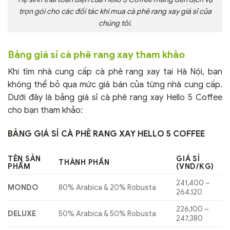
trọn gói cho các đối tác khi mua cà phê rang xay giá sỉ của
chúng tôi.
Bảng giá sỉ cà phê rang xay tham khảo
Khi tìm nhà cung cấp cà phê rang xay tại Hà Nội, bạn
không thể bỏ qua mức giá bán của từng nhà cung cấp.
Dưới đây là bảng giá sỉ cà phê rang xay Hello 5 Coffee
cho bạn tham khảo:
BẢNG GIÁ SỈ CÀ PHÊ RANG XAY HELLO 5 COFFEE
TÊN SẢN
GIÁ SỈ
THÀNH PHẦN
PHẨM
(VND/KG)
241,400 –
MONDO
80% Arabica & 20% Robusta
264,120
226,100 –
DELUXE
50% Arabica & 50% Robusta
247,380