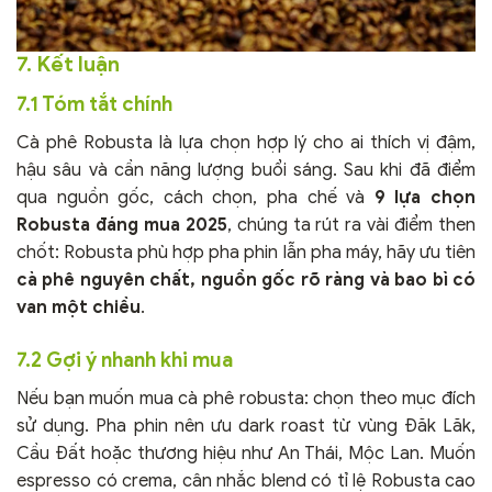
7. Kết luận
7.1 Tóm tắt chính
Cà phê Robusta là lựa chọn hợp lý cho ai thích vị đậm,
hậu sâu và cần năng lượng buổi sáng. Sau khi đã điểm
qua nguồn gốc, cách chọn, pha chế và
9 lựa chọn
Robusta đáng mua 2025
, chúng ta rút ra vài điểm then
chốt: Robusta phù hợp pha phin lẫn pha máy, hãy ưu tiên
cà phê nguyên chất, nguồn gốc rõ ràng và bao bì có
van một chiều
.
7.2 Gợi ý nhanh khi mua
Nếu bạn muốn mua cà phê robusta: chọn theo mục đích
sử dụng. Pha phin nên ưu dark roast từ vùng Đăk Lăk,
Cầu Đất hoặc thương hiệu như An Thái, Mộc Lan. Muốn
espresso có crema, cân nhắc blend có tỉ lệ Robusta cao