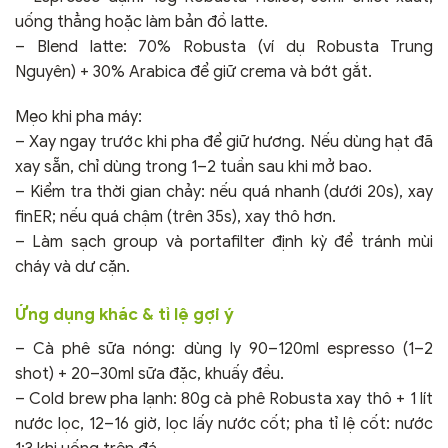
uống thẳng hoặc làm bản đồ latte.
– Blend latte: 70% Robusta (ví dụ Robusta Trung
Nguyên) + 30% Arabica để giữ crema và bớt gắt.
Mẹo khi pha máy:
– Xay ngay trước khi pha để giữ hương. Nếu dùng hạt đã
xay sẵn, chỉ dùng trong 1–2 tuần sau khi mở bao.
– Kiểm tra thời gian chảy: nếu quá nhanh (dưới 20s), xay
finER; nếu quá chậm (trên 35s), xay thô hơn.
– Làm sạch group và portafilter định kỳ để tránh mùi
cháy và dư cặn.
Ứng dụng khác & tỉ lệ gợi ý
– Cà phê sữa nóng: dùng ly 90–120ml espresso (1–2
shot) + 20–30ml sữa đặc, khuấy đều.
– Cold brew pha lạnh: 80g cà phê Robusta xay thô + 1 lít
nước lọc, 12–16 giờ, lọc lấy nước cốt; pha tỉ lệ cốt: nước