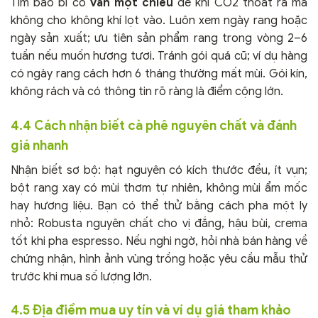
Tìm bao bì có
van một chiều
để khí CO2 thoát ra mà
không cho không khí lọt vào. Luôn xem ngày rang hoặc
ngày sản xuất; ưu tiên sản phẩm rang trong vòng 2–6
tuần nếu muốn hương tươi. Tránh gói quá cũ; ví dụ hàng
có ngày rang cách hơn 6 tháng thường mất mùi. Gói kín,
không rách và có thông tin rõ ràng là điểm cộng lớn.
4.4 Cách nhận biết cà phê nguyên chất và đánh
giá nhanh
Nhận biết sơ bộ: hạt nguyên có kích thước đều, ít vụn;
bột rang xay có mùi thơm tự nhiên, không mùi ẩm mốc
hay hương liệu. Bạn có thể thử bằng cách pha một ly
nhỏ: Robusta nguyên chất cho vị đắng, hậu bùi, crema
tốt khi pha espresso. Nếu nghi ngờ, hỏi nhà bán hàng về
chứng nhận, hình ảnh vùng trồng hoặc yêu cầu mẫu thử
trước khi mua số lượng lớn.
4.5 Địa điểm mua uy tín và ví dụ giá tham khảo