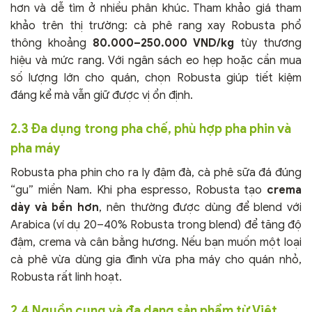
hơn và dễ tìm ở nhiều phân khúc. Tham khảo giá tham
khảo trên thị trường: cà phê rang xay Robusta phổ
thông khoảng
80.000–250.000 VND/kg
tùy thương
hiệu và mức rang. Với ngân sách eo hẹp hoặc cần mua
số lượng lớn cho quán, chọn Robusta giúp tiết kiệm
đáng kể mà vẫn giữ được vị ổn định.
2.3 Đa dụng trong pha chế, phù hợp pha phin và
pha máy
Robusta pha phin cho ra ly đậm đà, cà phê sữa đá đúng
“gu” miền Nam. Khi pha espresso, Robusta tạo
crema
dày và bền hơn
, nên thường được dùng để blend với
Arabica (ví dụ 20–40% Robusta trong blend) để tăng độ
đậm, crema và cân bằng hương. Nếu bạn muốn một loại
cà phê vừa dùng gia đình vừa pha máy cho quán nhỏ,
Robusta rất linh hoạt.
2.4 Nguồn cung và đa dạng sản phẩm từ Việt