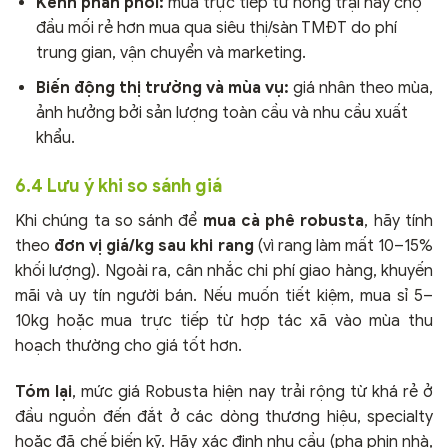
Kênh phân phối:
mua trực tiếp từ nông trại hay chợ
đầu mối rẻ hơn mua qua siêu thị/sàn TMĐT do phí
trung gian, vận chuyển và marketing.
Biến động thị trường và mùa vụ:
giá nhân theo mùa,
ảnh hưởng bởi sản lượng toàn cầu và nhu cầu xuất
khẩu.
6.4 Lưu ý khi so sánh giá
Khi chúng ta so sánh để
mua cà phê robusta
, hãy tính
theo
đơn vị giá/kg sau khi rang
(vì rang làm mất 10–15%
khối lượng). Ngoài ra, cân nhắc chi phí giao hàng, khuyến
mãi và uy tín người bán. Nếu muốn tiết kiệm, mua sỉ 5–
10kg hoặc mua trực tiếp từ hợp tác xã vào mùa thu
hoạch thường cho giá tốt hơn.
Tóm lại
, mức giá Robusta hiện nay trải rộng từ khá rẻ ở
đầu nguồn đến đắt ở các dòng thương hiệu, specialty
hoặc đã chế biến kỹ. Hãy xác định nhu cầu (pha phin nhà,