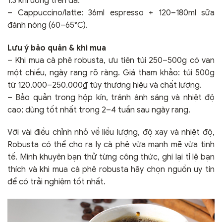
1:3 khi uống trên đá.
– Cappuccino/latte: 36ml espresso + 120–180ml sữa
đánh nóng (60–65°C).
Lưu ý bảo quản & khi mua
– Khi mua cà phê robusta, ưu tiên túi 250–500g có van
một chiều, ngày rang rõ ràng. Giá tham khảo: túi 500g
từ 120.000–250.000₫ tùy thương hiệu và chất lượng.
– Bảo quản trong hộp kín, tránh ánh sáng và nhiệt độ
cao; dùng tốt nhất trong 2–4 tuần sau ngày rang.
Với vài điều chỉnh nhỏ về liều lượng, độ xay và nhiệt độ,
Robusta có thể cho ra ly cà phê vừa mạnh mẽ vừa tinh
tế. Mình khuyên bạn thử từng công thức, ghi lại tỉ lệ bạn
thích và khi mua cà phê robusta hãy chọn nguồn uy tín
để có trải nghiệm tốt nhất.