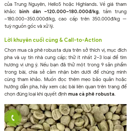
của Trung Nguyên, Hello5 hoặc Highlands. Về giá tham
khảo:
bình dân ~120.000–180.000đ/kg
, tầm trung
~180.000–350.000đ/kg, cao cấp trên 350.000đ/kg —
tuỳ nguồn gốc và xử lý.
Lời khuyên cuối cùng & Call-to-Action
Chọn mua cà phê robusta dựa trên sở thích vị, mục đích
pha và uy tín nhà cung cấp; thử ít nhất 2–3 loại để tìm
hương vị ưng ý. Nếu bạn đã thử một trong 9 sản phẩm
trong bài, chia sẻ cảm nhận bên dưới để chúng mình
cùng tham khảo. Muốn đọc thêm mẹo bảo quản hoặc
hướng dẫn pha, hãy xem các bài liên quan trên trang để
chọn đúng loại khi quyết định
mua cà phê robusta
.