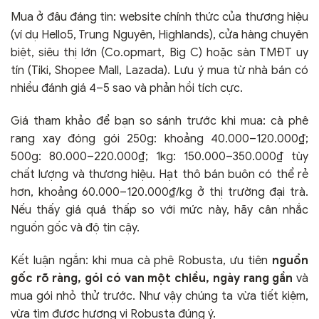
Mua ở đâu đáng tin: website chính thức của thương hiệu
(ví dụ Hello5, Trung Nguyên, Highlands), cửa hàng chuyên
biệt, siêu thị lớn (Co.opmart, Big C) hoặc sàn TMĐT uy
tín (Tiki, Shopee Mall, Lazada). Lưu ý mua từ nhà bán có
nhiều đánh giá 4–5 sao và phản hồi tích cực.
Giá tham khảo để bạn so sánh trước khi mua: cà phê
rang xay đóng gói 250g: khoảng 40.000–120.000₫;
500g: 80.000–220.000₫; 1kg: 150.000–350.000₫ tùy
chất lượng và thương hiệu. Hạt thô bán buôn có thể rẻ
hơn, khoảng 60.000–120.000₫/kg ở thị trường đại trà.
Nếu thấy giá quá thấp so với mức này, hãy cân nhắc
nguồn gốc và độ tin cậy.
Kết luận ngắn: khi mua cà phê Robusta, ưu tiên
nguồn
gốc rõ ràng, gói có van một chiều, ngày rang gần
và
mua gói nhỏ thử trước. Như vậy chúng ta vừa tiết kiệm,
vừa tìm được hương vị Robusta đúng ý.