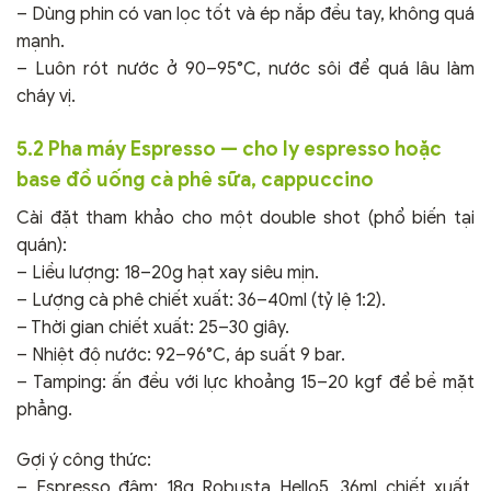
– Dùng phin có van lọc tốt và ép nắp đều tay, không quá
mạnh.
– Luôn rót nước ở 90–95°C, nước sôi để quá lâu làm
cháy vị.
5.2 Pha máy Espresso — cho ly espresso hoặc
base đồ uống cà phê sữa, cappuccino
Cài đặt tham khảo cho một double shot (phổ biến tại
quán):
– Liều lượng: 18–20g hạt xay siêu mịn.
– Lượng cà phê chiết xuất: 36–40ml (tỷ lệ 1:2).
– Thời gian chiết xuất: 25–30 giây.
– Nhiệt độ nước: 92–96°C, áp suất 9 bar.
– Tamping: ấn đều với lực khoảng 15–20 kgf để bề mặt
phẳng.
Gợi ý công thức:
– Espresso đậm: 18g Robusta Hello5, 36ml chiết xuất,