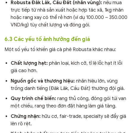
Robusta Đăk Lăk, Cầu Đất (nhãn vùng):
nếu mua
trực tiếp từ nhà sản xuất hoặc hợp tác xã, 1kg nhân
hoặc rang xay có thể rẻ hơn (ví dụ 100.000 – 350.000
VND/kg) tùy chất lượng và đóng gói.
6.3 Các yếu tố ảnh hưởng đến giá
Một số yếu tố khiến giá cà phê Robusta khác nhau:
Chất lượng hạt:
phân loại, kích cỡ, tỉ lệ lỗi; hạt ít lỗi
giá cao hơn.
Nguồn gốc và thương hiệu:
nhãn hiệu lớn, vùng
trồng danh tiếng (Đăk Lăk, Cầu Đất) thường đội giá.
Quy trình chế biến:
rang thủ công, đóng gói túi van
một chiều, rang theo đơn đặt hàng làm giá tăng.
Chứng nhận:
hữu cơ, fair-trade, specialty sẽ đẩy giá
lên rõ rệt.