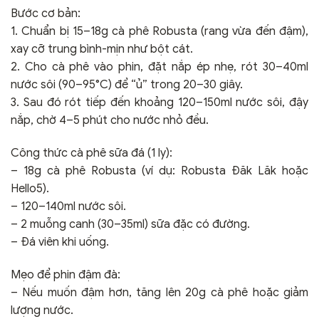
Bước cơ bản:
1. Chuẩn bị 15–18g cà phê Robusta (rang vừa đến đậm),
xay cỡ trung bình-mịn như bột cát.
2. Cho cà phê vào phin, đặt nắp ép nhẹ, rót 30–40ml
nước sôi (90–95°C) để “ủ” trong 20–30 giây.
3. Sau đó rót tiếp đến khoảng 120–150ml nước sôi, đậy
nắp, chờ 4–5 phút cho nước nhỏ đều.
Công thức cà phê sữa đá (1 ly):
– 18g cà phê Robusta (ví dụ: Robusta Đăk Lăk hoặc
Hello5).
– 120–140ml nước sôi.
– 2 muỗng canh (30–35ml) sữa đặc có đường.
– Đá viên khi uống.
Mẹo để phin đậm đà:
– Nếu muốn đậm hơn, tăng lên 20g cà phê hoặc giảm
lượng nước.