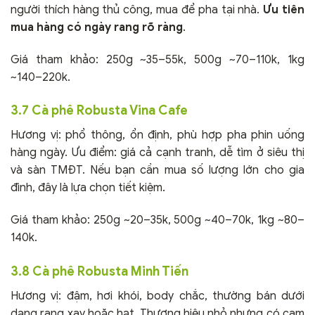
người thích hàng thủ công, mua để pha tại nhà.
Ưu tiên
mua hàng có ngày rang rõ ràng
.
Giá tham khảo: 250g ~35–55k, 500g ~70–110k, 1kg
~140–220k.
3.7 Cà phê Robusta Vina Cafe
Hương vị: phổ thông, ổn định, phù hợp pha phin uống
hàng ngày. Ưu điểm: giá cả cạnh tranh, dễ tìm ở siêu thị
và sàn TMĐT. Nếu bạn cần mua số lượng lớn cho gia
đình, đây là lựa chọn tiết kiệm.
Giá tham khảo: 250g ~20–35k, 500g ~40–70k, 1kg ~80–
140k.
3.8 Cà phê Robusta Minh Tiến
Hương vị: đậm, hơi khói, body chắc, thường bán dưới
dạng rang xay hoặc hạt. Thương hiệu nhỏ nhưng có cam