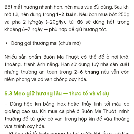
Bột mất hương nhanh hơn, nên mua vừa đủ dùng. Sau khi
mở túi, nên dùng trong
1–2 tuần
. Nếu bạn mua bột 250g
và pha 2 ly/ngày (~20g/ly), túi đó sẽ dùng hết trong
khoảng 6–7 ngày — phù hợp để giữ hương tốt.
Đóng gói thương mại (chưa mở)
Nhiều sản phẩm Buôn Ma Thuột có thể để ở nơi khô,
thoáng, tránh ánh nắng. Hạn sử dụng tuỳ nhà sản xuất
nhưng thường an toàn trong
2–6 tháng
nếu vẫn còn
niêm phong và có van chống oxy hóa.
5.3 Mẹo giữ hương lâu — thực tế và ví dụ
– Dùng hộp kín bằng inox hoặc thủy tinh tối màu có
gioăng cao su. Khi mua cà phê ở Buôn Ma Thuột, mình
thường để túi gốc có van trong hộp kín để vừa thoáng
vừa tránh oxy hóa.