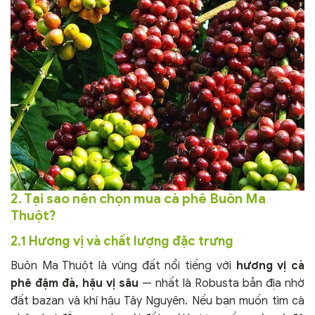
2. Tại sao nên chọn mua cà phê Buôn Ma
Thuột?
2.1 Hương vị và chất lượng đặc trưng
Buôn Ma Thuột là vùng đất nổi tiếng với
hương vị cà
phê đậm đà, hậu vị sâu
— nhất là Robusta bản địa nhờ
đất bazan và khí hậu Tây Nguyên. Nếu bạn muốn tìm cà