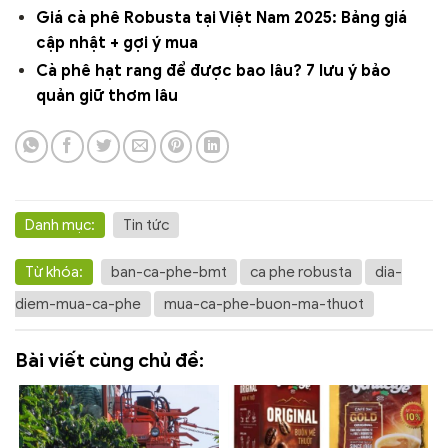
Giá cà phê Robusta tại Việt Nam 2025: Bảng giá
cập nhật + gợi ý mua
Cà phê hạt rang để được bao lâu? 7 lưu ý bảo
quản giữ thơm lâu
Danh mục:
Tin tức
Từ khóa:
ban-ca-phe-bmt
ca phe robusta
dia-
diem-mua-ca-phe
mua-ca-phe-buon-ma-thuot
Bài viết cùng chủ đề: