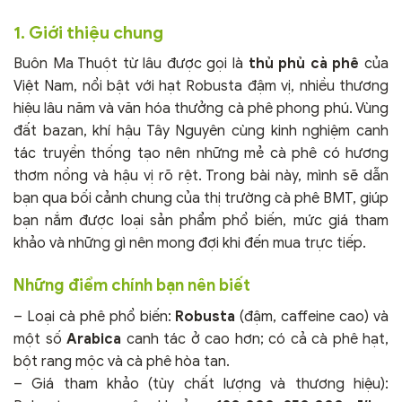
1. Giới thiệu chung
Buôn Ma Thuột từ lâu được gọi là
thủ phủ cà phê
của
Việt Nam, nổi bật với hạt Robusta đậm vị, nhiều thương
hiệu lâu năm và văn hóa thưởng cà phê phong phú. Vùng
đất bazan, khí hậu Tây Nguyên cùng kinh nghiệm canh
tác truyền thống tạo nên những mẻ cà phê có hương
thơm nồng và hậu vị rõ rệt. Trong bài này, mình sẽ dẫn
bạn qua bối cảnh chung của thị trường cà phê BMT, giúp
bạn nắm được loại sản phẩm phổ biến, mức giá tham
khảo và những gì nên mong đợi khi đến mua trực tiếp.
Những điểm chính bạn nên biết
– Loại cà phê phổ biến:
Robusta
(đậm, caffeine cao) và
một số
Arabica
canh tác ở cao hơn; có cả cà phê hạt,
bột rang mộc và cà phê hòa tan.
– Giá tham khảo (tùy chất lượng và thương hiệu):