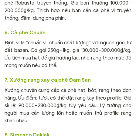
phê Robusta truyền thống. Giá bán thường 100.000–
200.000₫/kg. Thích hợp nếu bạn cần cà phê vị truyền
thống, đậm, dùng pha phin.
6. Cà phê Chuẩn
Định vị là “chuẩn vị, chuẩn chất lượng” với nguồn gốc từ
đất bazan. Có gói 250g–1kg, giá 130.000–300.000₫/kg.
Ưu tiên mua hạt để giữ hương lâu; nhờ rang theo mức độ
mong muốn nếu có thể.
7. Xưởng rang xay cà phê Đam San
Xưởng chuyên cung cấp cà phê hạt, bột, rang theo đơn
hàng. Ưu điểm: tươi, có thể đặt rang tay theo profile. Giá
sỉ/ lẻ: 90.000–280.000₫/kg tùy yêu cầu. Lý tưởng cho
người mua cần lượng lớn hoặc muốn thử profile rang
khác nhau.
8. Simexco Daklak