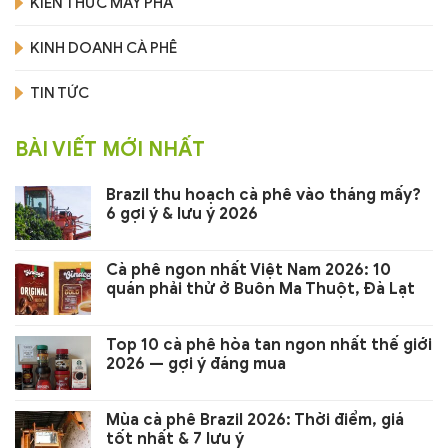
KIẾN THỨC MÁY PHA
KINH DOANH CÀ PHÊ
TIN TỨC
BÀI VIẾT MỚI NHẤT
Brazil thu hoạch cà phê vào tháng mấy?
6 gợi ý & lưu ý 2026
Cà phê ngon nhất Việt Nam 2026: 10
quán phải thử ở Buôn Ma Thuột, Đà Lạt
Top 10 cà phê hòa tan ngon nhất thế giới
2026 — gợi ý đáng mua
Mùa cà phê Brazil 2026: Thời điểm, giá
tốt nhất & 7 lưu ý