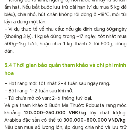
– Không để tủ lạnh; ngưng tụ hơi nước khi lấy ra sẽ làm
ẩm hạt. Nếu bắt buộc lưu trữ dài hạn (ví dụ mua 5 kg để
biếu), chia nhỏ, hút chân không rồi đông ở -18°C, mỗi túi
lấy ra dùng một lần.
– Ví dụ thực tế về nhu cầu: nếu gia đình dùng 60g/ngày
(khoảng 3 ly), 1 kg sẽ dùng trong ~17 ngày; tốt nhất mua
500g–1kg tươi, hoặc chia 1 kg thành 2 túi 500g, dùng
dần.
5.4 Thời gian bảo quản tham khảo và chi phí minh
họa
– Hạt rang mới: tốt nhất 2–4 tuần sau ngày rang.
– Bột rang: 1–2 tuần sau khi mở.
– Túi chưa mở có van: 2–6 tháng tuỳ loại.
Về giá tham khảo ở Buôn Ma Thuột: Robusta rang mộc
khoảng
120.000–250.000 VNĐ/kg
tùy chất lượng;
Arabica đặc sản có thể từ
300.000–800.000 VNĐ/kg
.
Nếu bạn mua số lượng lớn, áp dụng chia nhỏ và lưu trữ