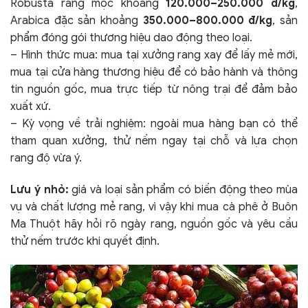
Robusta rang mộc khoảng
120.000–250.000 đ/kg
,
Arabica đặc sản khoảng
350.000–800.000 đ/kg
, sản
phẩm đóng gói thương hiệu dao động theo loại.
– Hình thức mua: mua tại xưởng rang xay để lấy mẻ mới,
mua tại cửa hàng thương hiệu để có bảo hành và thông
tin nguồn gốc, mua trực tiếp từ nông trại để đảm bảo
xuất xứ.
– Kỳ vọng về trải nghiệm: ngoài mua hàng bạn có thể
tham quan xưởng, thử nếm ngay tại chỗ và lựa chọn
rang độ vừa ý.
Lưu ý nhỏ:
giá và loại sản phẩm có biến động theo mùa
vụ và chất lượng mẻ rang, vì vậy khi mua cà phê ở Buôn
Ma Thuột hãy hỏi rõ ngày rang, nguồn gốc và yêu cầu
thử nếm trước khi quyết định.