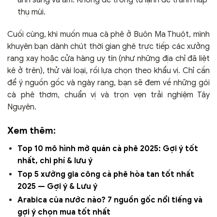
ánh sáng và ẩm. Không để trong tủ lạnh để tránh hấp
thụ mùi.
Cuối cùng, khi muốn mua cà phê ở Buôn Ma Thuột, mình
khuyên bạn dành chút thời gian ghé trực tiếp các xưởng
rang xay hoặc cửa hàng uy tín (như những địa chỉ đã liệt
kê ở trên), thử vài loại, rồi lựa chọn theo khẩu vị. Chỉ cần
để ý nguồn gốc và ngày rang, bạn sẽ đem về những gói
cà phê thơm, chuẩn vị và trọn vẹn trải nghiệm Tây
Nguyên.
Xem thêm:
Top 10 mô hình mở quán cà phê 2025: Gợi ý tốt
nhất, chi phí & lưu ý
Top 5 xưởng gia công cà phê hòa tan tốt nhất
2025 — Gợi ý & Lưu ý
Arabica của nước nào? 7 nguồn gốc nổi tiếng và
gợi ý chọn mua tốt nhất