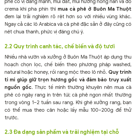
phê có vị đắng mạnh, mùi đất, mùi hương nồng nàn và độ
crema khi pha phin thì
mua cà phê ở Buôn Ma Thuột
đem lại trải nghiệm rõ rệt hơn so với nhiều vùng khác.
Ngay cả các lô Arabica và cà phê đặc sản ở đây cũng có
nét chua thanh, phức vị đáng chú ý.
2.2 Quy trình canh tác, chế biến và độ tươi
Nhiều nhà vườn và xưởng ở Buôn Ma Thuột áp dụng thu
hoạch chọn lọc, chế biến theo phương pháp washed,
natural hoặc honey, rồi rang mộc theo lô nhỏ.
Quy trình
tỉ mỉ giúp giữ trọn hương gốc và đảm bảo truy xuất
nguồn gốc
. Thực tế mình thường khuyên nên mua cà
phê có ngày rang in trên túi; cà phê ngon nhất thường
trong vòng 1–2 tuần sau rang. Khi ghé xưởng rang, bạn
có thể mua theo cân hoặc lấy mẫu 100–200g để thử
trước.
2.3 Đa dạng sản phẩm và trải nghiệm tại chỗ