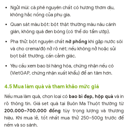
Ngửi mùi: cà phê nguyên chất có hương thơm dịu,
không hắc nồng của phụ gia.
Quan sát màu bột: bột thật thường màu nâu cánh
gián, không quá đen bóng (có thể do tẩm ướp).
Pha thử: bột nguyên chất
nở phồng
khi gặp nước sôi
và cho crema/độ nở rõ nét; nếu không nở hoặc sủi
bọt bất thường, cần cảnh giác.
Yêu cầu xem bao bì hàng hóa, chứng nhận nếu có
(VietGAP, chứng nhận xuất khẩu) để an tâm hơn.
4.5 Mua làm quà và tham khảo mức giá
Nếu mua làm quà, chọn loại có
bao bì đẹp, hộp quà
và in
rõ thông tin. Giá set quà tại Buôn Ma Thuột thường từ
200.000–700.000 đồng
tùy trọng lượng và thương
hiệu. Khi mua lẻ, tốt nhất mua thử 250–500g trước để
nếm và so sánh.