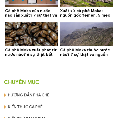
Cà phê Moka của nước
Xuất xứ cà phê Moka:
nào sản xuất? 7 sự thật và
nguồn gốc Yemen, 5 mẹo
gợi ý đáng mua
phân biệt và gợi ý mua
Cà phê Moka xuất phát từ
Cà phê Moka thuộc nước
nước nào? 6 sự thật bất
nào? 7 sự thật và nguồn
ngờ về Yemen
gốc bạn nên biết
CHUYÊN MỤC
HƯỚNG DẪN PHA CHẾ
KIẾN THỨC CÀ PHÊ