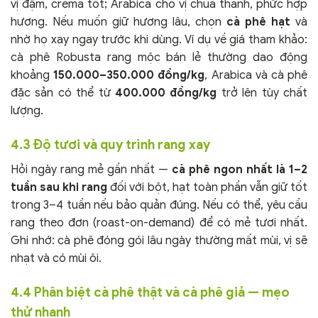
vị đậm, crema tốt; Arabica cho vị chua thanh, phức hợp
hương. Nếu muốn giữ hương lâu, chọn
cà phê hạt
và
nhờ họ xay ngay trước khi dùng. Ví dụ về giá tham khảo:
cà phê Robusta rang mộc bán lẻ thường dao động
khoảng
150.000–350.000 đồng/kg
, Arabica và cà phê
đặc sản có thể từ
400.000 đồng/kg
trở lên tùy chất
lượng.
4.3 Độ tươi và quy trình rang xay
Hỏi ngày rang mẻ gần nhất —
cà phê ngon nhất là 1–2
tuần sau khi rang
đối với bột, hạt toàn phần vẫn giữ tốt
trong 3–4 tuần nếu bảo quản đúng. Nếu có thể, yêu cầu
rang theo đơn (roast-on-demand) để có mẻ tươi nhất.
Ghi nhớ: cà phê đóng gói lâu ngày thường mất mùi, vị sẽ
nhạt và có mùi ôi.
4.4 Phân biệt cà phê thật và cà phê giả — mẹo
thử nhanh