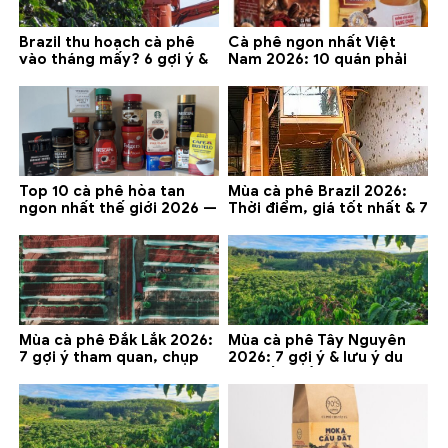
Brazil thu hoạch cà phê
Cà phê ngon nhất Việt
vào tháng mấy? 6 gợi ý &
Nam 2026: 10 quán phải
lưu ý 2026
thử ở Buôn Ma Thuột, Đà
Lạt
Top 10 cà phê hòa tan
Mùa cà phê Brazil 2026:
ngon nhất thế giới 2026 —
Thời điểm, giá tốt nhất & 7
gợi ý đáng mua
lưu ý
Mùa cà phê Đắk Lắk 2026:
Mùa cà phê Tây Nguyên
7 gợi ý tham quan, chụp
2026: 7 gợi ý & lưu ý du
ảnh và lưu ý
lịch tốt nhất