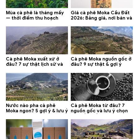
Mùa cà phê là tháng mấy
Giá cà phê Moka Cầu Đất
— thời điểm thu hoạch
2026: Bảng giá, nơi bán và
chính và lưu ý 2026
gợi ý đáng mua
Cà phê Moka xuất xứ ở
Cà phê Moka nguồn gốc ở
đâu? 7 sự thật lịch sử và
đâu? 9 sự thật & gợi ý
lưu ý chọn mua (2026)
chọn mua 2026
Nước nào pha cà phê
Cà phê Moka từ đâu? 7
Moka ngon? 5 gợi ý & lưu ý
nguồn gốc và lưu ý chọn
quan trọng
loại tốt nhất