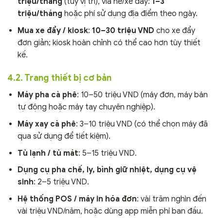
triệu/tháng
(tùy vị trí), vỉa hè/xe đẩy:
1–3
triệu/tháng
hoặc phí sử dụng địa điểm theo ngày.
Mua xe đẩy / kiosk
:
10–30 triệu VND
cho xe đẩy
đơn giản; kiosk hoàn chỉnh có thể cao hơn tùy thiết
kế.
4.2. Trang thiết bị cơ bản
Máy pha cà phê
: 10–50 triệu VND (máy đơn, máy bán
tự động hoặc máy tay chuyên nghiệp).
Máy xay cà phê
: 3–10 triệu VND (có thể chọn máy đã
qua sử dụng để tiết kiệm).
Tủ lạnh / tủ mát
: 5–15 triệu VND.
Dụng cụ pha chế, ly, bình giữ nhiệt, dụng cụ vệ
sinh
: 2–5 triệu VND.
Hệ thống POS / máy in hóa đơn
: vài trăm nghìn đến
vài triệu VND/năm, hoặc dùng app miễn phí ban đầu.