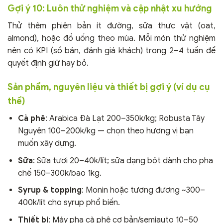
Gợi ý 10: Luôn thử nghiệm và cập nhật xu hướng
Thử thêm phiên bản ít đường, sữa thực vật (oat,
almond), hoặc đồ uống theo mùa. Mỗi món thử nghiệm
nên có KPI (số bán, đánh giá khách) trong 2–4 tuần để
quyết định giữ hay bỏ.
Sản phẩm, nguyên liệu và thiết bị gợi ý (ví dụ cụ
thể)
Cà phê
: Arabica Đà Lạt 200–350k/kg; Robusta Tây
Nguyên 100–200k/kg — chọn theo hương vị bạn
muốn xây dựng.
Sữa
: Sữa tươi 20–40k/lít; sữa dạng bột dành cho pha
chế 150–300k/bao 1kg.
Syrup & topping
: Monin hoặc tương đương ~300–
400k/lít cho syrup phổ biến.
Thiết bị
: Máy pha cà phê cơ bản/semiauto 10–50