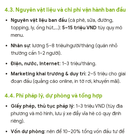
4.3. Nguyên vật liệu và chi phí vận hành ban đầu
Nguyên vật liệu ban đầu
(cà phê, sữa, đường,
topping, ly, ống hút,…):
5–15 triệu VND
tùy quy mô
menu.
Nhân sự
: lương 5–8 triệu/người/tháng (quán nhỏ
thường cần 1–2 người).
Điện, nước, Internet
: 1–3 triệu/tháng.
Marketing khai trương & duy trì
: 2–5 triệu cho giai
đoạn đầu (quảng cáo online, in tờ rơi, khuyến mãi).
4.4. Phí pháp lý, dự phòng và tổng hợp
Giấy phép, thủ tục pháp lý
: 1–3 triệu VND (tùy địa
phương và mô hình, lưu ý xe đẩy vỉa hè có quy định
riêng).
Vốn dự phòng
: nên để 10–20% tổng vốn đầu tư để