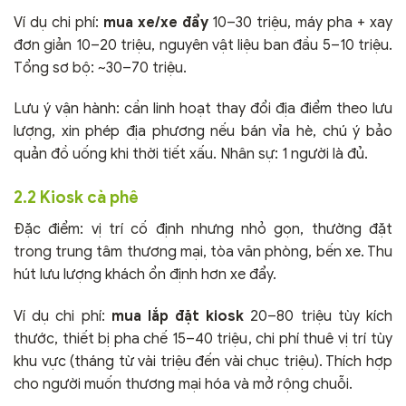
Ví dụ chi phí:
mua xe/xe đẩy
10–30 triệu, máy pha + xay
đơn giản 10–20 triệu, nguyên vật liệu ban đầu 5–10 triệu.
Tổng sơ bộ: ~30–70 triệu.
Lưu ý vận hành: cần linh hoạt thay đổi địa điểm theo lưu
lượng, xin phép địa phương nếu bán vỉa hè, chú ý bảo
quản đồ uống khi thời tiết xấu. Nhân sự: 1 người là đủ.
2.2 Kiosk cà phê
Đặc điểm: vị trí cố định nhưng nhỏ gọn, thường đặt
trong trung tâm thương mại, tòa văn phòng, bến xe. Thu
hút lưu lượng khách ổn định hơn xe đẩy.
Ví dụ chi phí:
mua lắp đặt kiosk
20–80 triệu tùy kích
thước, thiết bị pha chế 15–40 triệu, chi phí thuê vị trí tùy
khu vực (tháng từ vài triệu đến vài chục triệu). Thích hợp
cho người muốn thương mại hóa và mở rộng chuỗi.