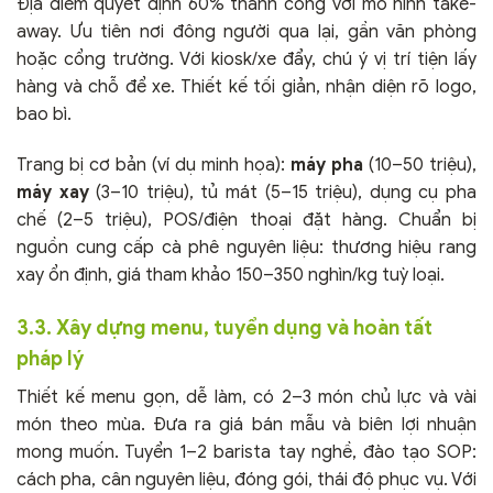
Địa điểm quyết định 60% thành công với mô hình take-
away. Ưu tiên nơi đông người qua lại, gần văn phòng
hoặc cổng trường. Với kiosk/xe đẩy, chú ý vị trí tiện lấy
hàng và chỗ để xe. Thiết kế tối giản, nhận diện rõ logo,
bao bì.
Trang bị cơ bản (ví dụ minh họa):
máy pha
(10–50 triệu),
máy xay
(3–10 triệu), tủ mát (5–15 triệu), dụng cụ pha
chế (2–5 triệu), POS/điện thoại đặt hàng. Chuẩn bị
nguồn cung cấp cà phê nguyên liệu: thương hiệu rang
xay ổn định, giá tham khảo 150–350 nghìn/kg tuỳ loại.
3.3. Xây dựng menu, tuyển dụng và hoàn tất
pháp lý
Thiết kế menu gọn, dễ làm, có 2–3 món chủ lực và vài
món theo mùa. Đưa ra giá bán mẫu và biên lợi nhuận
mong muốn. Tuyển 1–2 barista tay nghề, đào tạo SOP:
cách pha, cân nguyên liệu, đóng gói, thái độ phục vụ. Với