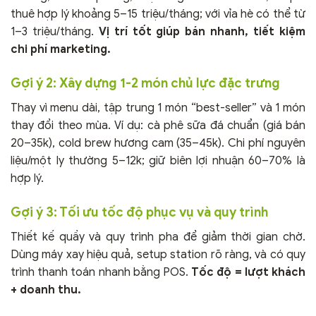
thuê hợp lý khoảng 5–15 triệu/tháng; với vỉa hè có thể từ
1–3 triệu/tháng.
Vị trí tốt giúp bán nhanh, tiết kiệm
chi phí marketing.
Gợi ý 2: Xây dựng 1-2 món chủ lực đặc trưng
Thay vì menu dài, tập trung 1 món “best-seller” và 1 món
thay đổi theo mùa. Ví dụ: cà phê sữa đá chuẩn (giá bán
20–35k), cold brew hương cam (35–45k). Chi phí nguyên
liệu/một ly thường 5–12k; giữ biên lợi nhuận 60–70% là
hợp lý.
Gợi ý 3: Tối ưu tốc độ phục vụ và quy trình
Thiết kế quầy và quy trình pha để giảm thời gian chờ.
Dùng máy xay hiệu quả, setup station rõ ràng, và có quy
trình thanh toán nhanh bằng POS.
Tốc độ = lượt khách
+ doanh thu.