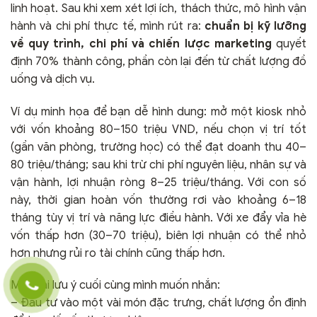
linh hoạt. Sau khi xem xét lợi ích, thách thức, mô hình vận
hành và chi phí thực tế, mình rút ra:
chuẩn bị kỹ lưỡng
về quy trình, chi phí và chiến lược marketing
quyết
định 70% thành công, phần còn lại đến từ chất lượng đồ
uống và dịch vụ.
Ví dụ minh họa để bạn dễ hình dung: mở một kiosk nhỏ
với vốn khoảng 80–150 triệu VND, nếu chọn vị trí tốt
(gần văn phòng, trường học) có thể đạt doanh thu 40–
80 triệu/tháng; sau khi trừ chi phí nguyên liệu, nhân sự và
vận hành, lợi nhuận ròng 8–25 triệu/tháng. Với con số
này, thời gian hoàn vốn thường rơi vào khoảng 6–18
tháng tùy vị trí và năng lực điều hành. Với xe đẩy vỉa hè
vốn thấp hơn (30–70 triệu), biên lợi nhuận có thể nhỏ
hơn nhưng rủi ro tài chính cũng thấp hơn.
Một vài lưu ý cuối cùng mình muốn nhắn:
– Đầu tư vào một vài món đặc trưng, chất lượng ổn định