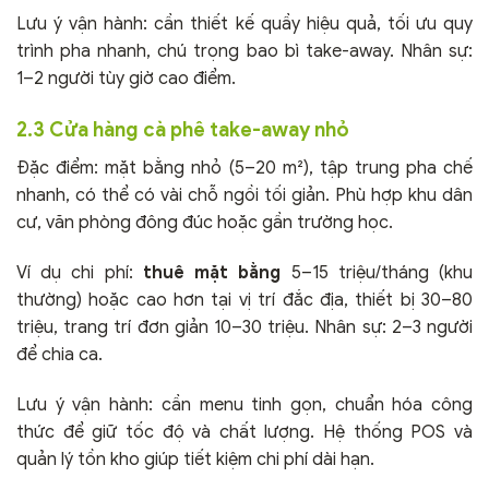
Lưu ý vận hành: cần thiết kế quầy hiệu quả, tối ưu quy
trình pha nhanh, chú trọng bao bì take-away. Nhân sự:
1–2 người tùy giờ cao điểm.
2.3 Cửa hàng cà phê take-away nhỏ
Đặc điểm: mặt bằng nhỏ (5–20 m²), tập trung pha chế
nhanh, có thể có vài chỗ ngồi tối giản. Phù hợp khu dân
cư, văn phòng đông đúc hoặc gần trường học.
Ví dụ chi phí:
thuê mặt bằng
5–15 triệu/tháng (khu
thường) hoặc cao hơn tại vị trí đắc địa, thiết bị 30–80
triệu, trang trí đơn giản 10–30 triệu. Nhân sự: 2–3 người
để chia ca.
Lưu ý vận hành: cần menu tinh gọn, chuẩn hóa công
thức để giữ tốc độ và chất lượng. Hệ thống POS và
quản lý tồn kho giúp tiết kiệm chi phí dài hạn.