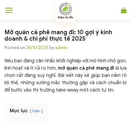
Chuyển
đến
nội
dung
Mở quán cà phê mang đi: 10 gợi ý kinh
doanh & chi phí thực tế 2025
Posted on
28/10/2025
by
admin
Nếu bạn đang cân nhắc khởi nghiệp với mô hình nhỏ gọn,
linh hoạt và ít rủi ro hơn,
mở quán cà phê mang đi
là lựa
chọn rất đáng suy nghĩ. Bài viết này sẽ giúp bạn nắm rõ
lợi thế, những vướng mắc thường gặp và cách chuẩn bị
để bước vào thị trường take-away một cách tự tin.
Mục lục
hiện