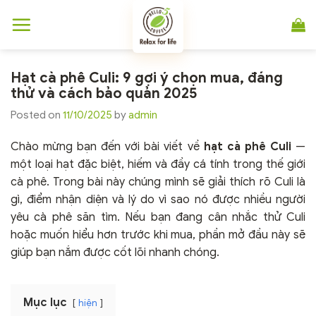
Chuyển
đến
nội
dung
Hạt cà phê Culi: 9 gợi ý chọn mua, đáng
thử và cách bảo quản 2025
Posted on
11/10/2025
by
admin
Chào mừng bạn đến với bài viết về
hạt cà phê Culi
—
một loại hạt đặc biệt, hiếm và đầy cá tính trong thế giới
cà phê. Trong bài này chúng mình sẽ giải thích rõ Culi là
gì, điểm nhận diện và lý do vì sao nó được nhiều người
yêu cà phê săn tìm. Nếu bạn đang cân nhắc thử Culi
hoặc muốn hiểu hơn trước khi mua, phần mở đầu này sẽ
giúp bạn nắm được cốt lõi nhanh chóng.
Mục lục
hiện