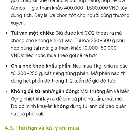
gốm, nắp kín (hermetic). Ví dụ: hộp Hario, hộp Fellow
Atmos — giá tham khảo 400.000–1.500.000 VND tùy
dung tích. Đây là lựa chọn tốt cho người dùng thường
xuyên.
Túi van một chiều
: Giữ được khí CO2 thoát ra mà
không cho không khí lọt vào. Túi loại 250–500 g phù
hợp dùng tại nhà; giá tham khảo 10.000–50.000
VND/chiếc hoặc mua theo gói sẽ rẻ hơn.
Chia nhỏ theo khẩu phần
: Nếu mua 1 kg, chia ra các
túi 200–250 g, cất riêng từng phần. Mở phần nào thì
dùng hết phần đó trong 1–2 tuần để giữ độ tươi.
Không để tủ lạnh/ngăn đông
: Môi trường ẩm và biến
động nhiệt khi lấy ra dễ làm cà phê hút ẩm, mất mùi.
Do đó mình khuyên
không
dùng tủ lạnh để bảo quản
hạt cà phê culi.
4.3. Thời hạn và lưu ý khi mua