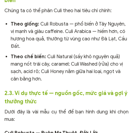
biến
Chúng ta có thể phân Culi theo hai tiêu chí chính:
Theo giống:
Culi Robusta — phổ biến ở Tây Nguyên,
vị mạnh và giàu caffeine. Culi Arabica — hiếm hơn, có
hương hoa quả, thường từ vùng cao như Đà Lạt, Cầu
Đất.
Theo chế biến:
Culi Natural (sấy khô nguyên quả)
mang nốt trái cây, caramel; Culi Washed (rửa) cho vị
sạch, acid rõ; Culi Honey nằm giữa hai loại, ngọt và
cân bằng hơn.
2.3. Ví dụ thực tế — nguồn gốc, mức giá và gợi ý
thưởng thức
Dưới đây là vài mẫu cụ thể để bạn hình dung khi chọn
mua:
Culi Robusta — Buôn Ma Thuột, Đắk Lắk