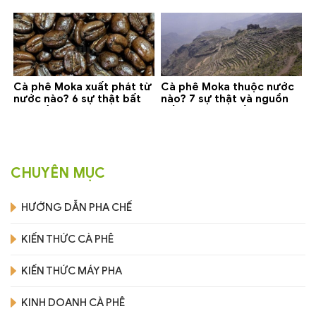
gợi ý đáng mua
phân biệt và gợi ý mua
Cà phê Moka xuất phát từ
Cà phê Moka thuộc nước
nước nào? 6 sự thật bất
nào? 7 sự thật và nguồn
ngờ về Yemen
gốc bạn nên biết
CHUYÊN MỤC
HƯỚNG DẪN PHA CHẾ
KIẾN THỨC CÀ PHÊ
KIẾN THỨC MÁY PHA
KINH DOANH CÀ PHÊ