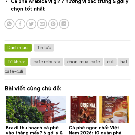
Cà phê Arabica vị gì? 7 hương vị đặc trưng & gợi ý
chọn tốt nhất
Danh mục:
Tin tức
Từ khóa:
cafe robusta
chon-mua-cafe
culi
hat-
cafe-culi
Bài viết cùng chủ đề:
Brazil thu hoạch cà phê
Cà phê ngon nhất Việt
vào tháng mấy? 6 gợi ý &
Nam 2026: 10 quán phải