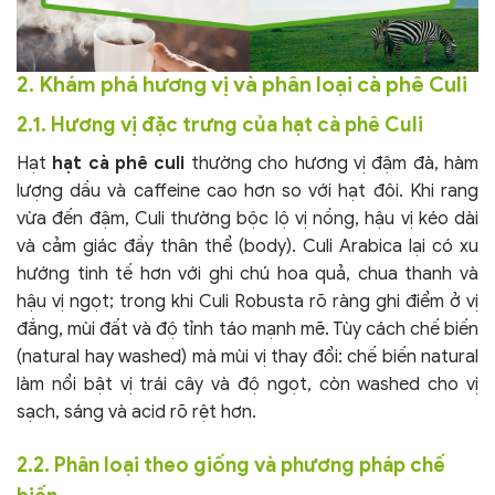
2. Khám phá hương vị và phân loại cà phê Culi
2.1. Hương vị đặc trưng của hạt cà phê Culi
Hạt
hạt cà phê culi
thường cho hương vị đậm đà, hàm
lượng dầu và caffeine cao hơn so với hạt đôi. Khi rang
vừa đến đậm, Culi thường bộc lộ vị nồng, hậu vị kéo dài
và cảm giác đầy thân thể (body). Culi Arabica lại có xu
hướng tinh tế hơn với ghi chú hoa quả, chua thanh và
hậu vị ngọt; trong khi Culi Robusta rõ ràng ghi điểm ở vị
đắng, mùi đất và độ tỉnh táo mạnh mẽ. Tùy cách chế biến
(natural hay washed) mà mùi vị thay đổi: chế biến natural
làm nổi bật vị trái cây và độ ngọt, còn washed cho vị
sạch, sáng và acid rõ rệt hơn.
2.2. Phân loại theo giống và phương pháp chế