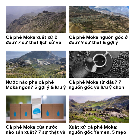
chính và lưu ý 2026
gợi ý đáng mua
Cà phê Moka xuất xứ ở
Cà phê Moka nguồn gốc ở
đâu? 7 sự thật lịch sử và
đâu? 9 sự thật & gợi ý
lưu ý chọn mua (2026)
chọn mua 2026
Nước nào pha cà phê
Cà phê Moka từ đâu? 7
Moka ngon? 5 gợi ý & lưu ý
nguồn gốc và lưu ý chọn
quan trọng
loại tốt nhất
Cà phê Moka của nước
Xuất xứ cà phê Moka:
nào sản xuất? 7 sự thật và
nguồn gốc Yemen, 5 mẹo