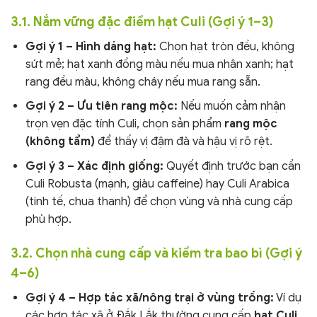
3.1. Nắm vững đặc điểm hạt Culi (Gợi ý 1–3)
Gợi ý 1 – Hình dáng hạt:
Chọn hạt tròn đều, không
sứt mẻ; hạt xanh đồng màu nếu mua nhân xanh; hạt
rang đều màu, không cháy nếu mua rang sẵn.
Gợi ý 2 – Ưu tiên rang mộc:
Nếu muốn cảm nhận
trọn vẹn đặc tính Culi, chọn sản phẩm
rang mộc
(không tẩm)
để thấy vị đậm đà và hậu vị rõ rệt.
Gợi ý 3 – Xác định giống:
Quyết định trước bạn cần
Culi Robusta (mạnh, giàu caffeine) hay Culi Arabica
(tinh tế, chua thanh) để chọn vùng và nhà cung cấp
phù hợp.
3.2. Chọn nhà cung cấp và kiểm tra bao bì (Gợi ý
4–6)
Gợi ý 4 – Hợp tác xã/nông trại ở vùng trồng:
Ví dụ
các hợp tác xã ở Đắk Lắk thường cung cấp
hạt Culi