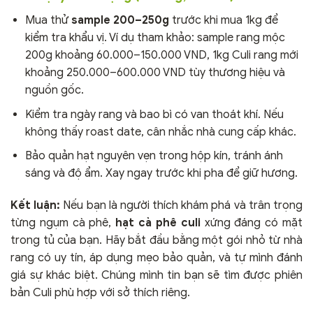
Mua thử
sample 200–250g
trước khi mua 1kg để
kiểm tra khẩu vị. Ví dụ tham khảo: sample rang mộc
200g khoảng 60.000–150.000 VND, 1kg Culi rang mới
khoảng 250.000–600.000 VND tùy thương hiệu và
nguồn gốc.
Kiểm tra ngày rang và bao bì có van thoát khí. Nếu
không thấy roast date, cân nhắc nhà cung cấp khác.
Bảo quản hạt nguyên vẹn trong hộp kín, tránh ánh
sáng và độ ẩm. Xay ngay trước khi pha để giữ hương.
Kết luận:
Nếu bạn là người thích khám phá và trân trọng
từng ngụm cà phê,
hạt cà phê culi
xứng đáng có mặt
trong tủ của bạn. Hãy bắt đầu bằng một gói nhỏ từ nhà
rang có uy tín, áp dụng mẹo bảo quản, và tự mình đánh
giá sự khác biệt. Chúng mình tin bạn sẽ tìm được phiên
bản Culi phù hợp với sở thích riêng.