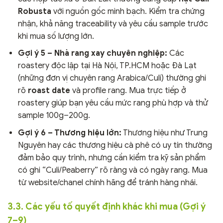
Robusta
với nguồn gốc minh bạch. Kiểm tra chứng
nhận, khả năng traceability và yêu cầu sample trước
khi mua số lượng lớn.
Gợi ý 5 – Nhà rang xay chuyên nghiệp:
Các
roastery độc lập tại Hà Nội, TP.HCM hoặc Đà Lạt
(những đơn vị chuyên rang Arabica/Culi) thường ghi
rõ
roast date
và profile rang. Mua trực tiếp ở
roastery giúp bạn yêu cầu mức rang phù hợp và thử
sample 100g–200g.
Gợi ý 6 – Thương hiệu lớn:
Thương hiệu như Trung
Nguyên hay các thương hiệu cà phê có uy tín thường
đảm bảo quy trình, nhưng cần kiểm tra kỹ sản phẩm
có ghi “Culi/Peaberry” rõ ràng và có ngày rang. Mua
từ website/chanel chính hãng để tránh hàng nhái.
3.3. Các yếu tố quyết định khác khi mua (Gợi ý
7–9)