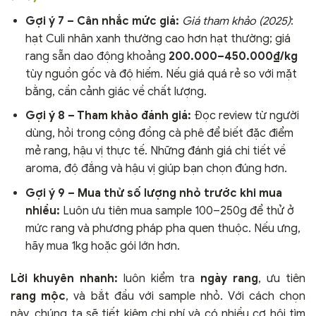
Gợi ý 7 – Cân nhắc mức giá:
Giá tham khảo (2025)
:
hạt Culi nhân xanh thường cao hơn hạt thường; giá
rang sẵn dao động khoảng
200.000–450.000₫/kg
tùy nguồn gốc và độ hiếm. Nếu giá quá rẻ so với mặt
bằng, cần cảnh giác về chất lượng.
Gợi ý 8 – Tham khảo đánh giá:
Đọc review từ người
dùng, hỏi trong cộng đồng cà phê để biết đặc điểm
mẻ rang, hậu vị thực tế. Những đánh giá chi tiết về
aroma, độ đắng và hậu vị giúp bạn chọn đúng hơn.
Gợi ý 9 – Mua thử số lượng nhỏ trước khi mua
nhiều:
Luôn ưu tiên mua sample 100–250g để thử ở
mức rang và phương pháp pha quen thuộc. Nếu ưng,
hãy mua 1kg hoặc gói lớn hơn.
Lời khuyên nhanh:
luôn kiểm tra
ngày rang
, ưu tiên
rang mộc
, và bắt đầu với sample nhỏ. Với cách chọn
này, chúng ta sẽ tiết kiệm chi phí và có nhiều cơ hội tìm