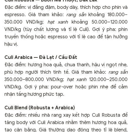
Đặc điểm: vị đắng đậm, body dày, thích hợp cho phin và
espresso. Giá tham khảo:
rang sẵn
khoảng 180.000–
350.000 VND/kg;
hạt xanh
khoảng 50.000–120.000
VND/kg (tùy chất lượng và tỉ lệ Culi). Gợi ý pha: phin
truyền thống hoặc espresso với tỉ lệ cao để tận hưởng
hậu vị.
Culi Arabica — Đà Lạt / Cầu Đất
Đặc điểm: hương hoa quả, chua thanh, hậu vị ngọt nhẹ,
phù hợp người thích tinh tế. Giá tham khảo:
rang sẵn
350.000–800.000 VND/kg;
hạt xanh
120.000–250.000
VND/kg. Gợi ý pha: pour-over hoặc phin nhẹ để cảm
nhận tầng hương phức tạp.
Culi Blend (Robusta + Arabica)
Đặc điểm: nhiều nhà rang xay kết hợp Culi Robusta để
tăng body với Culi Arabica nhằm thêm hương hoa quả,
tạo cân bằng. Giá thường dao động theo tỉ lệ blend,