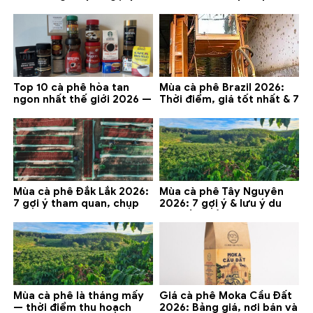
lưu ý 2026
thử ở Buôn Ma Thuột, Đà
Lạt
Top 10 cà phê hòa tan
Mùa cà phê Brazil 2026:
ngon nhất thế giới 2026 —
Thời điểm, giá tốt nhất & 7
gợi ý đáng mua
lưu ý
Mùa cà phê Đắk Lắk 2026:
Mùa cà phê Tây Nguyên
7 gợi ý tham quan, chụp
2026: 7 gợi ý & lưu ý du
ảnh và lưu ý
lịch tốt nhất
Mùa cà phê là tháng mấy
Giá cà phê Moka Cầu Đất
— thời điểm thu hoạch
2026: Bảng giá, nơi bán và