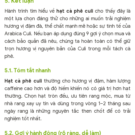
5. Kết luận
Hành trình tìm hiểu về
hạt cà phê culi
cho thấy đây là
một lựa chọn đáng thử cho những ai muốn trải nghiệm
hương vị đậm đà, thể chất mạnh mẽ hoặc sự tinh tế của
Arabica Culi. Nếu bạn áp dụng đúng 9 gợi ý chọn mua và
cách bảo quản đã nêu, chúng ta hoàn toàn có thể giữ
trọn hương vị nguyên bản của Culi trong mỗi tách cà
phê.
5.1. Tóm tắt nhanh
Hạt cà phê culi
thường cho hương vị đậm, hàm lượng
caffeine cao hơn và độ hiếm khiến nó có giá trị hơn hạt
thường. Chọn hạt tròn đều, ưu tiên rang mộc, mua từ
nhà rang xay uy tín và dùng trong vòng 1–2 tháng sau
ngày rang là những nguyên tắc then chốt để có trải
nghiệm tốt nhất.
5.2. Gợi ý hành động (rõ ràng, dễ làm)