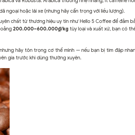
rabica và Robusta. Arabica thường nhẹ nhàng, ít caffeine h
 dã ngoại hoặc lái xe (nhưng hãy cẩn trọng với liều lượng).
yên chất từ thương hiệu uy tín như Hello 5 Coffee để đảm b
khoảng
200.000–600.000₫/kg
tùy loại và xuất xứ, bạn có th
 nhưng hãy tôn trọng cơ thể mình — nếu bạn bị tim đập nha
yên gia trước khi dùng thường xuyên.