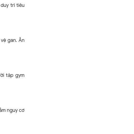
uy trì tiêu
 vệ gan. Ăn
ười tập gym
iảm nguy cơ