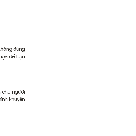
n không đúng
 họa để bạn
n cho người
mình khuyến