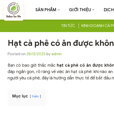
Chuyển
đến
SẢN PHẨM
GIỚI THIỆU
DỊCH
nội
dung
TIN TỨC
KINH DOANH CÀ P
Hạt cà phê có ăn được không?
Posted on
28/12/2025
by
admin
Bạn có bao giờ thắc mắc
hạt cà phê có ăn được khô
đáp ngắn gọn, rõ ràng về việc ăn hạt cà phê: khi nào an 
người yêu cà phê, đây là hướng dẫn thực tế để bắt đầu 
Mục lục
hiện