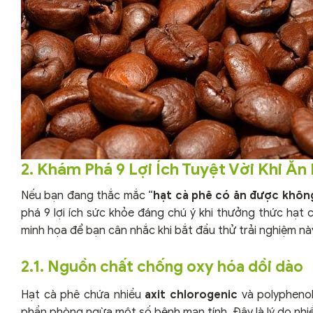
2. Khám Phá 9 Lợi Ích Tuyệt Vời Khi Ăn
Nếu bạn đang thắc mắc “
hạt cà phê có ăn được khôn
phá 9 lợi ích sức khỏe đáng chú ý khi thưởng thức hạt 
minh họa để bạn cân nhắc khi bắt đầu thử trải nghiệm nà
2.1. Nguồn chất chống oxy hóa dồi dào
Hạt cà phê chứa nhiều
axit chlorogenic
và polyphenol
phần phòng ngừa một số bệnh mạn tính. Đây là lý do nhiề