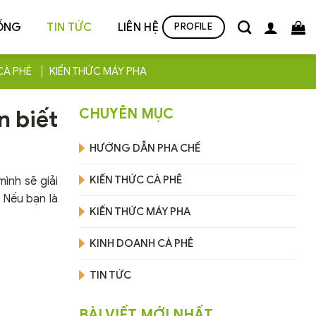
ỐNG
TIN TỨC
LIÊN HỆ
PROFILE
CÀ PHÊ
KIẾN THỨC MÁY PHA
n biết
CHUYÊN MỤC
HƯỚNG DẪN PHA CHẾ
KIẾN THỨC CÀ PHÊ
ình sẽ giải
. Nếu bạn là
KIẾN THỨC MÁY PHA
KINH DOANH CÀ PHÊ
TIN TỨC
BÀI VIẾT MỚI NHẤT