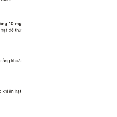
oảng 10 mg
 hạt để thử
 sảng khoái
 khi ăn hạt