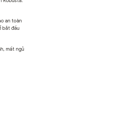
ơn Robusta.
ảo an toàn
ể bắt đầu
nh, mất ngủ