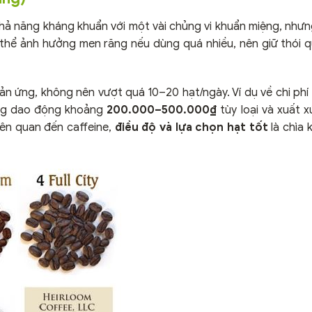
hả năng kháng khuẩn với một vài chủng vi khuẩn miệng, như
 thể ảnh hưởng men răng nếu dùng quá nhiều, nên giữ thói q
hản ứng, không nên vượt quá 10–20 hạt/ngày. Ví dụ về chi phí
g dao động khoảng
200.000–500.000₫
tùy loại và xuất x
iên quan đến caffeine,
điều độ và lựa chọn hạt tốt
là chìa 