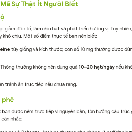
Mã Sự Thật Ít Người Biết
độ
úp giảm độc tố, làm chín hạt và phát triển hương vị. Tuy nhiê
y khó chịu. Một số điểm thực tế bạn nên biết:
feine
tùy giống và kích thước; con số 10 mg thường được dù
. Thông thường không nên dùng quá
10–20 hạt/ngày
nếu kh
ên tránh ăn trực tiếp nếu chưa rang.
à phê
g: bạn được nếm trực tiếp vị nguyên bản, tận hưởng cấu trúc 
ể cân nhắc: