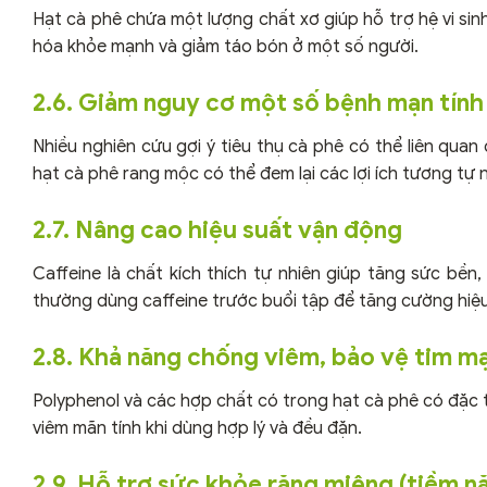
Hạt cà phê chứa một lượng chất xơ giúp hỗ trợ hệ vi sin
hóa khỏe mạnh và giảm táo bón ở một số người.
2.6. Giảm nguy cơ một số bệnh mạn tính
Nhiều nghiên cứu gợi ý tiêu thụ cà phê có thể liên qua
hạt cà phê rang mộc có thể đem lại các lợi ích tương tự
2.7. Nâng cao hiệu suất vận động
Caffeine là chất kích thích tự nhiên giúp tăng sức bền
thường dùng caffeine trước buổi tập để tăng cường hiệu
2.8. Khả năng chống viêm, bảo vệ tim m
Polyphenol và các hợp chất có trong hạt cà phê có đặc 
viêm mãn tính khi dùng hợp lý và đều đặn.
2.9. Hỗ trợ sức khỏe răng miệng (tiềm n