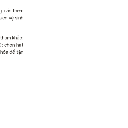
ng cần thêm
uen vệ sinh
 tham khảo:
ứ; chọn hạt
khóa để tận