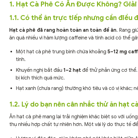
1. Hạt Cà Phê Có Ăn Được Không? Giải 
1.1. Có thể ăn trực tiếp nhưng cần điều 
Hạt cà phê đã rang hoàn toàn an toàn để ăn
. Rang gi
ăn quá nhiều vì hàm lượng caffeine và tính acid có thể gâ
Một hạt cà phê trung bình chứa khoảng
5–12 mg caf
tính.
Khuyến nghị bắt đầu
1–2 hạt
để thử phản ứng cơ thể
bị kích thích quá mức.
Hạt xanh (chưa rang) thường khó tiêu và có vị khác; n
1.2. Lý do bạn nên cân nhắc thử ăn hạt c
Ăn hạt cà phê mang lại trải nghiệm khác biệt so với uốn
thụ nhiều hợp chất tự nhiên hơn. Một vài lý do thực tế đ