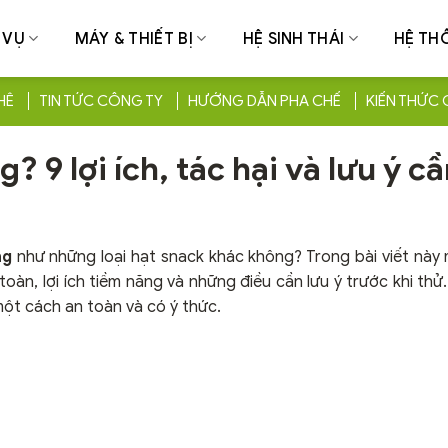
 VỤ
MÁY & THIẾT BỊ
HỆ SINH THÁI
HỆ TH
HÊ
TIN TỨC CÔNG TY
HƯỚNG DẪN PHA CHẾ
KIẾN THỨC 
 9 lợi ích, tác hại và lưu ý cầ
ng
như những loại hạt snack khác không? Trong bài viết này m
toàn, lợi ích tiềm năng và những điều cần lưu ý trước khi thử
một cách an toàn và có ý thức.