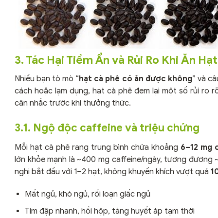
3. Tác Hại Tiềm Ẩn và Rủi Ro Khi Ăn Hạ
Nhiều bạn tò mò “
hạt cà phê có ăn được không
” và câ
cách hoặc lạm dụng, hạt cà phê đem lại một số rủi ro rõ
cân nhắc trước khi thưởng thức.
3.1. Ngộ độc caffeine và triệu chứng
Mỗi hạt cà phê rang trung bình chứa khoảng
6–12 mg c
lớn khỏe mạnh là ~400 mg caffeine/ngày, tương đương ~
nghị bắt đầu với 1–2 hạt, không khuyến khích vượt quá
1
Mất ngủ, khó ngủ, rối loạn giấc ngủ
Tim đập nhanh, hồi hộp, tăng huyết áp tạm thời