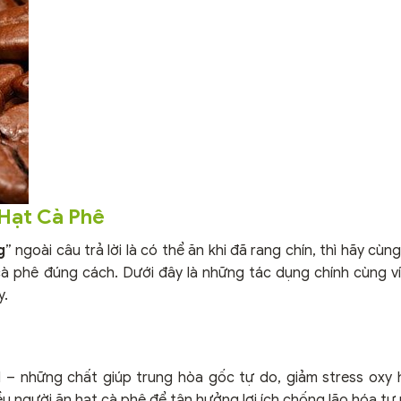
 Hạt Cà Phê
g
” ngoài câu trả lời là có thể ăn khi đã rang chín, thì hãy cù
cà phê đúng cách. Dưới đây là những tác dụng chính cùng ví 
y.
 – những chất giúp trung hòa gốc tự do, giảm stress oxy
u người ăn hạt cà phê để tận hưởng lợi ích chống lão hóa tự 