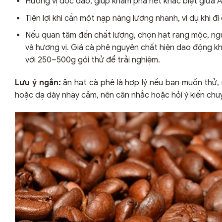
Hương vị độc đáo, giúp khám phá nét khác biệt giữa A
Tiện lợi khi cần một nạp năng lượng nhanh, ví dụ khi đi
Nếu quan tâm đến chất lượng, chọn hạt rang mộc, ngu
và hương vị. Giá cà phê nguyên chất hiện dao động 
với 250–500g gói thử để trải nghiệm.
Lưu ý ngắn:
ăn hạt cà phê là hợp lý nếu bạn muốn thử,
hoặc dạ dày nhạy cảm, nên cân nhắc hoặc hỏi ý kiến chu