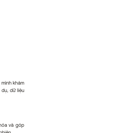
ng mình khám
dụ, dữ liệu
 hóa và góp
nhiên.