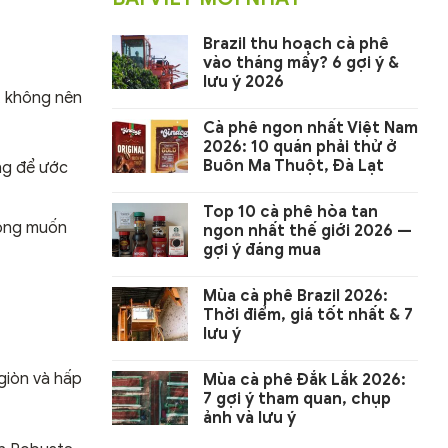
Brazil thu hoạch cà phê
vào tháng mấy? 6 gợi ý &
lưu ý 2026
n, không nên
Cà phê ngon nhất Việt Nam
2026: 10 quán phải thử ở
Buôn Ma Thuột, Đà Lạt
ng để ước
Top 10 cà phê hòa tan
ông muốn
ngon nhất thế giới 2026 —
gợi ý đáng mua
Mùa cà phê Brazil 2026:
Thời điểm, giá tốt nhất & 7
lưu ý
giòn và hấp
Mùa cà phê Đắk Lắk 2026:
7 gợi ý tham quan, chụp
ảnh và lưu ý