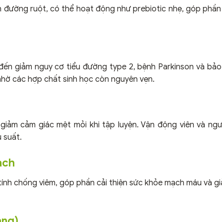
h đường ruột, có thể hoạt động như prebiotic nhẹ, góp phần d
n đến giảm nguy cơ tiểu đường type 2, bệnh Parkinson và bảo
 nhờ các hợp chất sinh học còn nguyên vẹn.
, giảm cảm giác mệt mỏi khi tập luyện. Vận động viên và ng
 suất.
ạch
tính chống viêm, góp phần cải thiện sức khỏe mạch máu và g
ăng)