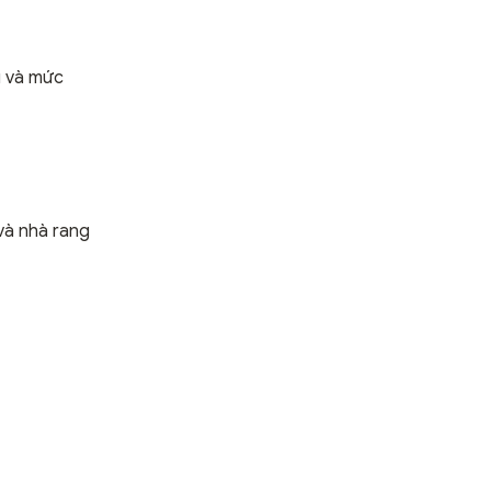
u và mức
và nhà rang