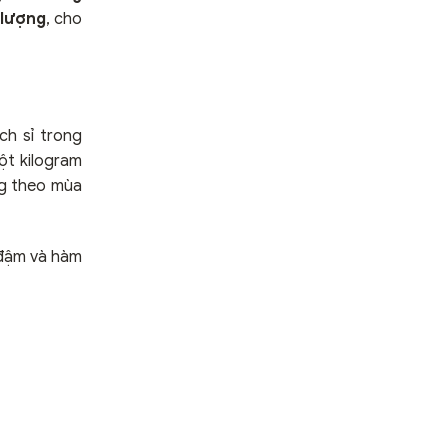
 lượng
, cho
ch sỉ trong
ột kilogram
ng theo mùa
 đậm và hàm