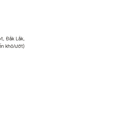
t, Đắk Lắk,
ến khô/ướt)