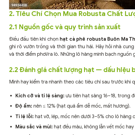
2. Tiêu Chí Chọn Mua Robusta Chất L
2.1 Nguồn gốc và quy trình sản xuất
Điều đầu tiên khi chọn
hạt cà phê robusta Buôn Ma T
ghi rõ vườn trồng và thời gian thu hái. Hãy hỏi nhà cun
và thời điểm phơi/ra lò. Những lô hàng minh bạch nguồn 
2.2 Đánh giá chất lượng hạt — dấu hiệu 
Mình hay kiểm tra nhanh theo các tiêu chí sau trước khi 
Kích cỡ và tỉ lệ sàng:
ưu tiên hạt sàng 16–18, trong đó
Độ ẩm:
nên ≤ 12% (hạt quá ẩm dễ mốc, mất hương).
Tỉ lệ lỗi:
hạt vỡ, lép, mốc nên dưới 3–5% cho lô hàng c
Màu sắc và mùi:
hạt đều màu, không lẫn vết mốc hay 