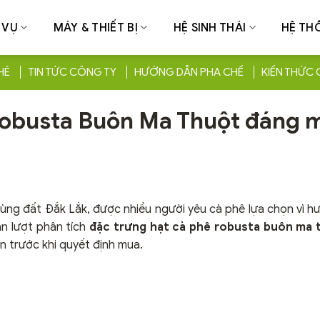
 VỤ
MÁY & THIẾT BỊ
HỆ SINH THÁI
HỆ TH
HÊ
TIN TỨC CÔNG TY
HƯỚNG DẪN PHA CHẾ
KIẾN THỨC 
 robusta Buôn Ma Thuột đáng 
ùng đất Đắk Lắk, được nhiều người yêu cà phê lựa chọn vì h
ần lượt phân tích
đặc trưng hạt cà phê robusta buôn ma 
n trước khi quyết định mua.