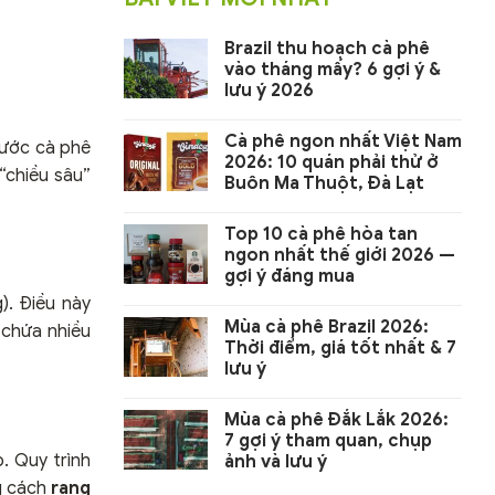
Brazil thu hoạch cà phê
vào tháng mấy? 6 gợi ý &
lưu ý 2026
Cà phê ngon nhất Việt Nam
nước cà phê
2026: 10 quán phải thử ở
“chiều sâu”
Buôn Ma Thuột, Đà Lạt
Top 10 cà phê hòa tan
ngon nhất thế giới 2026 —
gợi ý đáng mua
). Điều này
Mùa cà phê Brazil 2026:
 chứa nhiều
Thời điểm, giá tốt nhất & 7
lưu ý
Mùa cà phê Đắk Lắk 2026:
7 gợi ý tham quan, chụp
p. Quy trình
ảnh và lưu ý
g cách
rang