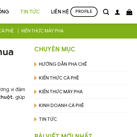
ỐNG
TIN TỨC
LIÊN HỆ
PROFILE
CÀ PHÊ
KIẾN THỨC MÁY PHA
mua
CHUYÊN MỤC
HƯỚNG DẪN PHA CHẾ
KIẾN THỨC CÀ PHÊ
ương vị đậm
KIẾN THỨC MÁY PHA
thuột
, giúp
KINH DOANH CÀ PHÊ
TIN TỨC
BÀI VIẾT MỚI NHẤT