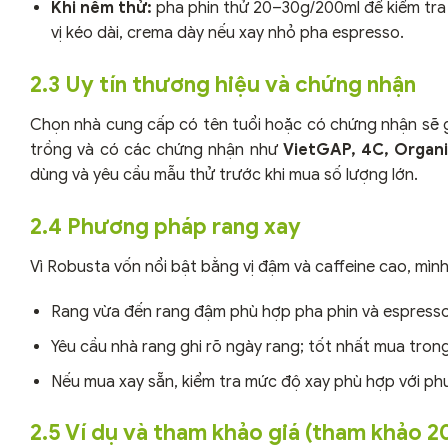
Khi nếm thử:
pha phin thử 20–30g/200ml để kiểm tra
vị kéo dài, crema dày nếu xay nhỏ pha espresso.
2.3 Uy tín thương hiệu và chứng nhận
Chọn nhà cung cấp có tên tuổi hoặc có chứng nhận sẽ gi
trồng và có các chứng nhận như
VietGAP, 4C, Organ
dùng và yêu cầu mẫu thử trước khi mua số lượng lớn.
2.4 Phương pháp rang xay
Vì Robusta vốn nổi bật bằng vị đậm và caffeine cao, mì
Rang vừa đến rang đậm phù hợp pha phin và espresso
Yêu cầu nhà rang ghi rõ ngày rang; tốt nhất mua tro
Nếu mua xay sẵn, kiểm tra mức độ xay phù hợp với phư
2.5 Ví dụ và tham khảo giá (tham khảo 2