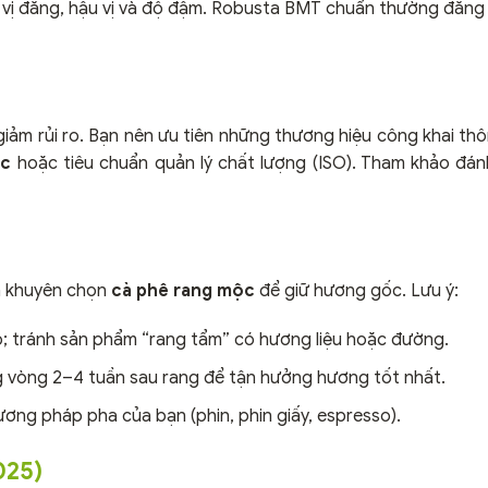
 vị đắng, hậu vị và độ đậm. Robusta BMT chuẩn thường đắng
ảm rủi ro. Bạn nên ưu tiên những thương hiệu công khai thô
ic
hoặc tiêu chuẩn quản lý chất lượng (ISO). Tham khảo đán
nh khuyên chọn
cà phê rang mộc
để giữ hương gốc. Lưu ý:
; tránh sản phẩm “rang tẩm” có hương liệu hoặc đường.
ng vòng 2–4 tuần sau rang để tận hưởng hương tốt nhất.
ơng pháp pha của bạn (phin, phin giấy, espresso).
025)