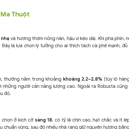
 Ma Thuột
 nhẹ
và hương thơm nồng nàn, hậu vị kéo dài. Khi pha phin, 
ây là lựa chọn lý tưởng cho ai thích tách cà phê mạnh, đủ 
ơn, thường nằm trong khoảng
khoảng 2.2–2.8%
(tùy lô hàng
ới những người cần năng lượng cao. Ngoài ra Robusta cũng
u độ.
 chọn ở kích cỡ
sàng 18
, có tỷ lệ chín cao, hạt chắc và ít lé
êu chuẩn vùng, sau đó nhiều nhà rang giữ nguyên hương bằn