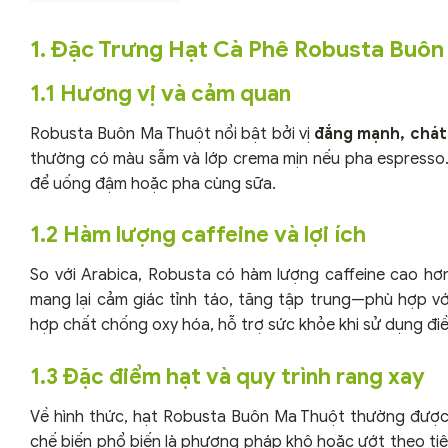
1. Đặc Trưng Hạt Cà Phê Robusta Buôn
1.1 Hương vị và cảm quan
Robusta Buôn Ma Thuột nổi bật bởi vị
đắng mạnh, chát
thường có màu sẫm và lớp crema mịn nếu pha espresso. Đ
để uống đậm hoặc pha cùng sữa.
1.2 Hàm lượng caffeine và lợi ích
So với Arabica, Robusta có hàm lượng caffeine cao h
mang lại cảm giác tỉnh táo, tăng tập trung—phù hợp v
hợp chất chống oxy hóa, hỗ trợ sức khỏe khi sử dụng điề
1.3 Đặc điểm hạt và quy trình rang xay
Về hình thức, hạt Robusta Buôn Ma Thuột thường được
chế biến phổ biến là phương pháp khô hoặc ướt theo ti