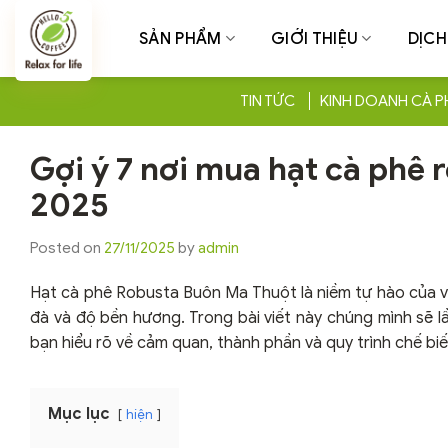
Chuyển
đến
SẢN PHẨM
GIỚI THIỆU
DỊCH
nội
dung
TIN TỨC
KINH DOANH CÀ P
Gợi ý 7 nơi mua hạt cà phê
2025
Posted on
27/11/2025
by
admin
Hạt cà phê Robusta Buôn Ma Thuột là niềm tự hào của v
đà và độ bền hương. Trong bài viết này chúng mình sẽ l
bạn hiểu rõ về cảm quan, thành phần và quy trình chế biế
Mục lục
hiện