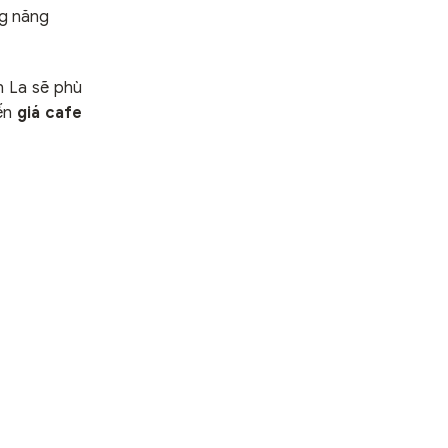
ng năng
n La sẽ phù
đến
giá cafe