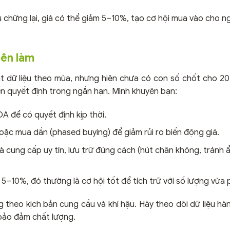
chững lại, giá có thể giảm 5–10%, tạo cơ hội mua vào cho ng
nên làm
 dữ liệu theo mùa, nhưng hiện chưa có con số chốt cho 2
iến quyết định trong ngắn hạn. Mình khuyên bạn:
A để có quyết định kịp thời.
ặc mua dần (phased buying) để giảm rủi ro biến động giá.
à cung cấp uy tín, lưu trữ đúng cách (hút chân không, tránh 
5–10%, đó thường là cơ hội tốt để tích trữ với số lượng vừa p
 theo kịch bản cung cầu và khí hậu. Hãy theo dõi dữ liệu hà
 bảo đảm chất lượng.