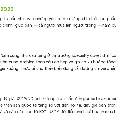
 2025
 ta cần nhìn vào những yếu tố nền tảng chi phối cung cầu 
ố chính, giúp bạn — cả người mua lẫn người trồng — nắm 
 Nam cùng nhu cầu tăng ở thị trường specialty quyết định cu
nguồn cung Arabica toàn cầu co hẹp và giá có xu hướng tăng.
giá xuống. Thực tế cho thấy biến động sản lượng chỉ vài phầ
động tỷ giá USD/VND ảnh hưởng trực tiếp đến
giá cafe arabic
 trên sàn quốc tế tăng so với tiền nội tệ, đẩy giá bán tron
iá và các báo cáo từ ICO, USDA để điều chỉnh kế hoạch mua 