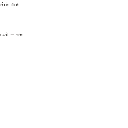
để ổn định
 xuất — nên