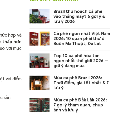
Brazil thu hoạch cà phê
vào tháng mấy? 6 gợi ý &
lưu ý 2026
Cà phê ngon nhất Việt Nam
phức hợp và
2026: 10 quán phải thử ở
e thấp hơn
Buôn Ma Thuột, Đà Lạt
 so với mực
Top 10 cà phê hòa tan
ngon nhất thế giới 2026 —
gợi ý đáng mua
Mùa cà phê Brazil 2026:
ột vài điểm
Thời điểm, giá tốt nhất & 7
lưu ý
ác sản
Mùa cà phê Đắk Lắk 2026:
7 gợi ý tham quan, chụp
ảnh và lưu ý