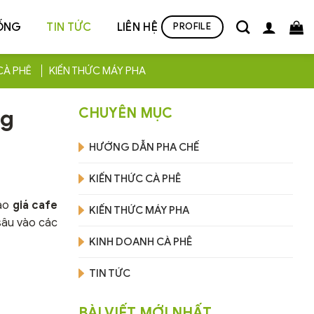
ỐNG
TIN TỨC
LIÊN HỆ
PROFILE
CÀ PHÊ
KIẾN THỨC MÁY PHA
ng
CHUYÊN MỤC
HƯỚNG DẪN PHA CHẾ
KIẾN THỨC CÀ PHÊ
sao
giá cafe
KIẾN THỨC MÁY PHA
 sâu vào các
KINH DOANH CÀ PHÊ
TIN TỨC
BÀI VIẾT MỚI NHẤT