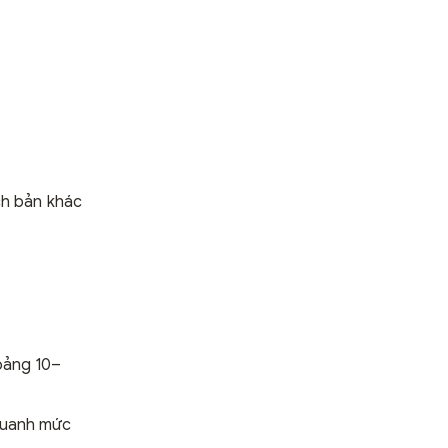
ch bản khác
hoảng 10–
 quanh mức