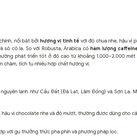
chính, nổi bật bởi
hương vị tinh tế
với độ chua nhẹ, hậu vị 
 sô cô la. So với Robusta, Arabica có
hàm lượng caffein
 thường phát triển tốt ở độ cao từ khoảng 1.000–2.000 mét
ín chậm, tích tụ nhiều hợp chất hương vị.
o nguyên lạnh như Cầu Đất (Đà Lạt, Lâm Đồng) và Sơn La. M
oa, hậu vị chocolate nhẹ và độ mượt, thường được dùng cho c
ù hợp với gu thưởng thức pha phin và phương pháp lọc.