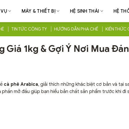
 VỤ
MÁY & THIẾT BỊ
HỆ SINH THÁI
HỆ TH
HÊ
TIN TỨC CÔNG TY
HƯỚNG DẪN PHA CHẾ
KIẾN THỨC 
g Giá 1kg & Gợi Ý Nơi Mua Đá
về
cà phê Arabica
, giải thích những khác biệt cơ bản và tại 
 là phần mở đầu giúp bạn hiểu bản chất sản phẩm trước khi đi