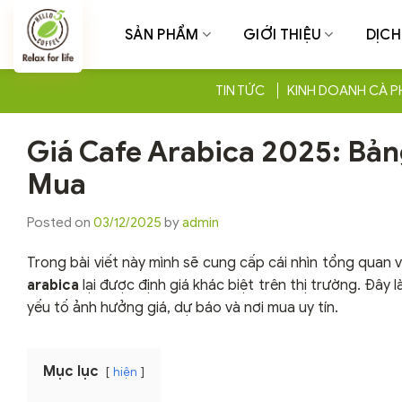
Chuyển
đến
SẢN PHẨM
GIỚI THIỆU
DỊCH
nội
dung
TIN TỨC
KINH DOANH CÀ P
Giá Cafe Arabica 2025: Bản
Mua
Posted on
03/12/2025
by
admin
Trong bài viết này mình sẽ cung cấp cái nhìn tổng quan 
arabica
lại được định giá khác biệt trên thị trường. Đây
yếu tố ảnh hưởng giá, dự báo và nơi mua uy tín.
Mục lục
hiện