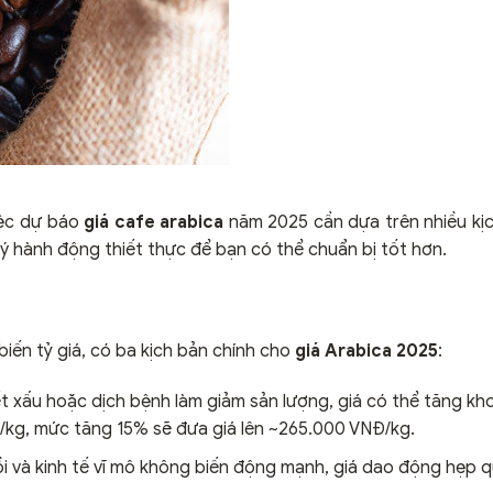
việc dự báo
giá cafe arabica
năm 2025 cần dựa trên nhiều kị
 ý hành động thiết thực để bạn có thể chuẩn bị tốt hơn.
biến tỷ giá, có ba kịch bản chính cho
giá Arabica 2025
:
ết xấu hoặc dịch bệnh làm giảm sản lượng, giá có thể tăng k
NĐ/kg, mức tăng 15% sẽ đưa giá lên ~265.000 VNĐ/kg.
ồi và kinh tế vĩ mô không biến động mạnh, giá dao động hẹp