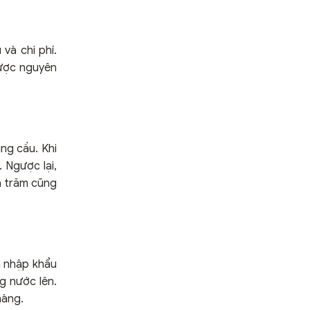
và chi phí.
được nguyên
ng cầu. Khi
 Ngược lại,
n trăm cũng
a
nhập khẩu
g nước lên.
hàng.