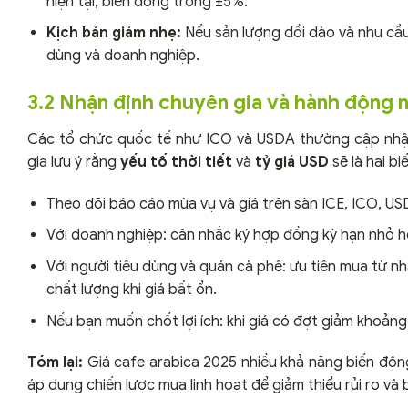
hiện tại, biến động trong ±5%.
Kịch bản giảm nhẹ:
Nếu sản lượng dồi dào và nhu cầu 
dùng và doanh nghiệp.
3.2 Nhận định chuyên gia và hành động 
Các tổ chức quốc tế như ICO và USDA thường cập nhật
gia lưu ý rằng
yếu tố thời tiết
và
tỷ giá USD
sẽ là hai b
Theo dõi báo cáo mùa vụ và giá trên sàn ICE, ICO, USD
Với doanh nghiệp: cân nhắc ký hợp đồng kỳ hạn nhỏ ho
Với người tiêu dùng và quán cà phê: ưu tiên mua từ nh
chất lượng khi giá bất ổn.
Nếu bạn muốn chốt lợi ích: khi giá có đợt giảm khoảng 
Tóm lại:
Giá cafe arabica 2025 nhiều khả năng biến động
áp dụng chiến lược mua linh hoạt để giảm thiểu rủi ro và