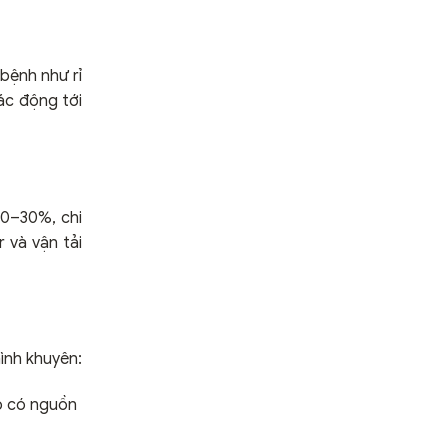
bệnh như rỉ
ác động tới
 20–30%, chi
 và vận tải
ình khuyên:
ấp có nguồn