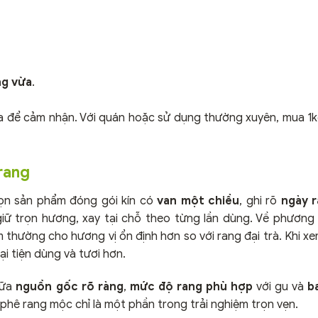
ng vừa
.
a để cảm nhận. Với quán hoặc sử dụng thường xuyên, mua 1k
rang
ọn sản phẩm đóng gói kín có
van một chiều
, ghi rõ
ngày 
iữ trọn hương, xay tại chỗ theo từng lần dùng. Về phương
thường cho hương vị ổn định hơn so với rang đại trà. Khi xem
i tiện dùng và tươi hơn.
iữa
nguồn gốc rõ ràng
,
mức độ rang phù hợp
với gu và
b
 phê rang mộc chỉ là một phần trong trải nghiệm trọn vẹn.