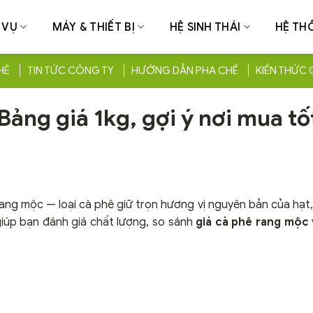
 VỤ
MÁY & THIẾT BỊ
HỆ SINH THÁI
HỆ TH
HÊ
TIN TỨC CÔNG TY
HƯỚNG DẪN PHA CHẾ
KIẾN THỨC 
ảng giá 1kg, gợi ý nơi mua tố
 rang mộc — loại cà phê giữ trọn hương vị nguyên bản của hạt
giúp bạn đánh giá chất lượng, so sánh
giá cà phê rang mộc