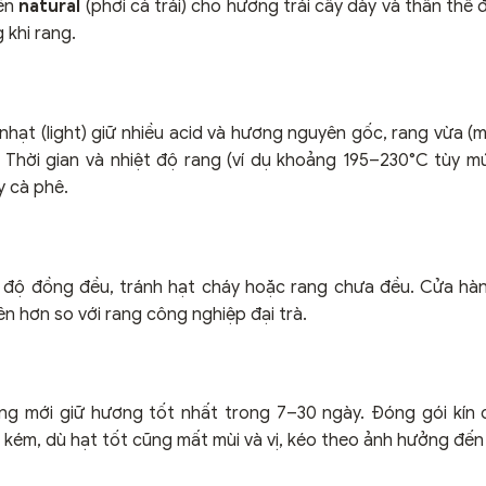
iến
natural
(phơi cả trái) cho hương trái cây dày và thân thể 
 khi rang.
 nhạt (light) giữ nhiều acid và hương nguyên gốc, rang vừa (
. Thời gian và nhiệt độ rang (ví dụ khoảng 195–230°C tùy m
y cà phê.
t độ đồng đều, tránh hạt cháy hoặc rang chưa đều. Cửa hà
 hơn so với rang công nghiệp đại trà.
ng mới giữ hương tốt nhất trong 7–30 ngày. Đóng gói kín
 kém, dù hạt tốt cũng mất mùi và vị, kéo theo ảnh hưởng đế