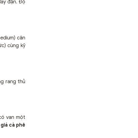
đầy đặn. Độ
medium) cân
ức) cùng kỹ
ng rang thủ
 có van một
n
giá cà phê