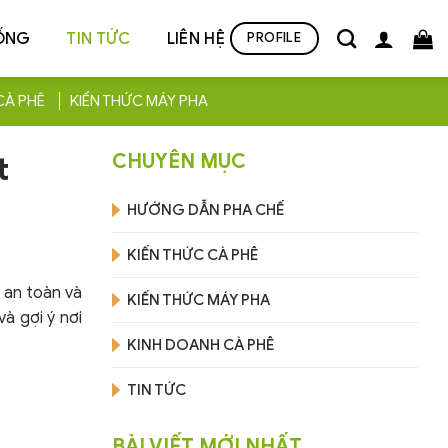
ỐNG
TIN TỨC
LIÊN HỆ
PROFILE
CÀ PHÊ
KIẾN THỨC MÁY PHA
t
CHUYÊN MỤC
HƯỚNG DẪN PHA CHẾ
KIẾN THỨC CÀ PHÊ
, an toàn và
KIẾN THỨC MÁY PHA
và gợi ý nơi
KINH DOANH CÀ PHÊ
TIN TỨC
BÀI VIẾT MỚI NHẤT