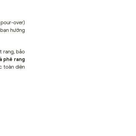
 pour-over)
à bạn hướng
t rang, bảo
cà phê rang
c toàn diện