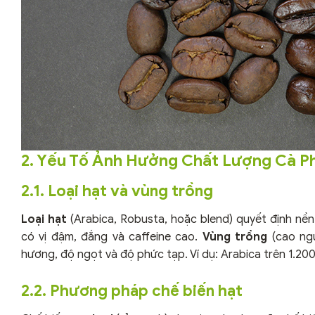
2. Yếu Tố Ảnh Hưởng Chất Lượng Cà P
2.1. Loại hạt và vùng trồng
Loại hạt
(Arabica, Robusta, hoặc blend) quyết định nề
có vị đậm, đắng và caffeine cao.
Vùng trồng
(cao ngu
hương, độ ngọt và độ phức tạp. Ví dụ: Arabica trên 1.20
2.2. Phương pháp chế biến hạt