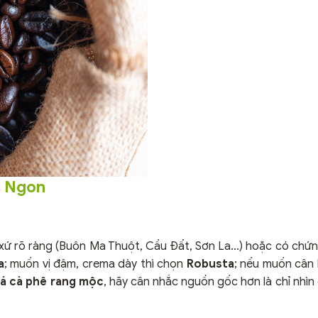
c Ngon
 xứ rõ ràng (Buôn Ma Thuột, Cầu Đất, Sơn La…) hoặc có chứ
a
; muốn vị đậm, crema dày thì chọn
Robusta
; nếu muốn cân
iá cà phê rang mộc
, hãy cân nhắc nguồn gốc hơn là chỉ nhìn