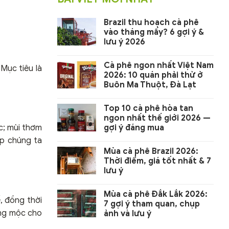
Brazil thu hoạch cà phê
vào tháng mấy? 6 gợi ý &
lưu ý 2026
Cà phê ngon nhất Việt Nam
Mục tiêu là
2026: 10 quán phải thử ở
Buôn Ma Thuột, Đà Lạt
Top 10 cà phê hòa tan
ngon nhất thế giới 2026 —
gợi ý đáng mua
c; mùi thơm
úp chúng ta
Mùa cà phê Brazil 2026:
Thời điểm, giá tốt nhất & 7
lưu ý
Mùa cà phê Đắk Lắk 2026:
, đồng thời
7 gợi ý tham quan, chụp
ang mộc cho
ảnh và lưu ý