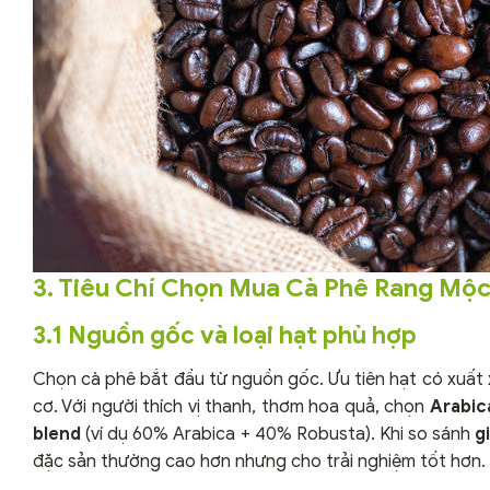
3. Tiêu Chí Chọn Mua Cà Phê Rang Mộ
3.1 Nguồn gốc và loại hạt phù hợp
Chọn cà phê bắt đầu từ nguồn gốc. Ưu tiên hạt có xuất
cơ. Với người thích vị thanh, thơm hoa quả, chọn
Arabic
blend
(ví dụ 60% Arabica + 40% Robusta). Khi so sánh
g
đặc sản thường cao hơn nhưng cho trải nghiệm tốt hơn.