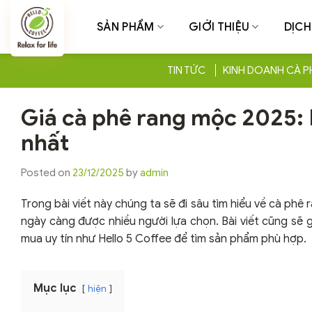
Chuyển
đến
SẢN PHẨM
GIỚI THIỆU
DỊCH
nội
dung
TIN TỨC
KINH DOANH CÀ P
Giá cà phê rang mộc 2025: B
nhất
Posted on
23/12/2025
by
admin
Trong bài viết này chúng ta sẽ đi sâu tìm hiểu về cà phê
ngày càng được nhiều người lựa chọn. Bài viết cũng sẽ 
mua uy tín như Hello 5 Coffee để tìm sản phẩm phù hợp.
Mục lục
hiện