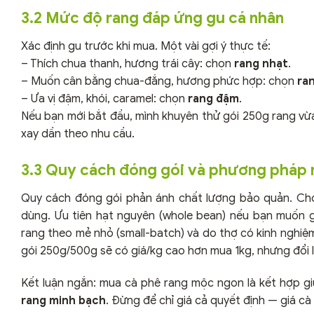
3.2 Mức độ rang đáp ứng gu cá nhân
Xác định gu trước khi mua. Một vài gợi ý thực tế:
– Thích chua thanh, hương trái cây: chọn
rang nhạt
.
– Muốn cân bằng chua-đắng, hương phức hợp: chọn
ra
– Ưa vị đậm, khói, caramel: chọn
rang đậm
.
Nếu bạn mới bắt đầu, mình khuyên thử gói 250g rang vừ
xay dần theo nhu cầu.
3.3 Quy cách đóng gói và phương pháp 
Quy cách đóng gói phản ánh chất lượng bảo quản. Ch
dùng. Ưu tiên hạt nguyên (whole bean) nếu bạn muốn g
rang theo mẻ nhỏ (small-batch) và do thợ có kinh nghiệm 
gói 250g/500g sẽ có giá/kg cao hơn mua 1kg, nhưng đổi lạ
Kết luận ngắn: mua cà phê rang mộc ngon là kết hợp g
rang minh bạch
. Đừng để chỉ giá cả quyết định — giá cà