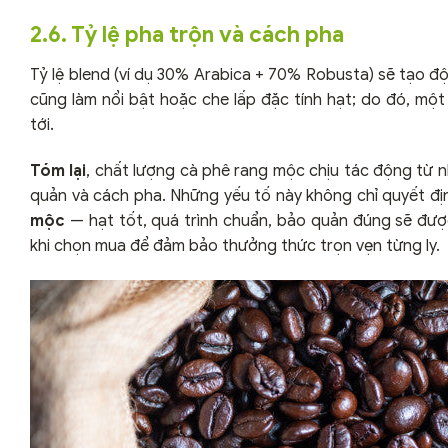
2.6. Tỷ lệ pha trộn và cách pha
Tỷ lệ blend (ví dụ 30% Arabica + 70% Robusta) sẽ tạo đ
cũng làm nổi bật hoặc che lấp đặc tính hạt; do đó, 
tới.
Tóm lại
, chất lượng cà phê rang mộc chịu tác động từ nh
quản và cách pha. Những yếu tố này không chỉ quyết đị
mộc
— hạt tốt, quá trình chuẩn, bảo quản đúng sẽ được
khi chọn mua để đảm bảo thưởng thức trọn vẹn từng ly.