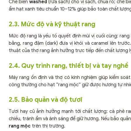
Chế biến
washed
(rửa sạch) cho vị sạch, chua rõ; chế b
ẩm hạt xanh tiêu chuẩn 10–12% giúp bảo toàn chất lượng
2.3. Mức độ và kỹ thuật rang
Mức độ rang là yếu tố quyết định mùi vị cuối cùng: rang
bằng, rang đậm (dark) đưa vị khói và caramel lên trước
thuật của thợ rang ảnh hưởng trực tiếp đến chất lượng l
2.4. Quy trình rang, thiết bị và tay nghề
Máy rang ổn định và thợ có kinh nghiệm giúp kiểm soá
công thường cho hạt “rang mộc” giữ được hương tự nhiên
2.5. Bảo quản và độ tươi
Tươi hay cũ ảnh hưởng mạnh tới chất lượng: cà phê ra
chiều, tránh ẩm và ánh sáng để giữ hương. Nếu bảo quản
rang mộc
trên thị trường.