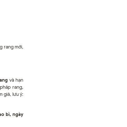
g rang mới,
rang
và hạn
 pháp rang,
 giá, lưu ý:
ao bì, ngày