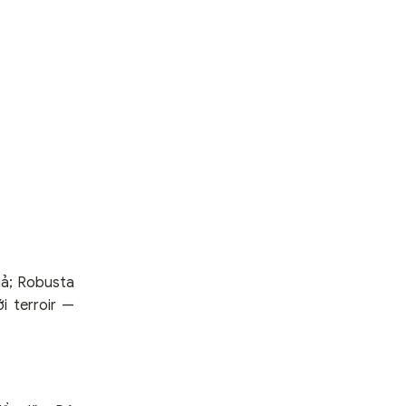
uả; Robusta
 terroir —