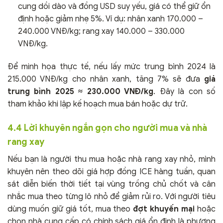
cung dồi dào và đồng USD suy yếu, giá có thể giữ ổn
định hoặc giảm nhẹ 5%. Ví dụ: nhân xanh 170.000 –
240.000 VNĐ/kg; rang xay 140.000 – 330.000
VNĐ/kg.
Để minh họa thực tế, nếu lấy mức trung bình 2024 là
215.000 VNĐ/kg cho nhân xanh, tăng 7% sẽ đưa
giá
trung bình 2025 ≈ 230.000 VNĐ/kg
. Đây là con số
tham khảo khi lập kế hoạch mua bán hoặc dự trữ.
4.4 Lời khuyên ngắn gọn cho người mua và nhà
rang xay
Nếu bạn là người thu mua hoặc nhà rang xay nhỏ, mình
khuyên nên theo dõi giá hợp đồng ICE hàng tuần, quan
sát diễn biến thời tiết tại vùng trồng chủ chốt và cân
nhắc mua theo từng lô nhỏ để giảm rủi ro. Với người tiêu
dùng muốn giữ giá tốt, mua theo
đợt khuyến mại
hoặc
chọn nhà cung cấp có chính sách giá ổn định là phương