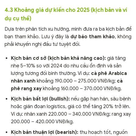
4.3 Khoảng giá dự kiến cho 2025 (kịch bản và ví
dụ cụ thể)
Dựa trên phân tích xu hướng, mình đưa ra ba kịch bản để
bạn tham khảo. Lưu ý đây là
dự báo tham khảo
, không
phải khuyến nghị đầu tư tuyệt đối.
Kịch bản cơ sở (kịch bản khả năng cao):
giá tăng
nhẹ 5–10% so với 2024 do nhu cầu ổn định và sản
lượng tương đối bình thường. Ví dụ:
cà phê Arabica
nhân xanh
khoảng 190.000 – 275.000 VNĐ/kg;
cà
phê rang xay
khoảng 160.000 – 370.000 VNĐ/kg.
Kịch bản bất lợi (bullish):
nếu gặp hạn hán, sâu bệnh
hoặc gián đoạn logistics, giá có thể tăng 20% trở lên.
Ví dụ: nhân xanh 220.000 – 340.000 VNĐ/kg; rang xay
200.000 – 420.000 VNĐ/kg.
Kịch bản thuận lợi (bearish):
thu hoạch tốt, nguồn