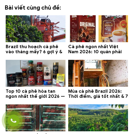
Bài viết cùng chủ đề:
Brazil thu hoạch cà phê
Cà phê ngon nhất Việt
vào tháng mấy? 6 gợi ý &
Nam 2026: 10 quán phải
lưu ý 2026
thử ở Buôn Ma Thuột, Đà
Lạt
Top 10 cà phê hòa tan
Mùa cà phê Brazil 2026:
ngon nhất thế giới 2026 —
Thời điểm, giá tốt nhất & 7
gợi ý đáng mua
lưu ý