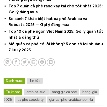
Top 7 quán cà phê rang xay tại chỗ tốt nhất 2025:
Gợi ý đáng mua
So sánh 7 khác biệt hạt cà phê Arabica và
Robusta 2025 — Gợi ý đáng mua
Top 10 cà phê ngon Việt Nam 2025: Gợi ý quán tốt
nhất & đáng thử
Mở quán cà phê có lời không? 5 con số lợi nhuận +
7 lưu ý 2025
Danh mục:
Tin tức
Từ khóa:
arabica-tuoi
bang gia ca phe
bang-gia-
2025
ca phe specialty
gia-ca-phe-arabica-son-la