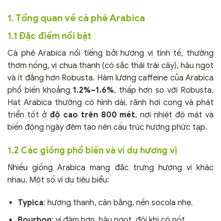
1. Tổng quan về cà phê Arabica
1.1 Đặc điểm nổi bật
Cà phê Arabica nổi tiếng bởi hương vị tinh tế, thường
thơm nồng, vị chua thanh (có sắc thái trái cây), hậu ngọt
và ít đắng hơn Robusta. Hàm lượng caffeine của Arabica
phổ biến khoảng
1.2%–1.6%
, thấp hơn so với Robusta.
Hạt Arabica thường có hình dài, rãnh hơi cong và phát
triển tốt ở
độ cao trên 800 mét
, nơi nhiệt độ mát và
biến động ngày đêm tạo nên cấu trúc hương phức tạp.
1.2 Các giống phổ biến và ví dụ hương vị
Nhiều giống Arabica mang đặc trưng hương vị khác
nhau. Một số ví dụ tiêu biểu:
Typica
: hương thanh, cân bằng, nền socola nhẹ.
Bourbon
: vị đậm hơn, hậu ngọt, đôi khi có nốt