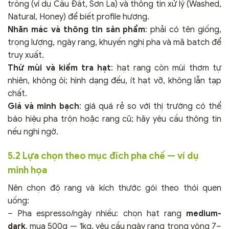
trồng (ví dụ Cầu Đất, Sơn La) và thông tin xử lý (Washed,
Natural, Honey) để biết profile hương.
Nhãn mác và thông tin sản phẩm
: phải có tên giống,
trọng lượng, ngày rang, khuyến nghị pha và mã batch để
truy xuất.
Thử mùi và kiểm tra hạt
: hạt rang còn mùi thơm tự
nhiên, không ôi; hình dạng đều, ít hạt vỡ, không lẫn tạp
chất.
Giá và minh bạch
: giá quá rẻ so với thị trường có thể
báo hiệu pha trộn hoặc rang cũ; hãy yêu cầu thông tin
nếu nghi ngờ.
5.2 Lựa chọn theo mục đích pha chế — ví dụ
minh họa
Nên chọn độ rang và kích thước gói theo thói quen
uống:
– Pha espresso/ngày nhiều: chọn hạt rang
medium-
dark
, mua 500g — 1kg, yêu cầu ngày rang trong vòng 7–