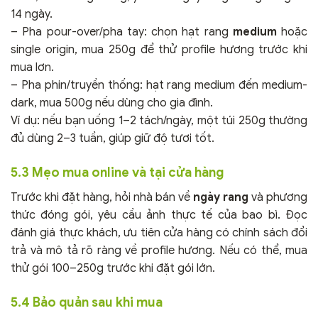
14 ngày.
– Pha pour-over/pha tay: chọn hạt rang
medium
hoặc
single origin, mua 250g để thử profile hương trước khi
mua lơn.
– Pha phin/truyền thống: hạt rang medium đến medium-
dark, mua 500g nếu dùng cho gia đình.
Ví dụ: nếu bạn uống 1–2 tách/ngày, một túi 250g thường
đủ dùng 2–3 tuần, giúp giữ độ tươi tốt.
5.3 Mẹo mua online và tại cửa hàng
Trước khi đặt hàng, hỏi nhà bán về
ngày rang
và phương
thức đóng gói, yêu cầu ảnh thực tế của bao bì. Đọc
đánh giá thực khách, ưu tiên cửa hàng có chính sách đổi
trả và mô tả rõ ràng về profile hương. Nếu có thể, mua
thử gói 100–250g trước khi đặt gói lớn.
5.4 Bảo quản sau khi mua