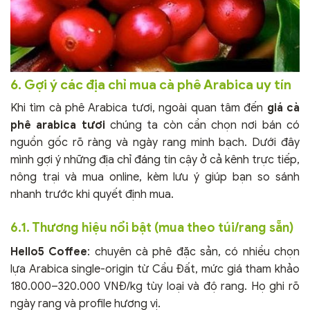
6. Gợi ý các địa chỉ mua cà phê Arabica uy tín
Khi tìm cà phê Arabica tươi, ngoài quan tâm đến
giá cà
phê arabica tươi
chúng ta còn cần chọn nơi bán có
nguồn gốc rõ ràng và ngày rang minh bạch. Dưới đây
mình gợi ý những địa chỉ đáng tin cậy ở cả kênh trực tiếp,
nông trại và mua online, kèm lưu ý giúp bạn so sánh
nhanh trước khi quyết định mua.
6.1. Thương hiệu nổi bật (mua theo túi/rang sẵn)
Hello5 Coffee
: chuyên cà phê đặc sản, có nhiều chọn
lựa Arabica single-origin từ Cầu Đất, mức giá tham khảo
180.000–320.000 VNĐ/kg tùy loại và độ rang. Họ ghi rõ
ngày rang và profile hương vị.