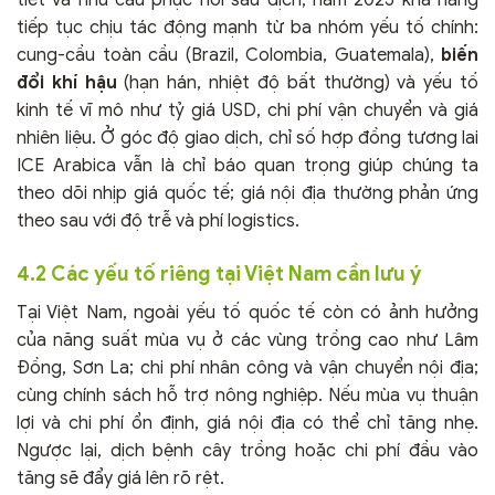
tiết và nhu cầu phục hồi sau dịch, năm 2025 khả năng
tiếp tục chịu tác động mạnh từ ba nhóm yếu tố chính:
cung-cầu toàn cầu (Brazil, Colombia, Guatemala),
biến
đổi khí hậu
(hạn hán, nhiệt độ bất thường) và yếu tố
kinh tế vĩ mô như tỷ giá USD, chi phí vận chuyển và giá
nhiên liệu. Ở góc độ giao dịch, chỉ số hợp đồng tương lai
ICE Arabica vẫn là chỉ báo quan trọng giúp chúng ta
theo dõi nhịp giá quốc tế; giá nội địa thường phản ứng
theo sau với độ trễ và phí logistics.
4.2 Các yếu tố riêng tại Việt Nam cần lưu ý
Tại Việt Nam, ngoài yếu tố quốc tế còn có ảnh hưởng
của năng suất mùa vụ ở các vùng trồng cao như Lâm
Đồng, Sơn La; chi phí nhân công và vận chuyển nội địa;
cùng chính sách hỗ trợ nông nghiệp. Nếu mùa vụ thuận
lợi và chi phí ổn định, giá nội địa có thể chỉ tăng nhẹ.
Ngược lại, dịch bệnh cây trồng hoặc chi phí đầu vào
tăng sẽ đẩy giá lên rõ rệt.