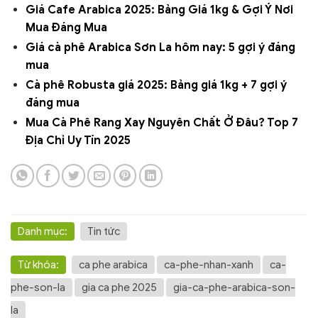
Giá Cafe Arabica 2025: Bảng Giá 1kg & Gợi Ý Nơi
Mua Đáng Mua
Giá cà phê Arabica Sơn La hôm nay: 5 gợi ý đáng
mua
Cà phê Robusta giá 2025: Bảng giá 1kg + 7 gợi ý
đáng mua
Mua Cà Phê Rang Xay Nguyên Chất Ở Đâu? Top 7
Địa Chỉ Uy Tín 2025
Danh mục:
Tin tức
Từ khóa:
ca phe arabica
ca-phe-nhan-xanh
ca-
phe-son-la
gia ca phe 2025
gia-ca-phe-arabica-son-
la