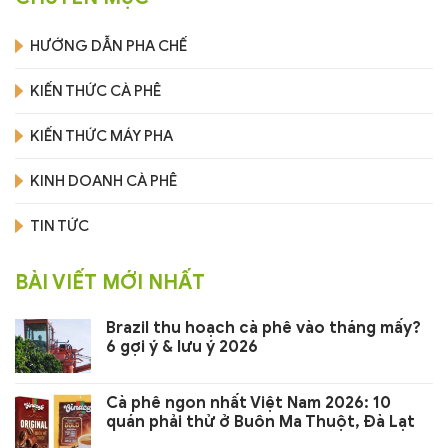
HƯỚNG DẪN PHA CHẾ
KIẾN THỨC CÀ PHÊ
KIẾN THỨC MÁY PHA
KINH DOANH CÀ PHÊ
TIN TỨC
BÀI VIẾT MỚI NHẤT
Brazil thu hoạch cà phê vào tháng mấy?
6 gợi ý & lưu ý 2026
Cà phê ngon nhất Việt Nam 2026: 10
quán phải thử ở Buôn Ma Thuột, Đà Lạt