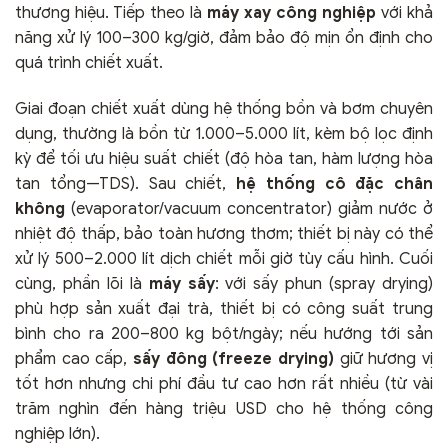
thương hiệu. Tiếp theo là
máy xay công nghiệp
với khả
năng xử lý 100–300 kg/giờ, đảm bảo độ mịn ổn định cho
quá trình chiết xuất.
Giai đoạn chiết xuất dùng hệ thống bồn và bơm chuyên
dụng, thường là bồn từ 1.000–5.000 lít, kèm bộ lọc định
kỳ để tối ưu hiệu suất chiết (độ hòa tan, hàm lượng hòa
tan tổng—TDS). Sau chiết,
hệ thống cô đặc chân
không
(evaporator/vacuum concentrator) giảm nước ở
nhiệt độ thấp, bảo toàn hương thơm; thiết bị này có thể
xử lý 500–2.000 lít dịch chiết mỗi giờ tùy cấu hình. Cuối
cùng, phần lõi là
máy sấy
: với sấy phun (spray drying)
phù hợp sản xuất đại trà, thiết bị có công suất trung
bình cho ra 200–800 kg bột/ngày; nếu hướng tới sản
phẩm cao cấp,
sấy đông (freeze drying)
giữ hương vị
tốt hơn nhưng chi phí đầu tư cao hơn rất nhiều (từ vài
trăm nghìn đến hàng triệu USD cho hệ thống công
nghiệp lớn).