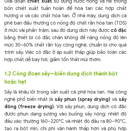
Giai đoạn
chiết xuất
sử dụng nước nóng và hệ thống
bồn chiết xuất tuần hoàn để hòa tan các hợp chất
hương vị và các chất hòa tan. Ở nhà máy, dung dịch cà
phê ban đầu thường có nồng độ chất rắn hòa tan (TDS)
ở mức vài phần trăm; sau đó dung dịch này được
cô đặc
bằng thiết bị cô đặc chân không để nâng nồng độ lên
mức 30–60% chất rắn tùy công nghệ, chuẩn bị cho quá
trình sấy. Việc cô đặc ở áp suất thấp giúp bảo toàn các
hợp chất dễ bay hơi, giảm tổn thất mùi thơm.
1.2 Công đoạn sấy—biến dung dịch thành bột
hoặc hạt
Sấy là khâu lõi trong sản xuất cà phê hòa tan. Hai công
nghệ phổ biến nhất là
sấy phun (spray drying)
và
sấy
đông (freeze drying)
. Với sấy phun, dung dịch cô đặc
được phun dạng sương vào buồng sấy nóng; nhiệt độ
đầu vào thường 160–220°C và nhiệt độ đầu ra 80–90°C,
tạo ra bột mịn, chi phí vận hành thấp hơn và phù hợp