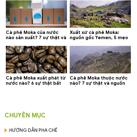
Cà phê Moka của nước
Xuất xứ cà phê Moka:
nào sản xuất? 7 sự thật và
nguồn gốc Yemen, 5 mẹo
gợi ý đáng mua
phân biệt và gợi ý mua
Cà phê Moka xuất phát từ
Cà phê Moka thuộc nước
nước nào? 6 sự thật bất
nào? 7 sự thật và nguồn
ngờ về Yemen
gốc bạn nên biết
CHUYÊN MỤC
HƯỚNG DẪN PHA CHẾ