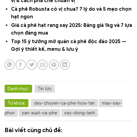
vị & cách pha chế chuẩn vị
Cà phê Robusta có vị chua? 7 lý do và 5 mẹo chọn
hạt ngon
Giá cà phê hạt rang xay 2025: Bảng giá 1kg và 7 lựa
chọn đáng mua
Top 15 ý tưởng mở quán cà phê độc đáo 2025 —
Gợi ý thiết kế, menu & lưu ý
Danh mục:
Tin tức
Từ khóa:
day-chuyen-ca-phe-hoa-tan
may-say-
phun
san-xuat-ca-phe
say-dong-lanh
Bài viết cùng chủ đề: