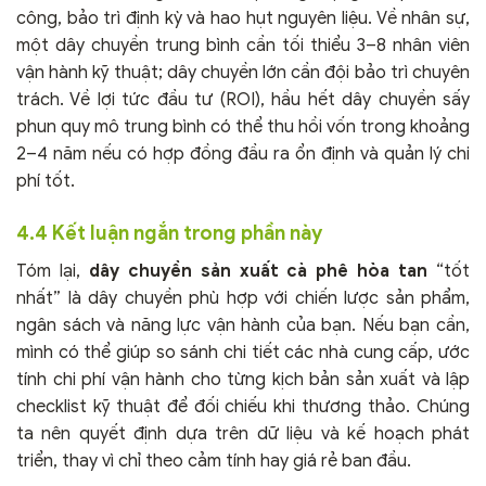
công, bảo trì định kỳ và hao hụt nguyên liệu. Về nhân sự,
một dây chuyền trung bình cần tối thiểu 3–8 nhân viên
vận hành kỹ thuật; dây chuyền lớn cần đội bảo trì chuyên
trách. Về lợi tức đầu tư (ROI), hầu hết dây chuyền sấy
phun quy mô trung bình có thể thu hồi vốn trong khoảng
2–4 năm nếu có hợp đồng đầu ra ổn định và quản lý chi
phí tốt.
4.4 Kết luận ngắn trong phần này
Tóm lại,
dây chuyền sản xuất cà phê hòa tan
“tốt
nhất” là dây chuyền phù hợp với chiến lược sản phẩm,
ngân sách và năng lực vận hành của bạn. Nếu bạn cần,
mình có thể giúp so sánh chi tiết các nhà cung cấp, ước
tính chi phí vận hành cho từng kịch bản sản xuất và lập
checklist kỹ thuật để đối chiếu khi thương thảo. Chúng
ta nên quyết định dựa trên dữ liệu và kế hoạch phát
triển, thay vì chỉ theo cảm tính hay giá rẻ ban đầu.