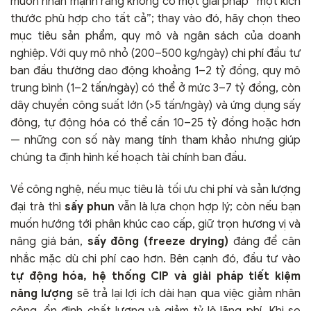
muốn nhấn mạnh rằng không có một giải pháp “một kích
thước phù hợp cho tất cả”; thay vào đó, hãy chọn theo
mục tiêu sản phẩm, quy mô và ngân sách của doanh
nghiệp. Với quy mô nhỏ (200–500 kg/ngày) chi phí đầu tư
ban đầu thường dao động khoảng 1–2 tỷ đồng, quy mô
trung bình (1–2 tấn/ngày) có thể ở mức 3–7 tỷ đồng, còn
dây chuyền công suất lớn (>5 tấn/ngày) và ứng dụng sấy
đông, tự động hóa có thể cần 10–25 tỷ đồng hoặc hơn
— những con số này mang tính tham khảo nhưng giúp
chúng ta định hình kế hoạch tài chính ban đầu.
Về công nghệ, nếu mục tiêu là tối ưu chi phí và sản lượng
đại trà thì
sấy phun
vẫn là lựa chọn hợp lý; còn nếu bạn
muốn hướng tới phân khúc cao cấp, giữ trọn hương vị và
nâng giá bán,
sấy đông (freeze drying)
đáng để cân
nhắc mặc dù chi phí cao hơn. Bên cạnh đó, đầu tư vào
tự động hóa, hệ thống CIP và giải pháp tiết kiệm
năng lượng
sẽ trả lại lợi ích dài hạn qua việc giảm nhân
công, ổn định chất lượng và giảm tỷ lệ lãng phí. Khi so