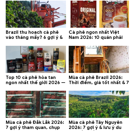
Brazil thu hoạch cà phê
Cà phê ngon nhất Việt
vào tháng mấy? 6 gợi ý &
Nam 2026: 10 quán phải
lưu ý 2026
thử ở Buôn Ma Thuột, Đà
Lạt
Top 10 cà phê hòa tan
Mùa cà phê Brazil 2026:
ngon nhất thế giới 2026 —
Thời điểm, giá tốt nhất & 7
gợi ý đáng mua
lưu ý
Mùa cà phê Đắk Lắk 2026:
Mùa cà phê Tây Nguyên
7 gợi ý tham quan, chụp
2026: 7 gợi ý & lưu ý du
ảnh và lưu ý
lịch tốt nhất