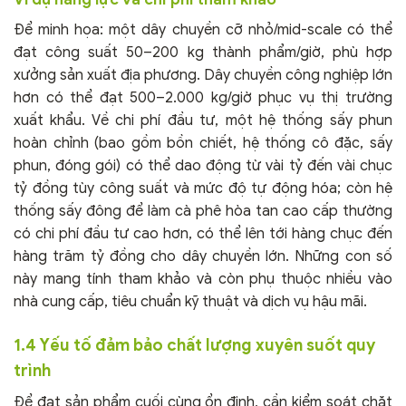
Để minh họa: một dây chuyền cỡ nhỏ/mid-scale có thể
đạt công suất 50–200 kg thành phẩm/giờ, phù hợp
xưởng sản xuất địa phương. Dây chuyền công nghiệp lớn
hơn có thể đạt 500–2.000 kg/giờ phục vụ thị trường
xuất khẩu. Về chi phí đầu tư, một hệ thống sấy phun
hoàn chỉnh (bao gồm bồn chiết, hệ thống cô đặc, sấy
phun, đóng gói) có thể dao động từ vài tỷ đến vài chục
tỷ đồng tùy công suất và mức độ tự động hóa; còn hệ
thống sấy đông để làm cà phê hòa tan cao cấp thường
có chi phí đầu tư cao hơn, có thể lên tới hàng chục đến
hàng trăm tỷ đồng cho dây chuyền lớn. Những con số
này mang tính tham khảo và còn phụ thuộc nhiều vào
nhà cung cấp, tiêu chuẩn kỹ thuật và dịch vụ hậu mãi.
1.4 Yếu tố đảm bảo chất lượng xuyên suốt quy
trình
Để đạt sản phẩm cuối cùng ổn định, cần kiểm soát chặt