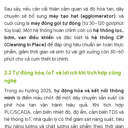
Sau sấy, nếu cần cải thiện cảm quan và độ hòa tan, dây
chuyền sẽ bổ sung
máy tạo hạt (agglomerator)
, và
cuối cùng là
máy đóng gói tự động
(từ 30–120 gói/phút
tùy loại). Một hệ thống hoàn chỉnh còn có
hệ thống lọc,
bơm, van điều khiển
và đặc biệt là
hệ thống CIP
(Cleaning In Place)
để đáp ứng tiêu chuẩn an toàn thực
phẩm, giảm thời gian vệ sinh từ vài giờ xuống còn 30–60
phút cho cả cụm thiết bị chính.
2.2 Tự động hóa, IoT và lợi ích khi tích hợp công
nghệ
Trong xu hướng 2025,
tự động hóa và kết nối thông
minh
là điểm mấu chốt để một dây chuyền sản xuất cà
phê hòa tan vận hành hiệu quả. Khi tích hợp
PLC/SCADA, cảm biến nhiệt độ, độ ẩm, cảm biến TDS và
hệ thống IoT, nhà quản lý có thể giám sát năng suất, tiêu
thụ năng lượng và chất lượng sản phẩm theo thời gian