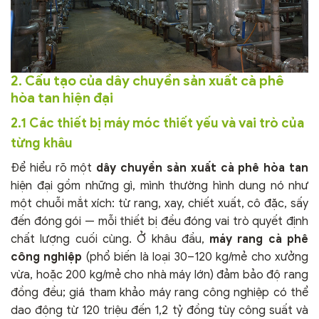
2. Cấu tạo của dây chuyền sản xuất cà phê
hòa tan hiện đại
2.1 Các thiết bị máy móc thiết yếu và vai trò của
từng khâu
Để hiểu rõ một
dây chuyền sản xuất cà phê hòa tan
hiện đại gồm những gì, mình thường hình dung nó như
một chuỗi mắt xích: từ rang, xay, chiết xuất, cô đặc, sấy
đến đóng gói — mỗi thiết bị đều đóng vai trò quyết định
chất lượng cuối cùng. Ở khâu đầu,
máy rang cà phê
công nghiệp
(phổ biến là loại 30–120 kg/mẻ cho xưởng
vừa, hoặc 200 kg/mẻ cho nhà máy lớn) đảm bảo độ rang
đồng đều; giá tham khảo máy rang công nghiệp có thể
dao động từ 120 triệu đến 1,2 tỷ đồng tùy công suất và