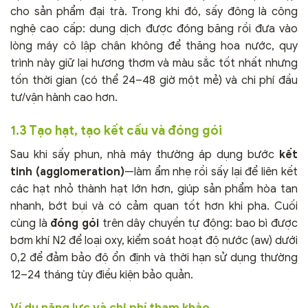
cho sản phẩm đại trà. Trong khi đó, sấy đông là công
nghệ cao cấp: dung dịch được đóng băng rồi đưa vào
lòng máy cô lập chân không để thăng hoa nước, quy
trình này giữ lại hương thơm và màu sắc tốt nhất nhưng
tốn thời gian (có thể 24–48 giờ một mẻ) và chi phí đầu
tư/vận hành cao hơn.
1.3 Tạo hạt, tạo kết cấu và đóng gói
Sau khi sấy phun, nhà máy thường áp dụng bước
kết
tinh (agglomeration)
—làm ẩm nhẹ rồi sấy lại để liên kết
các hạt nhỏ thành hạt lớn hơn, giúp sản phẩm hòa tan
nhanh, bớt bụi và có cảm quan tốt hơn khi pha. Cuối
cùng là
đóng gói
trên dây chuyền tự động: bao bì được
bơm khí N2 để loại oxy, kiểm soát hoạt độ nước (aw) dưới
0,2 để đảm bảo độ ổn định và thời hạn sử dụng thường
12–24 tháng tùy điều kiện bảo quản.
Ví dụ năng lực và chi phí tham khảo