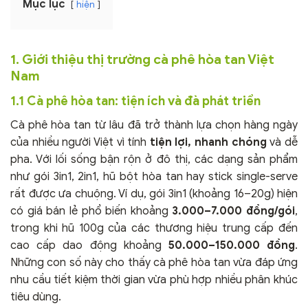
Mục lục
hiện
1. Giới thiệu thị trường cà phê hòa tan Việt
Nam
1.1 Cà phê hòa tan: tiện ích và đà phát triển
Cà phê hòa tan từ lâu đã trở thành lựa chọn hàng ngày
của nhiều người Việt vì tính
tiện lợi, nhanh chóng
và dễ
pha. Với lối sống bận rộn ở đô thị, các dạng sản phẩm
như gói 3in1, 2in1, hũ bột hòa tan hay stick single-serve
rất được ưa chuộng. Ví dụ, gói 3in1 (khoảng 16–20g) hiện
có giá bán lẻ phổ biến khoảng
3.000–7.000 đồng/gói
,
trong khi hũ 100g của các thương hiệu trung cấp đến
cao cấp dao động khoảng
50.000–150.000 đồng
.
Những con số này cho thấy cà phê hòa tan vừa đáp ứng
nhu cầu tiết kiệm thời gian vừa phù hợp nhiều phân khúc
tiêu dùng.