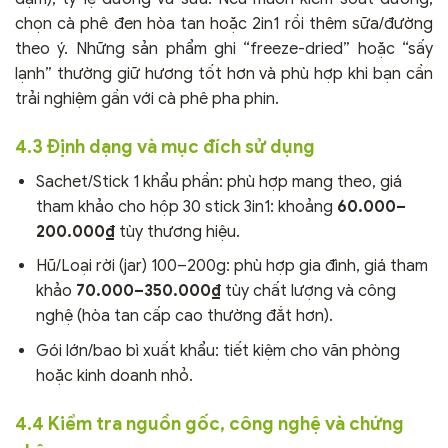
chọn cà phê đen hòa tan hoặc 2in1 rồi thêm sữa/đường
theo ý. Những sản phẩm ghi “freeze-dried” hoặc “sấy
lạnh” thường giữ hương tốt hơn và phù hợp khi bạn cần
trải nghiệm gần với cà phê pha phin.
4.3 Định dạng và mục đích sử dụng
Sachet/Stick 1 khẩu phần: phù hợp mang theo, giá
tham khảo cho hộp 30 stick 3in1: khoảng
60.000–
200.000₫
tùy thương hiệu.
Hũ/Loại rời (jar) 100–200g: phù hợp gia đình, giá tham
khảo
70.000–350.000₫
tùy chất lượng và công
nghệ (hòa tan cấp cao thường đắt hơn).
Gói lớn/bao bì xuất khẩu: tiết kiệm cho văn phòng
hoặc kinh doanh nhỏ.
4.4 Kiểm tra nguồn gốc, công nghệ và chứng