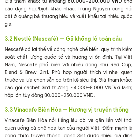
Giá tham khảo: từ khoảng
60.000–200.000 VND
cho
các dạng hộp/bịch khác nhau. Trung Nguyên cũng nổi
bật ở quảng bá thương hiệu và xuất khẩu tới nhiều quốc
gia.
3.2 Nestlé (Nescafé) — Gã khổng lồ toàn cầu
Nescafé có lợi thế về công nghệ chế biến, quy trình kiểm
soát chất lượng quốc tế và hương vị ổn định. Tại Việt
Nam, Nescafé phổ biến với nhiều dòng như Red Cup,
Blend & Brew, 3in1. Phù hợp người thích vị nhẹ, quen
thuộc và lựa chọn sẵn có trên kệ siêu thị. Giá tham khảo:
các gói sachet 3in1 thường ~4.000–8.000 VND/xi lanh;
hộp lớn tùy dòng 80.000–250.000 VND.
3.3 Vinacafe Biên Hòa — Hương vị truyền thống
Vinacafe Biên Hòa nổi tiếng lâu đời và gắn liền với thói
quen uống cà phê hòa tan của người Việt. Điểm mạnh là
công thức truyền thống, dòng 3in1 được nhiều gia đình