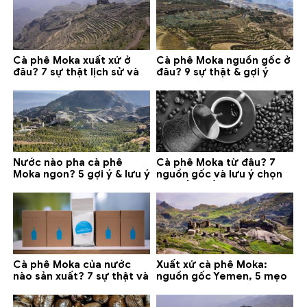
Cà phê Moka xuất xứ ở
Cà phê Moka nguồn gốc ở
đâu? 7 sự thật lịch sử và
đâu? 9 sự thật & gợi ý
lưu ý chọn mua (2026)
chọn mua 2026
Nước nào pha cà phê
Cà phê Moka từ đâu? 7
Moka ngon? 5 gợi ý & lưu ý
nguồn gốc và lưu ý chọn
quan trọng
loại tốt nhất
Cà phê Moka của nước
Xuất xứ cà phê Moka:
nào sản xuất? 7 sự thật và
nguồn gốc Yemen, 5 mẹo
gợi ý đáng mua
phân biệt và gợi ý mua