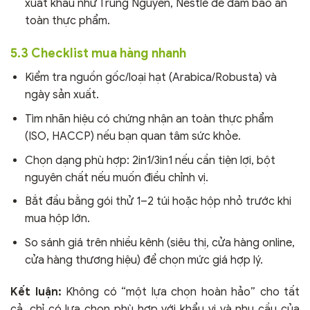
xuất khẩu như Trung Nguyên, Nestlé để đảm bảo an
toàn thực phẩm.
5.3 Checklist mua hàng nhanh
Kiểm tra nguồn gốc/loại hạt (Arabica/Robusta) và
ngày sản xuất.
Tìm nhãn hiệu có chứng nhận an toàn thực phẩm
(ISO, HACCP) nếu bạn quan tâm sức khỏe.
Chọn dạng phù hợp: 2in1/3in1 nếu cần tiện lợi, bột
nguyên chất nếu muốn điều chỉnh vị.
Bắt đầu bằng gói thử 1–2 túi hoặc hộp nhỏ trước khi
mua hộp lớn.
So sánh giá trên nhiều kênh (siêu thị, cửa hàng online,
cửa hàng thương hiệu) để chọn mức giá hợp lý.
Kết luận:
Không có “một lựa chọn hoàn hảo” cho tất
cả, chỉ có lựa chọn phù hợp với khẩu vị và nhu cầu của