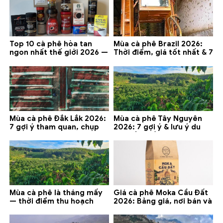
Top 10 cà phê hòa tan
Mùa cà phê Brazil 2026:
ngon nhất thế giới 2026 —
Thời điểm, giá tốt nhất & 7
gợi ý đáng mua
lưu ý
Mùa cà phê Đắk Lắk 2026:
Mùa cà phê Tây Nguyên
7 gợi ý tham quan, chụp
2026: 7 gợi ý & lưu ý du
ảnh và lưu ý
lịch tốt nhất
Mùa cà phê là tháng mấy
Giá cà phê Moka Cầu Đất
— thời điểm thu hoạch
2026: Bảng giá, nơi bán và
chính và lưu ý 2026
gợi ý đáng mua