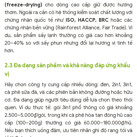
(freeze-drying)
cho dòng cao cấp giữ được hương
thơm. Ngoài ra cần có hệ thống kiểm soát chất lượng với
chứng nhận quốc tế như
ISO, HACCP, BRC
hoặc các
chứng nhận bền vững (Rainforest Alliance, Fair Trade). Ví
dụ, sản phẩm sấy lạnh thường có giá cao hơn khoảng
20–40% so với sấy phun nhưng đổi lại hương vị tinh tế
hơn.
2.3 Đa dạng sản phẩm và khả năng đáp ứng khẩu
vị
Hãy chọn công ty cung cấp nhiều dòng: đen, 2in1, 3in1,
cà phê sữa đá, và các phiên bản không đường hoặc hữu
cơ. Đa dạng giúp người tiêu dùng dễ lựa chọn theo thói
quen. Ví dụ thực tế: gói 3in1 phổ thông có giá khoảng
2.500–5.000₫/gói, trong khi cà phê hòa tan đóng hũ cao
cấp (100–200g) thường có giá 60.000–180.000₫/hũ.
Nếu bạn thích uống đậm, ưu tiên nhãn ghi độ rang tối và