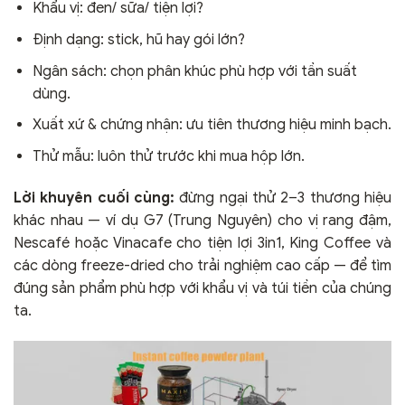
Khẩu vị: đen/ sữa/ tiện lợi?
Định dạng: stick, hũ hay gói lớn?
Ngân sách: chọn phân khúc phù hợp với tần suất
dùng.
Xuất xứ & chứng nhận: ưu tiên thương hiệu minh bạch.
Thử mẫu: luôn thử trước khi mua hộp lớn.
Lời khuyên cuối cùng:
đừng ngại thử 2–3 thương hiệu
khác nhau — ví dụ G7 (Trung Nguyên) cho vị rang đậm,
Nescafé hoặc Vinacafe cho tiện lợi 3in1, King Coffee và
các dòng freeze-dried cho trải nghiệm cao cấp — để tìm
đúng sản phẩm phù hợp với khẩu vị và túi tiền của chúng
ta.