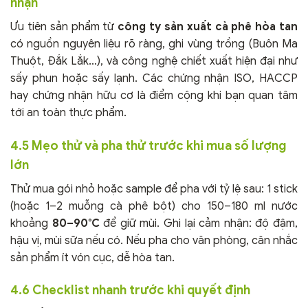
nhận
Ưu tiên sản phẩm từ
công ty sản xuất cà phê hòa tan
có nguồn nguyên liệu rõ ràng, ghi vùng trồng (Buôn Ma
Thuột, Đắk Lắk…), và công nghệ chiết xuất hiện đại như
sấy phun hoặc sấy lạnh. Các chứng nhận ISO, HACCP
hay chứng nhận hữu cơ là điểm cộng khi bạn quan tâm
tới an toàn thực phẩm.
4.5 Mẹo thử và pha thử trước khi mua số lượng
lớn
Thử mua gói nhỏ hoặc sample để pha với tỷ lệ sau: 1 stick
(hoặc 1–2 muỗng cà phê bột) cho 150–180 ml nước
khoảng
80–90°C
để giữ mùi. Ghi lại cảm nhận: độ đậm,
hậu vị, mùi sữa nếu có. Nếu pha cho văn phòng, cân nhắc
sản phẩm ít vón cục, dễ hòa tan.
4.6 Checklist nhanh trước khi quyết định