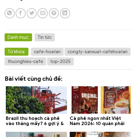
Danh mục:
Tin tức
Từ khóa:
cafe-hoatan
congty-sanxuat-cafehoatan
thuonghieu-cafe
top-2025
Bài viết cùng chủ đề:
Brazil thu hoạch cà phê
Cà phê ngon nhất Việt
vào tháng mấy? 6 gợi ý &
Nam 2026: 10 quán phải
lưu ý 2026
thử ở Buôn Ma Thuột, Đà
Lạt