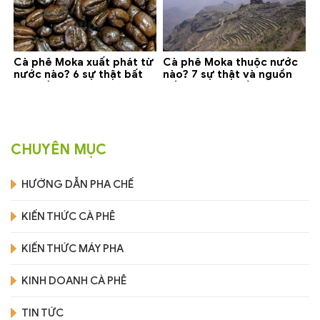
Cà phê Moka xuất phát từ
Cà phê Moka thuộc nước
nước nào? 6 sự thật bất
nào? 7 sự thật và nguồn
ngờ về Yemen
gốc bạn nên biết
CHUYÊN MỤC
HƯỚNG DẪN PHA CHẾ
KIẾN THỨC CÀ PHÊ
KIẾN THỨC MÁY PHA
KINH DOANH CÀ PHÊ
TIN TỨC