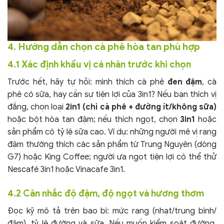
4. Hướng dẫn chọn cà phê hòa tan phù hợp
4.1 Xác định khẩu vị cá nhân trước khi chọn
Trước hết, hãy tự hỏi: mình thích cà phê
đen đậm
, cà
phê có sữa, hay cần sự tiện lợi của 3in1? Nếu bạn thích vị
đắng, chọn loại
2in1 (chỉ cà phê + đường ít/không sữa)
hoặc bột hòa tan đậm; nếu thích ngọt, chọn
3in1
hoặc
sản phẩm có tỷ lệ sữa cao. Ví dụ: những người mê vị rang
đậm thường thích các sản phẩm từ Trung Nguyên (dòng
G7) hoặc King Coffee; người ưa ngọt tiện lợi có thể thử
Nescafé 3in1 hoặc Vinacafe 3in1.
4.2 Cân nhắc độ đậm, độ ngọt và hương thơm
Đọc kỹ mô tả trên bao bì: mức rang (nhạt/trung bình/
đậm), tỷ lệ đường và sữa. Nếu muốn kiểm soát đường,