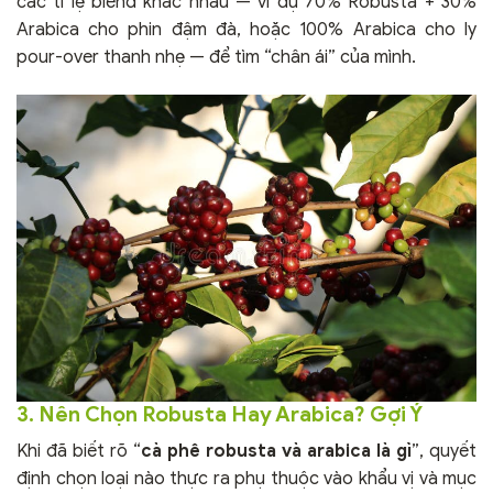
các tỉ lệ blend khác nhau — ví dụ 70% Robusta + 30%
Arabica cho phin đậm đà, hoặc 100% Arabica cho ly
pour-over thanh nhẹ — để tìm “chân ái” của mình.
3. Nên Chọn Robusta Hay Arabica? Gợi Ý
Khi đã biết rõ “
cà phê robusta và arabica là gì
”, quyết
định chọn loại nào thực ra phụ thuộc vào khẩu vị và mục