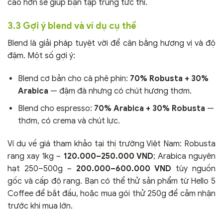
cao hơn sẽ giúp bạn tập trung tức thì.
3.3 Gợi ý blend và ví dụ cụ thể
Blend là giải pháp tuyệt vời để cân bằng hương vị và độ
đậm. Một số gợi ý:
Blend cơ bản cho cà phê phin:
70% Robusta + 30%
Arabica
— đậm đà nhưng có chút hương thơm.
Blend cho espresso:
70% Arabica + 30% Robusta
—
thơm, có crema và chút lực.
Ví dụ về giá tham khảo tại thị trường Việt Nam: Robusta
rang xay 1kg ~
120.000–250.000 VND
; Arabica nguyên
hạt 250–500g ~
200.000–600.000 VND
tùy nguồn
gốc và cấp độ rang. Bạn có thể thử sản phẩm từ Hello 5
Coffee để bắt đầu, hoặc mua gói thử 250g để cảm nhận
trước khi mua lớn.