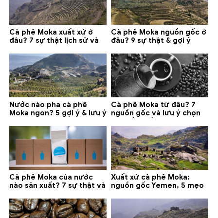
Cà phê Moka xuất xứ ở
Cà phê Moka nguồn gốc ở
đâu? 7 sự thật lịch sử và
đâu? 9 sự thật & gợi ý
lưu ý chọn mua (2026)
chọn mua 2026
Nước nào pha cà phê
Cà phê Moka từ đâu? 7
Moka ngon? 5 gợi ý & lưu ý
nguồn gốc và lưu ý chọn
quan trọng
loại tốt nhất
Cà phê Moka của nước
Xuất xứ cà phê Moka:
nào sản xuất? 7 sự thật và
nguồn gốc Yemen, 5 mẹo
gợi ý đáng mua
phân biệt và gợi ý mua