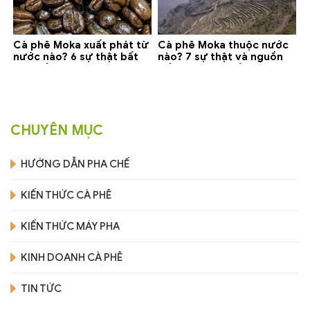
Cà phê Moka xuất phát từ
Cà phê Moka thuộc nước
nước nào? 6 sự thật bất
nào? 7 sự thật và nguồn
ngờ về Yemen
gốc bạn nên biết
CHUYÊN MỤC
HƯỚNG DẪN PHA CHẾ
KIẾN THỨC CÀ PHÊ
KIẾN THỨC MÁY PHA
KINH DOANH CÀ PHÊ
TIN TỨC