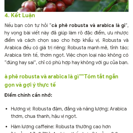
4. Kết Luận
Nếu bạn còn tự hỏi “
cà phê robusta và arabica là gì
”,
hy vọng bài viết này đã giúp làm rõ đặc điểm, ưu nhược
điểm và cách chọn sao cho hợp khẩu vị. Robusta và
Arabica đều có giá trị riêng: Robusta mạnh mẽ, tỉnh táo;
Arabica tinh tế, thơm ngọt. Việc chọn loại nào không có
“đúng hay sai”, chỉ có phù hợp hay không với gu của bạn.
à phê robusta và arabica là gì””Tóm tắt ngắn
gọn và gợi ý thực tế
Điểm chính cần nhớ:
Hương vị: Robusta đậm, đắng và năng lượng; Arabica
thơm, chua thanh, hậu vị ngọt.
Hàm lượng caffeine: Robusta thường cao hơn