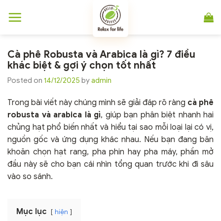
Chuyển
đến
nội
dung
Cà phê Robusta và Arabica là gì? 7 điều
khác biệt & gợi ý chọn tốt nhất
Posted on
14/12/2025
by
admin
Trong bài viết này chúng mình sẽ giải đáp rõ ràng
cà phê
robusta và arabica là gì
, giúp bạn phân biệt nhanh hai
chủng hạt phổ biến nhất và hiểu tại sao mỗi loại lại có vị,
nguồn gốc và ứng dụng khác nhau. Nếu bạn đang băn
khoăn chọn hạt rang, pha phin hay pha máy, phần mở
đầu này sẽ cho bạn cái nhìn tổng quan trước khi đi sâu
vào so sánh.
Mục lục
hiện