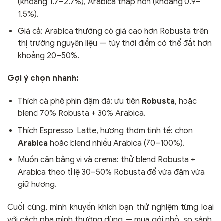
(khoảng 1.7–2.7%), Arabica thấp hơn (khoảng 0.9–
1.5%).
Giá cả: Arabica thường có giá cao hơn Robusta trên
thị trường nguyên liệu — tùy thời điểm có thể đắt hơn
khoảng 20–50%.
Gợi ý chọn nhanh:
Thích cà phê phin đậm đà: ưu tiên
Robusta
, hoặc
blend 70% Robusta + 30% Arabica.
Thích Espresso, Latte, hương thơm tinh tế: chọn
Arabica
hoặc blend nhiều Arabica (70–100%).
Muốn cân bằng vị và crema: thử blend Robusta +
Arabica theo tỉ lệ 30–50% Robusta để vừa đậm vừa
giữ hương.
Cuối cùng, mình khuyến khích bạn thử nghiệm từng loại
với cách pha mình thường dùng — mua gói nhỏ, so sánh,