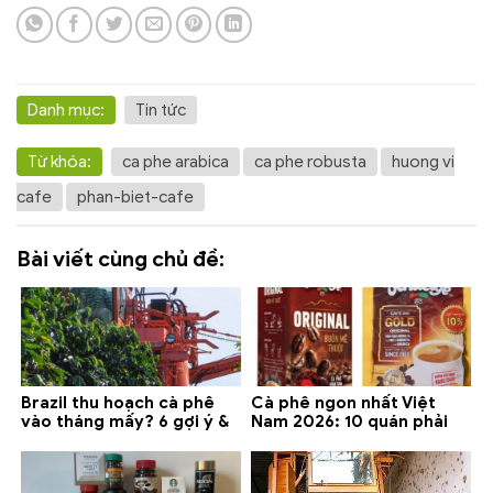
Danh mục:
Tin tức
Từ khóa:
ca phe arabica
ca phe robusta
huong vi
cafe
phan-biet-cafe
Bài viết cùng chủ đề:
Brazil thu hoạch cà phê
Cà phê ngon nhất Việt
vào tháng mấy? 6 gợi ý &
Nam 2026: 10 quán phải
lưu ý 2026
thử ở Buôn Ma Thuột, Đà
Lạt