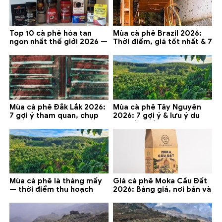
Top 10 cà phê hòa tan
Mùa cà phê Brazil 2026:
ngon nhất thế giới 2026 —
Thời điểm, giá tốt nhất & 7
gợi ý đáng mua
lưu ý
Mùa cà phê Đắk Lắk 2026:
Mùa cà phê Tây Nguyên
7 gợi ý tham quan, chụp
2026: 7 gợi ý & lưu ý du
ảnh và lưu ý
lịch tốt nhất
Mùa cà phê là tháng mấy
Giá cà phê Moka Cầu Đất
— thời điểm thu hoạch
2026: Bảng giá, nơi bán và
chính và lưu ý 2026
gợi ý đáng mua