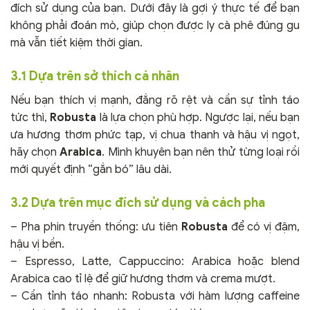
đích sử dụng của bạn. Dưới đây là gợi ý thực tế để bạn
không phải đoán mò, giúp chọn được ly cà phê đúng gu
mà vẫn tiết kiệm thời gian.
3.1 Dựa trên sở thích cá nhân
Nếu bạn thích vị mạnh, đắng rõ rệt và cần sự tỉnh táo
tức thì,
Robusta
là lựa chọn phù hợp. Ngược lại, nếu bạn
ưa hương thơm phức tạp, vị chua thanh và hậu vị ngọt,
hãy chọn
Arabica
. Mình khuyên bạn nên thử từng loại rồi
mới quyết định “gắn bó” lâu dài.
3.2 Dựa trên mục đích sử dụng và cách pha
– Pha phin truyền thống: ưu tiên
Robusta
để có vị đậm,
hậu vị bền.
– Espresso, Latte, Cappuccino: Arabica hoặc blend
Arabica cao tỉ lệ để giữ hương thơm và crema mượt.
– Cần tỉnh táo nhanh: Robusta với hàm lượng caffeine