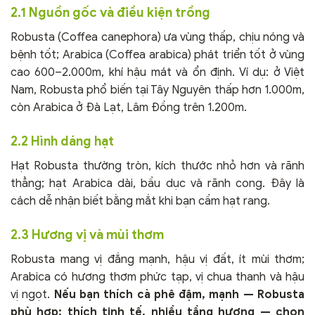
2.1 Nguồn gốc và điều kiện trồng
Robusta (Coffea canephora) ưa vùng thấp, chịu nóng và
bệnh tốt; Arabica (Coffea arabica) phát triển tốt ở vùng
cao 600–2.000m, khí hậu mát và ổn định. Ví dụ: ở Việt
Nam, Robusta phổ biến tại Tây Nguyên thấp hơn 1.000m,
còn Arabica ở Đà Lạt, Lâm Đồng trên 1.200m.
2.2 Hình dáng hạt
Hạt Robusta thường tròn, kích thước nhỏ hơn và rãnh
thẳng; hạt Arabica dài, bầu dục và rãnh cong. Đây là
cách dễ nhận biết bằng mắt khi bạn cầm hạt rang.
2.3 Hương vị và mùi thơm
Robusta mang vị đắng mạnh, hậu vị đất, ít mùi thơm;
Arabica có hương thơm phức tạp, vị chua thanh và hậu
vị ngọt.
Nếu bạn thích cà phê đậm, mạnh — Robusta
phù hợp; thích tinh tế, nhiều tầng hương — chọn