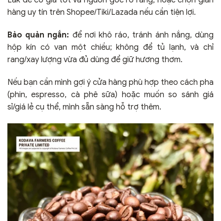
hàng uy tín trên Shopee/Tiki/Lazada nếu cần tiện lợi.
Bảo quản ngắn:
để nơi khô ráo, tránh ánh nắng, dùng
hộp kín có van một chiều; không để tủ lạnh, và chỉ
rang/xay lượng vừa đủ dùng để giữ hương thơm.
Nếu bạn cần mình gợi ý cửa hàng phù hợp theo cách pha
(phin, espresso, cà phê sữa) hoặc muốn so sánh giá
sỉ/giá lẻ cụ thể, mình sẵn sàng hỗ trợ thêm.