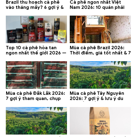
Brazil thu hoạch cà phê
Cà phê ngon nhất Việt
vào tháng mấy? 6 gợi ý &
Nam 2026: 10 quán phải
lưu ý 2026
thử ở Buôn Ma Thuột, Đà
Lạt
Top 10 cà phê hòa tan
Mùa cà phê Brazil 2026:
ngon nhất thế giới 2026 —
Thời điểm, giá tốt nhất & 7
gợi ý đáng mua
lưu ý
Mùa cà phê Đắk Lắk 2026:
Mùa cà phê Tây Nguyên
7 gợi ý tham quan, chụp
2026: 7 gợi ý & lưu ý du
ảnh và lưu ý
lịch tốt nhất