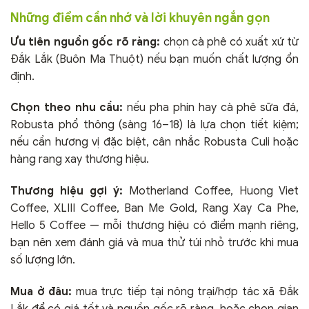
Những điểm cần nhớ và lời khuyên ngắn gọn
Ưu tiên nguồn gốc rõ ràng:
chọn cà phê có xuất xứ từ
Đắk Lắk (Buôn Ma Thuột) nếu bạn muốn chất lượng ổn
định.
Chọn theo nhu cầu:
nếu pha phin hay cà phê sữa đá,
Robusta phổ thông (sàng 16–18) là lựa chọn tiết kiệm;
nếu cần hương vị đặc biệt, cân nhắc Robusta Culi hoặc
hàng rang xay thương hiệu.
Thương hiệu gợi ý:
Motherland Coffee, Huong Viet
Coffee, XLIII Coffee, Ban Me Gold, Rang Xay Ca Phe,
Hello 5 Coffee — mỗi thương hiệu có điểm mạnh riêng,
bạn nên xem đánh giá và mua thử túi nhỏ trước khi mua
số lượng lớn.
Mua ở đâu:
mua trực tiếp tại nông trại/hợp tác xã Đắk
Lắk để có giá tốt và nguồn gốc rõ ràng, hoặc chọn gian