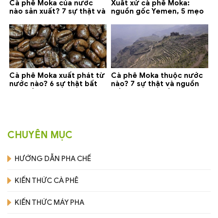
Cà phê Moka của nước
Xuất xứ cà phê Moka:
nào sản xuất? 7 sự thật và
nguồn gốc Yemen, 5 mẹo
gợi ý đáng mua
phân biệt và gợi ý mua
Cà phê Moka xuất phát từ
Cà phê Moka thuộc nước
nước nào? 6 sự thật bất
nào? 7 sự thật và nguồn
ngờ về Yemen
gốc bạn nên biết
CHUYÊN MỤC
HƯỚNG DẪN PHA CHẾ
KIẾN THỨC CÀ PHÊ
KIẾN THỨC MÁY PHA