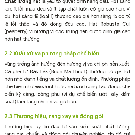
Chất lượng hạt
là yếu tố quyết định hàng đầu. Hạt sàng
lớn, ít lỗi, màu đều và ít tạp chất luôn có giá cao hơn. Ví
dụ, hạt sàng 18 (loại 1) thường cao giá hơn sàng 16 do tỷ
lệ lỗi thấp và độ đồng đều cao. Hạt Robusta Culi
(peaberry) vì hương vị đặc trưng nên được định giá cao
hơn hạt thường.
2.2 Xuất xứ và phương pháp chế biến
Vùng trồng ảnh hưởng đến hương vị và chi phí sản xuất.
Cà phê từ Đắk Lắk (Buôn Ma Thuột) thường có giá tốt
hơn nhờ danh tiếng và chất lượng ổn định. Phương pháp
chế biến như
washed
hoặc
natural
cũng tác động: chế
biến kỹ càng, công phu (ví dụ chế biến ướt, sấy kiểm
soát) làm tăng chi phí và giá bán.
2.3 Thương hiệu, rang xay và đóng gói
Thương hiệu uy tín đầu tư vào kiểm soát chất lượng,
rang xay chuẩn và đóng gói chuyên nghiệp, do đó giá