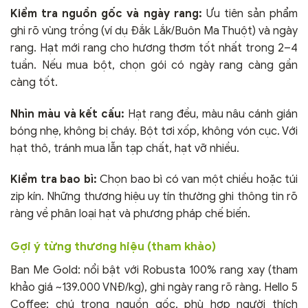
Kiểm tra nguồn gốc và ngày rang:
Ưu tiên sản phẩm
ghi rõ vùng trồng (ví dụ Đắk Lắk/Buôn Ma Thuột) và ngày
rang. Hạt mới rang cho hương thơm tốt nhất trong 2–4
tuần. Nếu mua bột, chọn gói có ngày rang càng gần
càng tốt.
Nhìn màu và kết cấu:
Hạt rang đều, màu nâu cánh gián
bóng nhẹ, không bị cháy. Bột tơi xốp, không vón cục. Với
hạt thô, tránh mua lẫn tạp chất, hạt vỡ nhiều.
Kiểm tra bao bì:
Chọn bao bì có van một chiều hoặc túi
zip kín. Những thương hiệu uy tín thường ghi thông tin rõ
ràng về phân loại hạt và phương pháp chế biến.
Gợi ý từng thương hiệu (tham khảo)
Ban Me Gold: nổi bật với Robusta 100% rang xay (tham
khảo giá ~139.000 VNĐ/kg), ghi ngày rang rõ ràng. Hello 5
Coffee: chú trọng nguồn gốc, phù hợp người thích