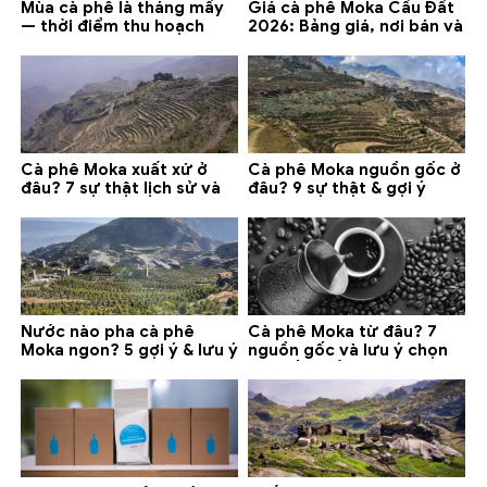
Mùa cà phê là tháng mấy
Giá cà phê Moka Cầu Đất
— thời điểm thu hoạch
2026: Bảng giá, nơi bán và
chính và lưu ý 2026
gợi ý đáng mua
Cà phê Moka xuất xứ ở
Cà phê Moka nguồn gốc ở
đâu? 7 sự thật lịch sử và
đâu? 9 sự thật & gợi ý
lưu ý chọn mua (2026)
chọn mua 2026
Nước nào pha cà phê
Cà phê Moka từ đâu? 7
Moka ngon? 5 gợi ý & lưu ý
nguồn gốc và lưu ý chọn
quan trọng
loại tốt nhất