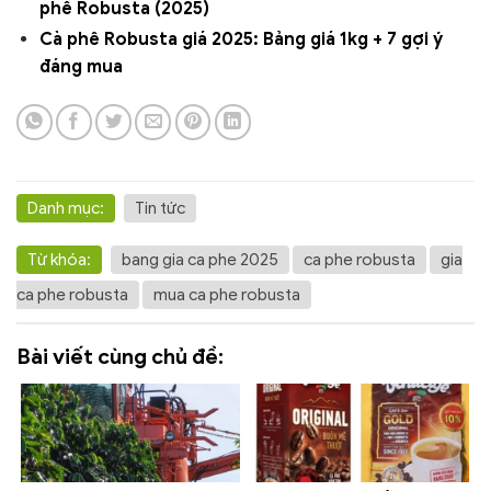
phê Robusta (2025)
Cà phê Robusta giá 2025: Bảng giá 1kg + 7 gợi ý
đáng mua
Danh mục:
Tin tức
Từ khóa:
bang gia ca phe 2025
ca phe robusta
gia
ca phe robusta
mua ca phe robusta
Bài viết cùng chủ đề: