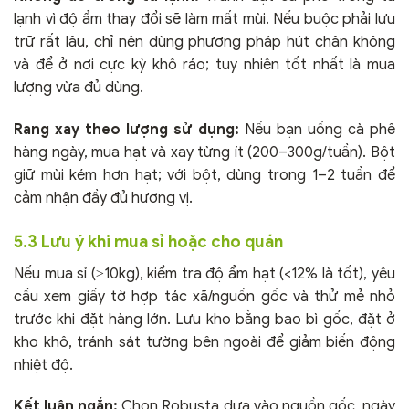
lạnh vì độ ẩm thay đổi sẽ làm mất mùi. Nếu buộc phải lưu
trữ rất lâu, chỉ nên dùng phương pháp hút chân không
và để ở nơi cực kỳ khô ráo; tuy nhiên tốt nhất là mua
lượng vừa đủ dùng.
Rang xay theo lượng sử dụng:
Nếu bạn uống cà phê
hàng ngày, mua hạt và xay từng ít (200–300g/tuần). Bột
giữ mùi kém hơn hạt; với bột, dùng trong 1–2 tuần để
cảm nhận đầy đủ hương vị.
5.3 Lưu ý khi mua sỉ hoặc cho quán
Nếu mua sỉ (≥10kg), kiểm tra độ ẩm hạt (<12% là tốt), yêu
cầu xem giấy tờ hợp tác xã/nguồn gốc và thử mẻ nhỏ
trước khi đặt hàng lớn. Lưu kho bằng bao bì gốc, đặt ở
kho khô, tránh sát tường bên ngoài để giảm biến động
nhiệt độ.
Kết luận ngắn:
Chọn Robusta dựa vào nguồn gốc, ngày