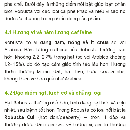
pha chế. Dưới đây là những điểm nổi bật giúp bạn phân
biệt Robusta với các loại cà phê khác và hiểu vì sao nó
được ưa chuộng trong nhiều dòng sản phẩm.
4.1 Hương vị và hàm lượng caffeine
Robusta có vị
đắng đậm, nồng và ít chua
so với
Arabica. Hàm lượng caffeine của Robusta thường cao
hơn, khoảng 2,2–2,7% trong hạt (so với Arabica khoảng
1,2–1,5%), do đó tạo cảm giác tỉnh táo lâu hơn. Hương
thơm thường là mùi đất, hạt tiêu, hoặc cocoa nhẹ,
không thiên về hoa quả như Arabica.
4.2 Đặc điểm hạt, kích cỡ và chủng loại
Hạt Robusta thường nhỏ hơn, hình dạng dẹt hơn và chịu
nhiệt, sâu bệnh tốt hơn. Trong Robusta có loại nổi bật là
Robusta Culi
(hạt đơn/peaberry) — tròn, ít dập và
thường được đánh giá cao về hương vị, giá trị thương