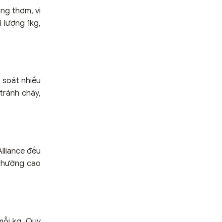
ng thơm, vị
 lượng 1kg,
 soát nhiều
tránh cháy,
lliance đều
 thường cao
mỗi kg. Quy