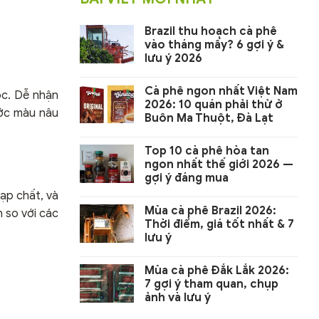
Brazil thu hoạch cà phê
vào tháng mấy? 6 gợi ý &
lưu ý 2026
Cà phê ngon nhất Việt Nam
ọc. Dễ nhận
2026: 10 quán phải thử ở
ước màu nâu
Buôn Ma Thuột, Đà Lạt
Top 10 cà phê hòa tan
ngon nhất thế giới 2026 —
gợi ý đáng mua
ạp chất, và
Mùa cà phê Brazil 2026:
 so với các
Thời điểm, giá tốt nhất & 7
lưu ý
Mùa cà phê Đắk Lắk 2026:
7 gợi ý tham quan, chụp
ảnh và lưu ý