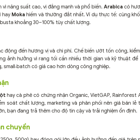
 vì năng suất cao, vị đắng mạnh và phổ biến.
Arabica
có hươ
i
hay
Moka
hiếm và thường đắt nhất. Ví dụ thực tế: cùng khối
 Robusta khoảng 30–100% tùy chất lượng.
c động đến hương vị và chi phí. Chế biến ướt tốn công, kiểm
 ảnh hưởng vì rang tối cần nhiều thời gian và kỹ thuật để 
, small‑batch có giá cao hơn dòng công nghiệp.
hận
ột
hay cà phê có chứng nhận Organic, VietGAP, Rainforest A
iểm soát chất lượng, marketing và phân phối nên giá bán lẻ
n, bạn đang trả thêm cho độ tin cậy và trải nghiệm ổn định.
vận chuyển
 (250g, 500g) hay đóng gói lớn đều ảnh hưởng đến giá trên 