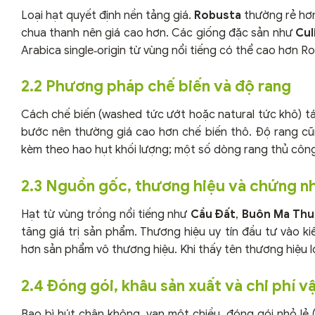
Loại hạt quyết định nền tảng giá.
Robusta
thường rẻ hơn
chua thanh nên giá cao hơn. Các giống đặc sản như
Cul
Arabica single‑origin từ vùng nổi tiếng có thể cao hơn
2.2 Phương pháp chế biến và độ rang
Cách chế biến (washed tức ướt hoặc natural tức khô) tá
bước nên thường giá cao hơn chế biến thô. Độ rang cũng
kèm theo hao hụt khối lượng; một số dòng rang thủ công
2.3 Nguồn gốc, thương hiệu và chứng n
Hạt từ vùng trồng nổi tiếng như
Cầu Đất
,
Buôn Ma Thu
tăng giá trị sản phẩm. Thương hiệu uy tín đầu tư vào k
hơn sản phẩm vô thương hiệu. Khi thấy tên thương hiệu lớ
2.4 Đóng gói, khâu sản xuất và chi phí 
Bao bì hút chân không, van một chiều, đóng gói nhỏ lẻ