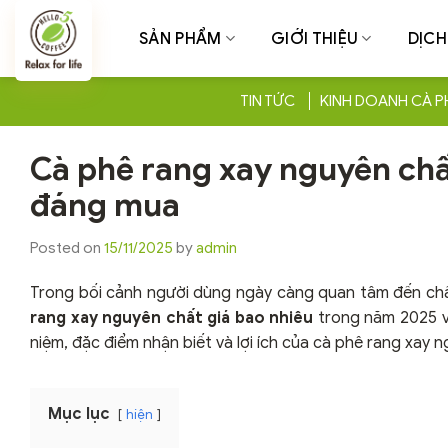
Chuyển
đến
SẢN PHẨM
GIỚI THIỆU
DỊCH
nội
dung
TIN TỨC
KINH DOANH CÀ P
Cà phê rang xay nguyên chất
đáng mua
Posted on
15/11/2025
by
admin
Trong bối cảnh người dùng ngày càng quan tâm đến chất 
rang xay nguyên chất giá bao nhiêu
trong năm 2025 v
niệm, đặc điểm nhận biết và lợi ích của cà phê rang xay
Mục lục
hiện