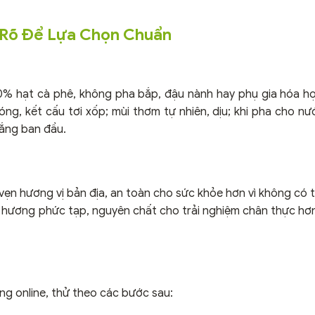
u Rõ Để Lựa Chọn Chuẩn
0% hạt cà phê, không pha bắp, đậu nành hay phụ gia hóa h
g, kết cấu tơi xốp; mùi thơm tự nhiên, dịu; khi pha cho n
đắng ban đầu.
ẹn hương vị bản địa, an toàn cho sức khỏe hơn vì không có t
p hương phức tạp, nguyên chất cho trải nghiệm chân thực hơn
ng online, thử theo các bước sau: