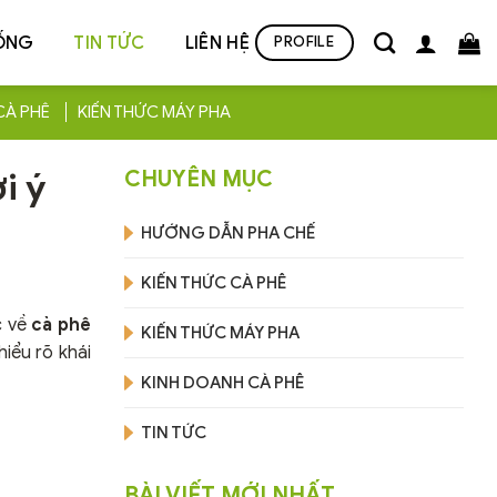
ỐNG
TIN TỨC
LIÊN HỆ
PROFILE
CÀ PHÊ
KIẾN THỨC MÁY PHA
i ý
CHUYÊN MỤC
HƯỚNG DẪN PHA CHẾ
KIẾN THỨC CÀ PHÊ
c về
cà phê
KIẾN THỨC MÁY PHA
iểu rõ khái
KINH DOANH CÀ PHÊ
TIN TỨC
BÀI VIẾT MỚI NHẤT