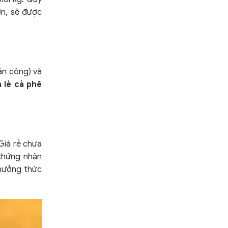
ớn, sẽ được
ân công) và
n lẻ cà phê
 Giá rẻ chưa
 chứng nhận
thưởng thức