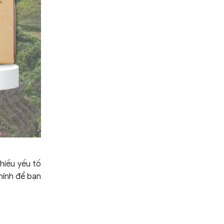
nhiều yếu tố
hính để bạn