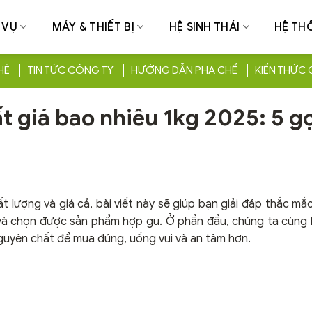
 VỤ
MÁY & THIẾT BỊ
HỆ SINH THÁI
HỆ TH
HÊ
TIN TỨC CÔNG TY
HƯỚNG DẪN PHA CHẾ
KIẾN THỨC 
 giá bao nhiêu 1kg 2025: 5 gợ
lượng và giá cả, bài viết này sẽ giúp bạn giải đáp thắc mắ
à chọn được sản phẩm hợp gu. Ở phần đầu, chúng ta cùng h
 nguyên chất để mua đúng, uống vui và an tâm hơn.