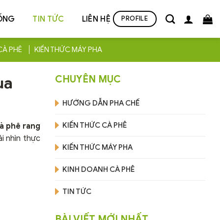
ỐNG
TIN TỨC
LIÊN HỆ
PROFILE
CÀ PHÊ
KIẾN THỨC MÁY PHA
ua
CHUYÊN MỤC
HƯỚNG DẪN PHA CHẾ
KIẾN THỨC CÀ PHÊ
à phê rang
i nhìn thực
KIẾN THỨC MÁY PHA
KINH DOANH CÀ PHÊ
TIN TỨC
BÀI VIẾT MỚI NHẤT