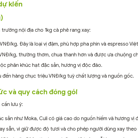
dự kiến
)
ị trường nội địa cho 1kg cà phê rang xay:
NĐ/kg. Đây là loại vị đậm, phù hợp pha phin và espresso Việ
VNĐ/kg, thường thơm, chua thanh hơn và được ưa chuộng ch
c phân khúc hạt đặc sản, hương vị độc đáo.
iệu đến hàng chục triệu VNĐ/kg tuỳ chất lượng và nguồn gốc.
thức và quy cách đóng gói
cần lưu ý:
c sản như Moka, Culi có giá cao do nguồn hiếm và hương vị 
y sẵn, vì giữ được độ tươi và cho phép người dùng xay theo 