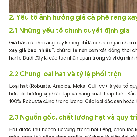
2. Yếu tố ảnh hưởng giá cà phê rang xa
2.1 Những yếu tố chính quyết định giá
Giá bán cà phê rang xay không chỉ là con số ngẫu nhiên m
xay giá bao nhiêu
”, chúng ta nên xem xét đồng thời ch
hành. Dưới đây là các tác nhân quan trọng và ví dụ minh
2.2 Chủng loại hạt và tỷ lệ phối trộn
Loại hạt (Robusta, Arabica, Moka, Culi, v.v.) là yếu tố q
hơn do hương vị phức tạp và năng suất thấp hơn. Sản
100% Robusta cùng trọng lượng. Các loại đặc sản hoặc h
2.3 Nguồn gốc, chất lượng hạt và quy tr
Hạt được thu hoạch từ vùng trồng nổi tiếng, chọn lọc k