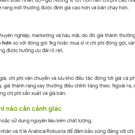
 kiểm soát nhiệt độ—giữ hương vị tốt hơn nên chi phí cao hơn
hê rang mới thường được định giá cao hơn và bán chạy hơn.
chuyên nghiệp, marketing và hậu mãi, do đó giá thành thường
o hơn
so với đóng gói 1kg hoặc mua sỉ vì chi phí đóng gói, vậ
ờng được hưởng ưu đãi rõ rệt.
h
ỉ giá, chi phí vận chuyển và lưu kho đều tác động tới giá cà p
g, giá thành rang xay thường điều chỉnh tăng theo. Ngoài ra,
g chi phí sản xuất và giá bán.
khi nào cần cảnh giác
 hoặc sử dụng nguyên liệu kém chất lượng.
nhận và tỉ lệ Arabica/Robusta để đảm bảo xứng đáng với chi 