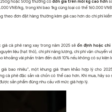
bì 250g hoặc 500g thường có
đơn giá trên mỗi kg cao hơn
so
.000 VNĐ/kg, trong khi bao 1kg cùng loại có thể 160.000 VNĐ
g theo đơn đặt hàng thường kèm giá cao hơn do chi phí kiể
ức giá cà phê rang xay trong năm 2025 sẽ
ổn định hoặc chỉ 
guyên liệu (hạt thô), chi phí năng lượng, chi phí vận chuyển 
ào khoảng vài phần trăm đến dưới 10% nếu không có sự kiện l
 giá bao nhiêu”, một khung giá tham khảo hợp lý cho 202
ng cà phê đặc sản và chồn có thể cao hơn. Khi mua, hãy so
 được sản phẩm đúng nhu cầu với mức giá hợp lý.