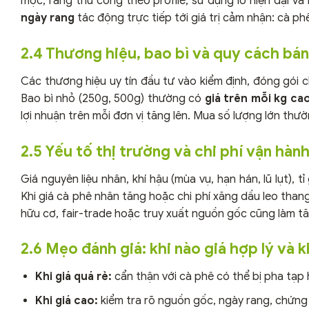
mộc, rang thủ công theo profile, sử dụng lò hiện đại và
ngày rang
tác động trực tiếp tới giá trị cảm nhận: cà p
2.4 Thương hiệu, bao bì và quy cách bán
Các thương hiệu uy tín đầu tư vào kiểm định, đóng gói 
Bao bì nhỏ (250g, 500g) thường có
giá trên mỗi kg ca
lợi nhuận trên mỗi đơn vị tăng lên. Mua số lượng lớn thư
2.5 Yếu tố thị trường và chi phí vận hàn
Giá nguyên liệu nhân, khí hậu (mùa vụ, hạn hán, lũ lụt), t
Khi giá cà phê nhân tăng hoặc chi phí xăng dầu leo than
hữu cơ, fair-trade hoặc truy xuất nguồn gốc cũng làm tăn
2.6 Mẹo đánh giá: khi nào giá hợp lý và 
Khi giá quá rẻ:
cẩn thận với cà phê có thể bị pha tạp
Khi giá cao:
kiểm tra rõ nguồn gốc, ngày rang, chứng 