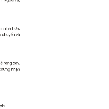
. Ngoài ra,
 nhỉnh hơn.
n chuyển và
hê rang xay.
 chứng nhận
phí.