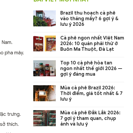
Brazil thu hoạch cà phê
vào tháng mấy? 6 gợi ý &
lưu ý 2026
Cà phê ngon nhất Việt Nam
t Nam.
2026: 10 quán phải thử ở
Buôn Ma Thuột, Đà Lạt
o pha máy.
Top 10 cà phê hòa tan
ngon nhất thế giới 2026 —
gợi ý đáng mua
Mùa cà phê Brazil 2026:
Thời điểm, giá tốt nhất & 7
lưu ý
Mùa cà phê Đắk Lắk 2026:
đặc trưng.
7 gợi ý tham quan, chụp
ảnh và lưu ý
sở thích.