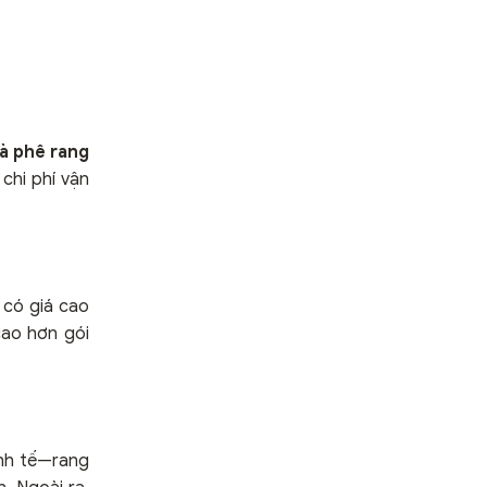
à phê rang
chi phí vận
có giá cao
cao hơn gói
inh tế—rang