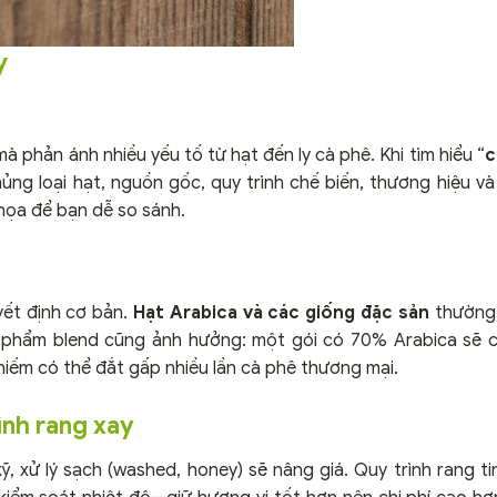
y
à phản ánh nhiều yếu tố từ hạt đến ly cà phê. Khi tìm hiểu “
c
ủng loại hạt, nguồn gốc, quy trình chế biến, thương hiệu và 
 họa để bạn dễ so sánh.
uyết định cơ bản.
Hạt Arabica và các giống đặc sản
thường 
 phẩm blend cũng ảnh hưởng: một gói có 70% Arabica sẽ 
iếm có thể đắt gấp nhiều lần cà phê thương mại.
ình rang xay
ỹ, xử lý sạch (washed, honey) sẽ nâng giá. Quy trình rang t