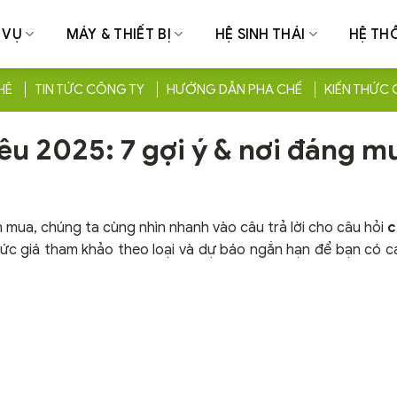
 VỤ
MÁY & THIẾT BỊ
HỆ SINH THÁI
HỆ TH
HÊ
TIN TỨC CÔNG TY
HƯỚNG DẪN PHA CHẾ
KIẾN THỨC 
êu 2025: 7 gợi ý & nơi đáng m
n mua, chúng ta cùng nhìn nhanh vào câu trả lời cho câu hỏi
c
c giá tham khảo theo loại và dự báo ngắn hạn để bạn có cá