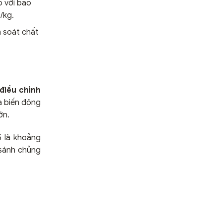
 với bao
/kg.
m soát chất
điều chỉnh
và biến động
ớn.
5 là khoảng
 sánh chủng