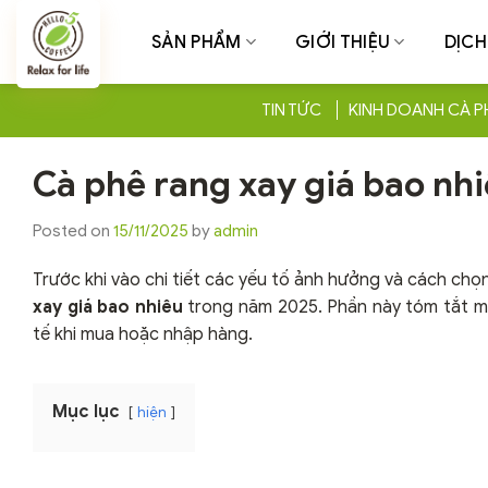
Chuyển
đến
SẢN PHẨM
GIỚI THIỆU
DỊCH
nội
dung
TIN TỨC
KINH DOANH CÀ P
Cà phê rang xay giá bao nhi
Posted on
15/11/2025
by
admin
Trước khi vào chi tiết các yếu tố ảnh hưởng và cách chọ
xay giá bao nhiêu
trong năm 2025. Phần này tóm tắt mứ
tế khi mua hoặc nhập hàng.
Mục lục
hiện