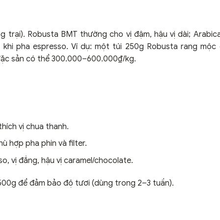
ng trại). Robusta BMT thường cho vị đậm, hậu vị dài; Arabi
 khi pha espresso. Ví dụ: một túi 250g Robusta rang mộc
 đặc sản có thể 300.000–600.000₫/kg.
thích vị chua thanh.
ù hợp pha phin và filter.
o, vị đắng, hậu vị caramel/chocolate.
500g để đảm bảo độ tươi (dùng trong 2–3 tuần).