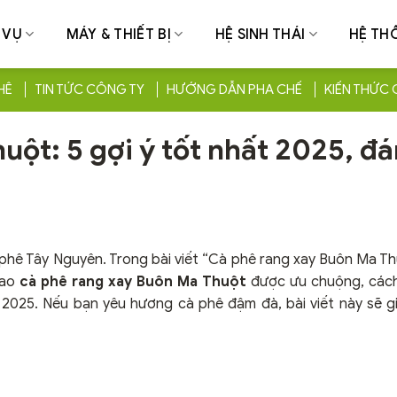
 VỤ
MÁY & THIẾT BỊ
HỆ SINH THÁI
HỆ TH
HÊ
TIN TỨC CÔNG TY
HƯỚNG DẪN PHA CHẾ
KIẾN THỨC 
uột: 5 gợi ý tốt nhất 2025, đ
phê Tây Nguyên. Trong bài viết “Cà phê rang xay Buôn Ma Thu
sao
cà phê rang xay Buôn Ma Thuột
được ưu chuộng, các
025. Nếu bạn yêu hương cà phê đậm đà, bài viết này sẽ g