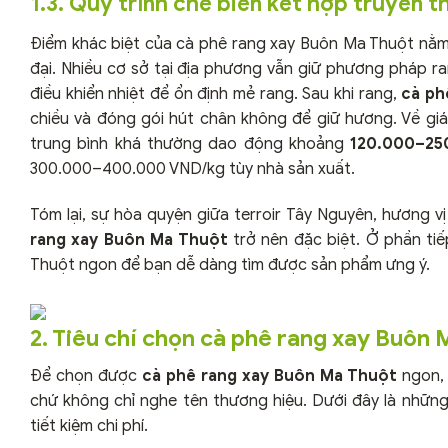
1.3. Quy trình chế biến kết hợp truyền 
Điểm khác biệt của cà phê rang xay Buôn Ma Thuột nằm 
đại. Nhiều cơ sở tại địa phương vẫn giữ phương pháp r
điều khiển nhiệt để ổn định mẻ rang. Sau khi rang,
cà ph
chiều và đóng gói hút chân không để giữ hương. Về gi
trung bình khá thường dao động khoảng
120.000–25
300.000–400.000 VND/kg tùy nhà sản xuất.
Tóm lại, sự hòa quyện giữa terroir Tây Nguyên, hương vị
rang xay Buôn Ma Thuột
trở nên đặc biệt. Ở phần ti
Thuột ngon để bạn dễ dàng tìm được sản phẩm ưng ý.
2. Tiêu chí chọn cà phê rang xay Buôn
Để chọn được
cà phê rang xay Buôn Ma Thuột
ngon, 
chứ không chỉ nghe tên thương hiệu. Dưới đây là nhữn
tiết kiệm chi phí.