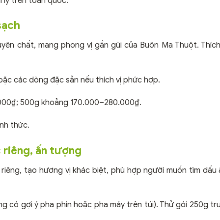
i lý trên toàn quốc.
sạch
uyên chất, mang phong vị gần gũi của Buôn Ma Thuột. Thíc
ặc các dòng đặc sản nếu thích vị phức hợp.
00₫; 500g khoảng 170.000–280.000₫.
nh thức.
 riêng, ấn tượng
riêng, tạo hương vị khác biệt, phù hợp người muốn tìm dấu ấ
 có gợi ý pha phin hoặc pha máy trên túi). Thử gói 250g tr