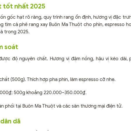
t tốt nhất 2025
ồn gốc hạt rõ ràng, quy trình rang ổn định, hương vị đặc trư
ng tìm cà phê rang xay Buôn Ma Thuột cho phin, espresso h
há trong 2025.
ểm soát
 được độ nguyên chất. Hương vị đậm nồng, hậu vị kéo dài,
hất (500g). Thích hợp pha phin, làm espresso cỡ nhẹ.
000₫; 500g khoảng 220.000–350.000₫.
ân phối tại Buôn Ma Thuột và các sàn thương mại điện tử.
 dân dã