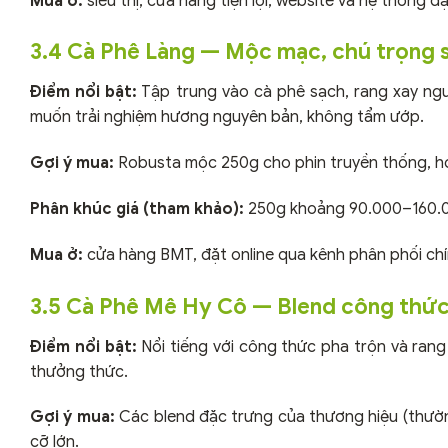
Mua ở:
siêu thị, cửa hàng tiện lợi, website và hệ thống đạ
3.4 Cà Phê Làng — Mộc mạc, chú trọng 
Điểm nổi bật:
Tập trung vào cà phê sạch, rang xay ng
muốn trải nghiệm hương nguyên bản, không tẩm ướp.
Gợi ý mua:
Robusta mộc 250g cho phin truyền thống, ho
Phân khúc giá (tham khảo):
250g khoảng 90.000–160.0
Mua ở:
cửa hàng BMT, đặt online qua kênh phân phối chí
3.5 Cà Phê Mê Hy Cô — Blend công thức
Điểm nổi bật:
Nổi tiếng với công thức pha trộn và rang 
thưởng thức.
Gợi ý mua:
Các blend đặc trưng của thương hiệu (thường
cỡ lớn.