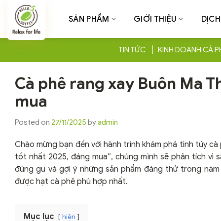
Chuyển
đến
SẢN PHẨM
GIỚI THIỆU
DỊCH
nội
dung
TIN TỨC
KINH DOANH CÀ P
Cà phê rang xay Buôn Ma Th
mua
Posted on
27/11/2025
by
admin
Chào mừng bạn đến với hành trình khám phá tinh túy cà 
tốt nhất 2025, đáng mua”, chúng mình sẽ phân tích vì 
đúng gu và gợi ý những sản phẩm đáng thử trong năm 2
được hạt cà phê phù hợp nhất.
Mục lục
hiện