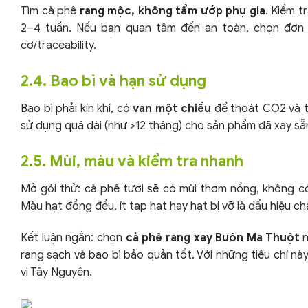
Tìm cà phê
rang mộc, không tẩm ướp phụ gia
. Kiểm t
2–4 tuần. Nếu bạn quan tâm đến an toàn, chọn đơn
cơ/traceability.
2.4. Bao bì và hạn sử dụng
Bao bì phải kín khí, có
van một chiều
để thoát CO2 và tr
sử dụng quá dài (như >12 tháng) cho sản phẩm đã xay sẵ
2.5. Mùi, màu và kiểm tra nhanh
Mở gói thử: cà phê tươi sẽ có mùi thơm nồng, không có
Màu hạt đồng đều, ít tạp hạt hay hạt bị vỡ là dấu hiệu ch
Kết luận ngắn: chọn
cà phê rang xay Buôn Ma Thuột
n
rang sạch và bao bì bảo quản tốt. Với những tiêu chí này
vị Tây Nguyên.