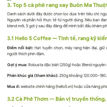
3. Top 5 cà phê rang xay Buôn Ma Thuộ
Danh sách dưới đây được chọn lọc dựa trên tiêu chí: ngu
Nguyên và phản hồi thực tế từ người dùng. Nếu bạn đa
blend mới, 5 gợi ý sau đây đáng để mình bắt đầu khám p
3.1 Hello 5 Coffee — Tinh tế, rang kỹ ki
Điểm nổi bật:
Hạt tuyển chọn, máy rang hiện đại, giữ
người thích phin đậm.
Gợi ý mua:
Robusta đặc biệt (250g) hoặc Blend nguyên c
Phân khúc giá (tham khảo):
250g khoảng 120.000–180.
Mua ở:
website chính hãng (hello5.vn) hoặc cửa hàng ph
3.2 Cà Phê Thơm — Bản vị truyền thống,