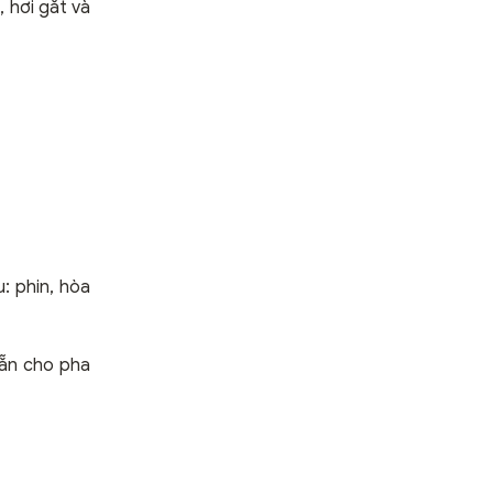
 hơi gắt và
: phin, hòa
sẵn cho pha