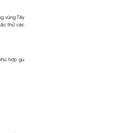
ng vùng Tây
oặc thử các
 phù hợp gu