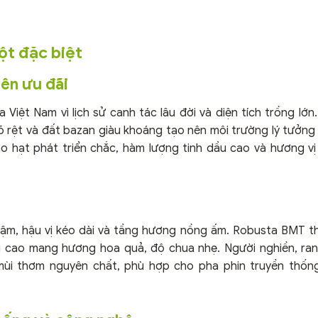
ột đặc biệt
iên ưu đãi
 Việt Nam vì lịch sử canh tác lâu đời và diện tích trồng lớn
õ rệt và đất bazan giàu khoáng tạo nên môi trường lý tưởng
ho hạt phát triển chắc, hàm lượng tinh dầu cao và hương v
đậm, hậu vị kéo dài và tầng hương nồng ấm. Robusta BMT t
g cao mang hương hoa quả, độ chua nhẹ. Người nghiền, ra
ùi thơm nguyên chất, phù hợp cho pha phin truyền thốn