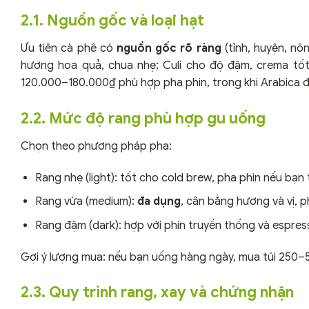
2.1. Nguồn gốc và loại hạt
Ưu tiên cà phê có
nguồn gốc rõ ràng
(tỉnh, huyện, nô
hương hoa quả, chua nhẹ; Culi cho độ đậm, crema tốt
120.000–180.000₫ phù hợp pha phin, trong khi Arabica
2.2. Mức độ rang phù hợp gu uống
Chọn theo phương pháp pha:
Rang nhẹ (light): tốt cho cold brew, pha phin nếu bạn 
Rang vừa (medium):
đa dụng
, cân bằng hương và vị, ph
Rang đậm (dark): hợp với phin truyền thống và espress
Gợi ý lượng mua: nếu bạn uống hàng ngày, mua túi 250–
2.3. Quy trình rang, xay và chứng nhận