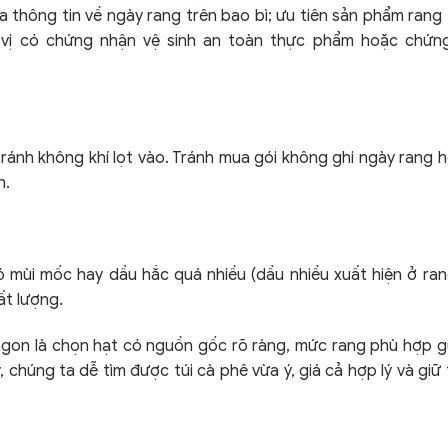
ra thông tin về ngày rang trên bao bì; ưu tiên sản phẩm rang
 vị có chứng nhận vệ sinh an toàn thực phẩm hoặc chứn
ánh không khí lọt vào. Tránh mua gói không ghi ngày rang 
n.
 mùi mốc hay dầu hắc quá nhiều (dầu nhiều xuất hiện ở ran
ất lượng.
gon là chọn hạt có nguồn gốc rõ ràng, mức rang phù hợp gu
, chúng ta dễ tìm được túi cà phê vừa ý, giá cả hợp lý và gi