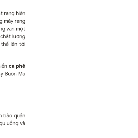
t rang hiện
ng máy rang
ụng van một
 chất lượng
thể lên tới
hiến
cà phê
xay Buôn Ma
ch bảo quản
 gu uống và