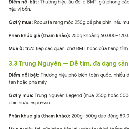
Điểm nổi bật:
Thương hiệu lâu đời ở BMT, giữ phong các
hậu vị bền.
Gợi ý mua:
Robusta rang mộc 250g để pha phin; nếu mu
Phân khúc giá (tham khảo):
250g khoảng 60.000–120.0
Mua ở:
trực tiếp các quán, chợ BMT hoặc cửa hàng tỉnh
3.3 Trung Nguyên — Dễ tìm, đa dạng sả
Điểm nổi bật:
Thương hiệu phổ biến toàn quốc, nhiều d
tan hoặc pha máy.
Gợi ý mua:
Trung Nguyên Legend (mua 250g hoặc 500g) 
phin hoặc espresso.
Phân khúc giá (tham khảo):
200g–500g dao động 80.00