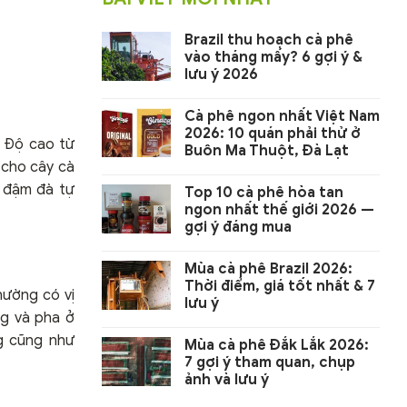
Brazil thu hoạch cà phê
vào tháng mấy? 6 gợi ý &
lưu ý 2026
Cà phê ngon nhất Việt Nam
2026: 10 quán phải thử ở
. Độ cao từ
Buôn Ma Thuột, Đà Lạt
 cho cây cà
ị đậm đà tự
Top 10 cà phê hòa tan
ngon nhất thế giới 2026 —
gợi ý đáng mua
Mùa cà phê Brazil 2026:
Thời điểm, giá tốt nhất & 7
hường có vị
lưu ý
ng và pha ở
g cũng như
Mùa cà phê Đắk Lắk 2026:
7 gợi ý tham quan, chụp
ảnh và lưu ý