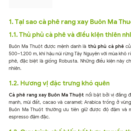
1. Tại sao cà phê rang xay Buôn Ma Thu
1.1. Thủ phủ cà phê và điều kiện thiên nh
Buôn Ma Thuột được mệnh danh là
thủ phủ cà phê
của
500–1.200 m, khí hậu núi rừng Tây Nguyên với mùa khô r
phê, đặc biệt là giống Robusta. Những điều kiện này c
nhiên.
1.2. Hương vị đặc trưng khó quên
Cà phê rang xay Buôn Ma Thuột
nổi bật bởi vị đắng 
mạnh, mùi đất, cacao và caramel; Arabica trồng ở vùn
Buôn Ma Thuột thường ưu tiên giữ được độ đậm và m
espresso đậm đặc.