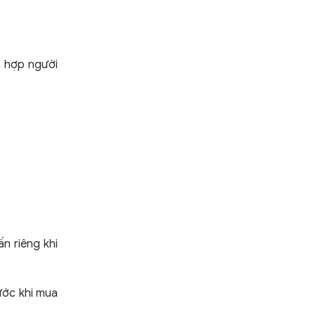
h hợp người
n riêng khi
ước khi mua