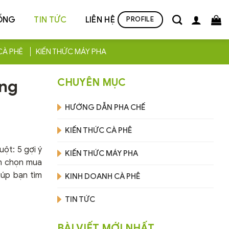
ỐNG
TIN TỨC
LIÊN HỆ
PROFILE
CÀ PHÊ
KIẾN THỨC MÁY PHA
áng
CHUYÊN MỤC
HƯỚNG DẪN PHA CHẾ
KIẾN THỨC CÀ PHÊ
ột: 5 gợi ý
KIẾN THỨC MÁY PHA
h chọn mua
iúp bạn tìm
KINH DOANH CÀ PHÊ
TIN TỨC
BÀI VIẾT MỚI NHẤT