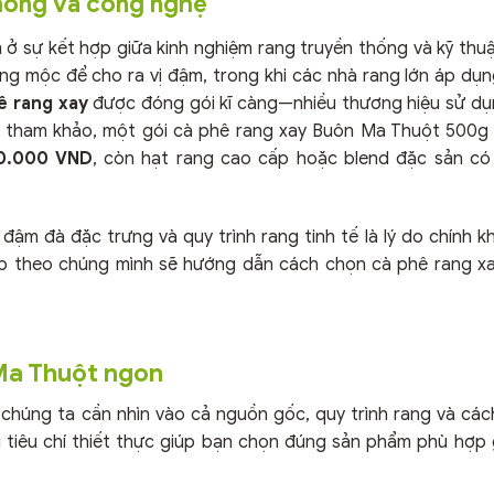
thống và công nghệ
ở sự kết hợp giữa kinh nghiệm rang truyền thống và kỹ thuậ
ang mộc để cho ra vị đậm, trong khi các nhà rang lớn áp dụ
ê rang xay
được đóng gói kĩ càng—nhiều thương hiệu sử d
á tham khảo, một gói cà phê rang xay Buôn Ma Thuột 500g
0.000 VND
, còn hạt rang cao cấp hoặc blend đặc sản có 
 đậm đà đặc trưng và quy trình rang tinh tế là lý do chính k
ếp theo chúng mình sẽ hướng dẫn cách chọn cà phê rang 
 Ma Thuột ngon
chúng ta cần nhìn vào cả nguồn gốc, quy trình rang và cá
g tiêu chí thiết thực giúp bạn chọn đúng sản phẩm phù hợp