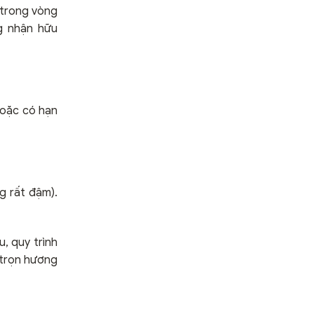
 trong vòng
g nhận hữu
hoặc có hạn
g rất đậm).
, quy trình
ữ trọn hương