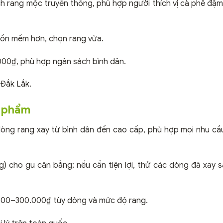
h rang mộc truyền thống, phù hợp người thích vị cà phê đậm,
ốn mềm hơn, chọn rang vừa.
00₫, phù hợp ngân sách bình dân.
 Đắk Lắk.
n phẩm
òng rang xay từ bình dân đến cao cấp, phù hợp mọi nhu cầu
cho gu cân bằng; nếu cần tiện lợi, thử các dòng đã xay 
0–300.000₫ tùy dòng và mức độ rang.