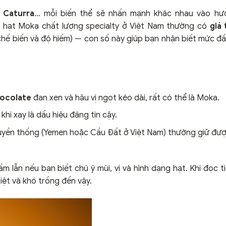
 Caturra
… mỗi biến thể sẽ nhấn mạnh khác nhau vào hươ
o, hạt Moka chất lượng specialty ở Việt Nam thường có
giá
hế biến và độ hiếm) — con số này giúp bạn nhận biết mức đầu
hocolate
đan xen và hậu vị ngọt kéo dài, rất có thể là Moka.
hi xay là dấu hiệu đáng tin cậy.
ruyền thống (Yemen hoặc Cầu Đất ở Việt Nam) thường giữ đư
 lẫn nếu bạn biết chú ý mùi, vị và hình dạng hạt. Khi đọc t
iệt và khó trồng đến vậy.