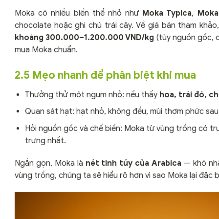
Moka có nhiều biến thể nhỏ như
Moka Typica
,
Moka
chocolate hoặc ghi chú trái cây. Về giá bán tham khả
khoảng 300.000–1.200.000 VND/kg
(tùy nguồn gốc, c
mua Moka chuẩn.
2.5 Mẹo nhanh để phân biệt khi mua
Thưởng thử một ngụm nhỏ: nếu thấy
hoa, trái đỏ, c
Quan sát hạt: hạt nhỏ, không đều, mùi thơm phức sau k
Hỏi nguồn gốc và chế biến: Moka từ vùng trồng có t
trưng nhất.
Ngắn gọn, Moka là
nét tinh túy của Arabica
— khó nhầm
vùng trồng, chúng ta sẽ hiểu rõ hơn vì sao Moka lại đặc b