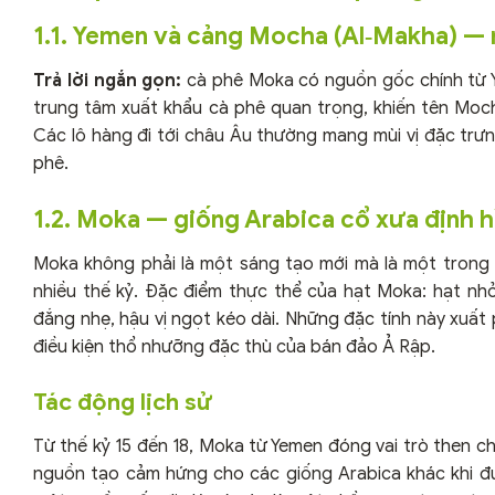
1.1. Yemen và cảng Mocha (Al‑Makha) — n
Trả lời ngắn gọn:
cà phê Moka có nguồn gốc chính từ Ye
trung tâm xuất khẩu cà phê quan trọng, khiến tên Moc
Các lô hàng đi tới châu Âu thường mang mùi vị đặc trư
phê.
1.2. Moka — giống Arabica cổ xưa định 
Moka không phải là một sáng tạo mới mà là một tron
nhiều thế kỷ. Đặc điểm thực thể của hạt Moka: hạt nh
đắng nhẹ, hậu vị ngọt kéo dài. Những đặc tính này xuất
điều kiện thổ nhưỡng đặc thù của bán đảo Ả Rập.
Tác động lịch sử
Từ thế kỷ 15 đến 18, Moka từ Yemen đóng vai trò then ch
nguồn tạo cảm hứng cho các giống Arabica khác khi đượ