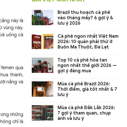
Brazil thu hoạch cà phê
vào tháng mấy? 6 gợi ý &
cảng này là
lưu ý 2026
ừ vùng này.
hoá uống cà
Cà phê ngon nhất Việt Nam
2026: 10 quán phải thử ở
Buôn Ma Thuột, Đà Lạt
Top 10 cà phê hòa tan
ngon nhất thế giới 2026 —
ở Yemen qua
gợi ý đáng mua
chua thanh,
ưới nắng và
Mùa cà phê Brazil 2026:
Thời điểm, giá tốt nhất & 7
lưu ý
Mùa cà phê Đắk Lắk 2026:
7 gợi ý tham quan, chụp
trong những
ảnh và lưu ý
hông chỉ là