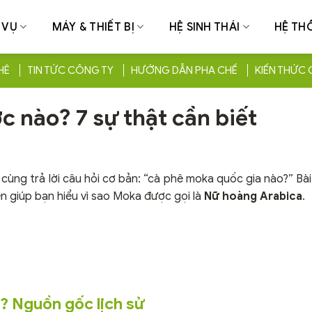
 VỤ
MÁY & THIẾT BỊ
HỆ SINH THÁI
HỆ TH
HÊ
TIN TỨC CÔNG TY
HƯỚNG DẪN PHA CHẾ
KIẾN THỨC 
 nào? 7 sự thật cần biết
cùng trả lời câu hỏi cơ bản: “cà phê moka quốc gia nào?” Bài
ên giúp bạn hiểu vì sao Moka được gọi là
Nữ hoàng Arabica
.
? Nguồn gốc lịch sử