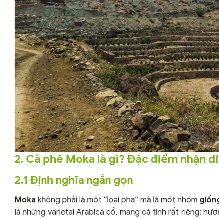
2. Cà phê Moka là gì? Đặc điểm nhận d
2.1 Định nghĩa ngắn gọn
Moka
không phải là một “loại pha” mà là một nhóm
giốn
là những varietal Arabica cổ, mang cá tính rất riêng: hư