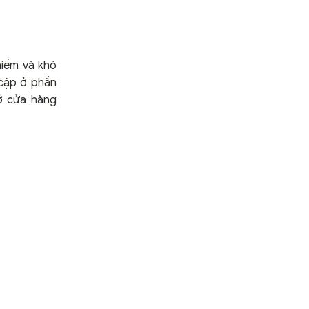
hiếm và khó
 cập ở phần
ở cửa hàng