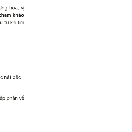
ng hoa, vị
 tham khảo
 tư khi tìm
ợc nét đặc
iếp phần về