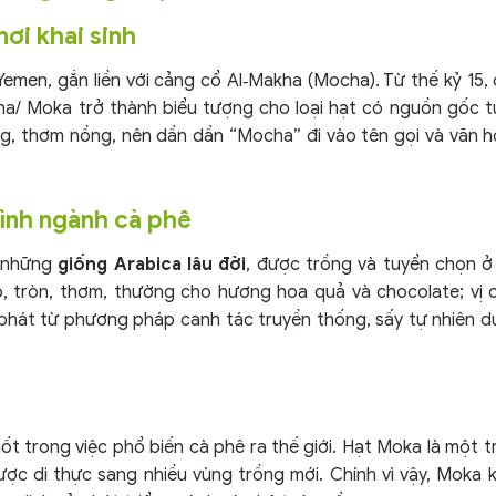
ơi khai sinh
men, gắn liền với cảng cổ Al‑Makha (Mocha). Từ thế kỷ 15, 
ha/ Moka trở thành biểu tượng cho loại hạt có nguồn gốc t
ng, thơm nồng, nên dần dần “Mocha” đi vào tên gọi và văn 
hình ngành cà phê
g những
giống Arabica lâu đời
, được trồng và tuyển chọn 
ỏ, tròn, thơm, thường cho hương hoa quả và chocolate; vị 
 phát từ phương pháp canh tác truyền thống, sấy tự nhiên d
ốt trong việc phổ biến cà phê ra thế giới. Hạt Moka là một 
c di thực sang nhiều vùng trồng mới. Chính vì vậy, Moka k