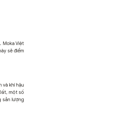
. Moka Việt
này sẽ điểm
 và khí hậu
Đất, một số
g sản lượng