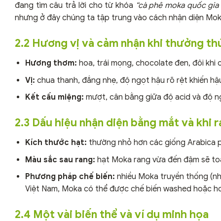
đang tìm câu trả lời cho từ khóa
“cà phê moka quốc gia
nhưng ở đây chúng ta tập trung vào cách nhận diện Mok
2.2 Hương vị và cảm nhận khi thưởng th
Hương thơm:
hoa, trái mọng, chocolate đen, đôi khi
Vị:
chua thanh, đắng nhẹ, độ ngọt hậu rõ rệt khiến hậu 
Kết cấu miệng:
mượt, cân bằng giữa độ acid và độ ng
2.3 Dấu hiệu nhận diện bằng mắt và khi 
Kích thước hạt:
thường nhỏ hơn các giống Arabica p
Màu sắc sau rang:
hạt Moka rang vừa đến đậm sẽ toát
Phương pháp chế biến:
nhiều Moka truyền thống (như
Việt Nam, Moka có thể được chế biến washed hoặc hon
2.4 Một vài biến thể và ví dụ minh họa