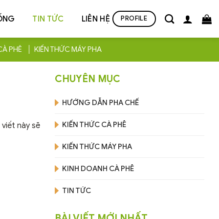
ỐNG
TIN TỨC
LIÊN HỆ
PROFILE
CÀ PHÊ
KIẾN THỨC MÁY PHA
CHUYÊN MỤC
HƯỚNG DẪN PHA CHẾ
KIẾN THỨC CÀ PHÊ
 viết này sẽ
KIẾN THỨC MÁY PHA
KINH DOANH CÀ PHÊ
TIN TỨC
BÀI VIẾT MỚI NHẤT