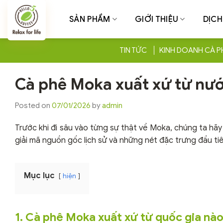
Chuyển
đến
SẢN PHẨM
GIỚI THIỆU
DỊCH
nội
dung
TIN TỨC
KINH DOANH CÀ P
Cà phê Moka xuất xứ từ nước
Posted on
07/01/2026
by
admin
Trước khi đi sâu vào từng sự thật về Moka, chúng ta hãy 
giải mã nguồn gốc lịch sử và những nét đặc trưng đầu ti
Mục lục
hiện
1. Cà phê Moka xuất xứ từ quốc gia nào