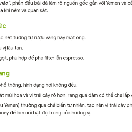
 nào”
, phần đầu bài đã làm rõ nguồn gốc gắn với Yemen và 
a khi nếm và quan sát.
ức
 có nét tương tự rượu vang hay mật ong.
vị lâu tan.
ọt, phù hợp để pha filter lẫn espresso.
rang
hổ thông, hình dạng hơi không đều.
 mùi hoa và vị trái cây rõ hơn; rang quá đậm có thể che lấp 
 Yemen) thường qua chế biến tự nhiên, tạo nên vị trái cây ph
ey để làm nổi bật độ trong của hương vị.