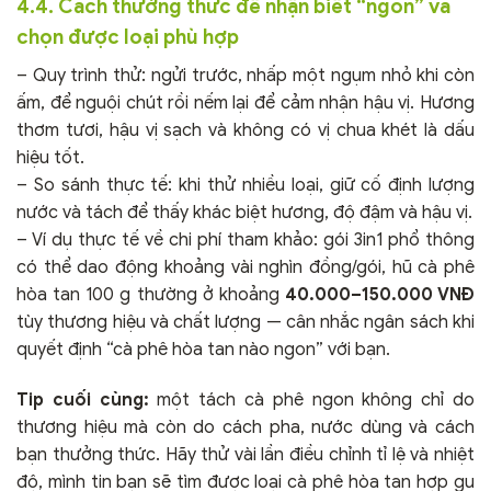
4.4. Cách thưởng thức để nhận biết “ngon” và
chọn được loại phù hợp
– Quy trình thử: ngửi trước, nhấp một ngụm nhỏ khi còn
ấm, để nguội chút rồi nếm lại để cảm nhận hậu vị. Hương
thơm tươi, hậu vị sạch và không có vị chua khét là dấu
hiệu tốt.
– So sánh thực tế: khi thử nhiều loại, giữ cố định lượng
nước và tách để thấy khác biệt hương, độ đậm và hậu vị.
– Ví dụ thực tế về chi phí tham khảo: gói 3in1 phổ thông
có thể dao động khoảng vài nghìn đồng/gói, hũ cà phê
hòa tan 100 g thường ở khoảng
40.000–150.000 VNĐ
tùy thương hiệu và chất lượng — cân nhắc ngân sách khi
quyết định “cà phê hòa tan nào ngon” với bạn.
Tip cuối cùng:
một tách cà phê ngon không chỉ do
thương hiệu mà còn do cách pha, nước dùng và cách
bạn thưởng thức. Hãy thử vài lần điều chỉnh tỉ lệ và nhiệt
độ, mình tin bạn sẽ tìm được loại cà phê hòa tan hợp gu