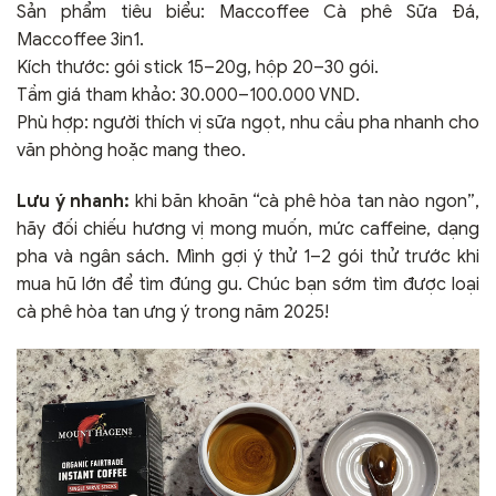
Sản phẩm tiêu biểu: Maccoffee Cà phê Sữa Đá,
Maccoffee 3in1.
Kích thước: gói stick 15–20g, hộp 20–30 gói.
Tầm giá tham khảo: 30.000–100.000 VND.
Phù hợp: người thích vị sữa ngọt, nhu cầu pha nhanh cho
văn phòng hoặc mang theo.
Lưu ý nhanh:
khi băn khoăn “cà phê hòa tan nào ngon”,
hãy đối chiếu hương vị mong muốn, mức caffeine, dạng
pha và ngân sách. Mình gợi ý thử 1–2 gói thử trước khi
mua hũ lớn để tìm đúng gu. Chúc bạn sớm tìm được loại
cà phê hòa tan ưng ý trong năm 2025!