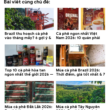
Bài viết cùng chủ đề:
Brazil thu hoạch cà phê
Cà phê ngon nhất Việt
vào tháng mấy? 6 gợi ý &
Nam 2026: 10 quán phải
lưu ý 2026
thử ở Buôn Ma Thuột, Đà
Lạt
Top 10 cà phê hòa tan
Mùa cà phê Brazil 2026:
ngon nhất thế giới 2026 —
Thời điểm, giá tốt nhất & 7
gợi ý đáng mua
lưu ý
Mùa cà phê Đắk Lắk 2026:
Mùa cà phê Tây Nguyên