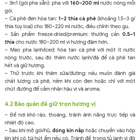
– 3in1 (gói pha sẵn): pha với
160–200 ml
nước nóng mỗi
gói.
– Cà phê đen hòa tan:
1–2 thìa cà phê
(khoảng 1.5–3 g/
thìa tùy loại) cho 180–220 ml nước, điều chỉnh theo gu.
– Sản phẩm freeze‑dried/premium: thường cần
0.5–1
thìa
cho nước 180–200 ml vì hương đậm hơn.
– Mẹo pha lạnh/iced: hòa tan cà phê với một ít nước
nóng trước, sau đó thêm nước lạnh/đá để cà phê tan
hết và giữ hương.
– Thử trước khi thêm sữa/đường: nếu muốn đánh giá
chất lượng cà phê, nếm khi còn đen hoặc chỉ với một
chút đường để cảm nhận hậu vị và aroma.
4.2 Bảo quản để giữ trọn hương vị
– Để nơi khô ráo, thoáng, tránh ánh nắng trực tiếp và
nhiệt độ cao.
– Sau khi mở gói/hũ,
đóng kín nắp
hoặc chuyển vào hộp
kín khí có túi hút ẩm nếu có. Tránh để trong tủ lạnh vì độ