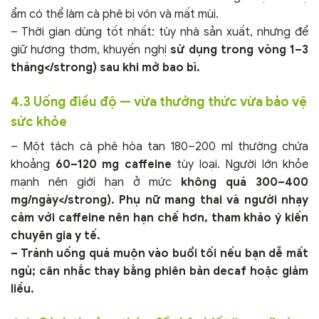
ẩm có thể làm cà phê bị vón và mất mùi.
– Thời gian dùng tốt nhất: tùy nhà sản xuất, nhưng để
giữ hương thơm, khuyến nghị
sử dụng trong vòng 1–3
tháng</strong) sau khi mở bao bì.
4.3 Uống điều độ — vừa thưởng thức vừa bảo vệ
sức khỏe
– Một tách cà phê hòa tan 180–200 ml thường chứa
khoảng
60–120 mg caffeine
tùy loại. Người lớn khỏe
mạnh nên giới hạn ở mức
không quá 300–400
mg/ngày</strong). Phụ nữ mang thai và người nhạy
cảm với caffeine nên hạn chế hơn, tham khảo ý kiến
chuyên gia y tế.
– Tránh uống quá muộn vào buổi tối nếu bạn dễ mất
ngủ; cân nhắc thay bằng phiên bản decaf hoặc giảm
liều.