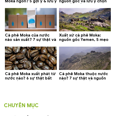
Moka ngon? 5 gợi ý & lưu ý
nguồn gốc và lưu ý chọn
quan trọng
loại tốt nhất
Cà phê Moka của nước
Xuất xứ cà phê Moka:
nào sản xuất? 7 sự thật và
nguồn gốc Yemen, 5 mẹo
gợi ý đáng mua
phân biệt và gợi ý mua
Cà phê Moka xuất phát từ
Cà phê Moka thuộc nước
nước nào? 6 sự thật bất
nào? 7 sự thật và nguồn
ngờ về Yemen
gốc bạn nên biết
CHUYÊN MỤC