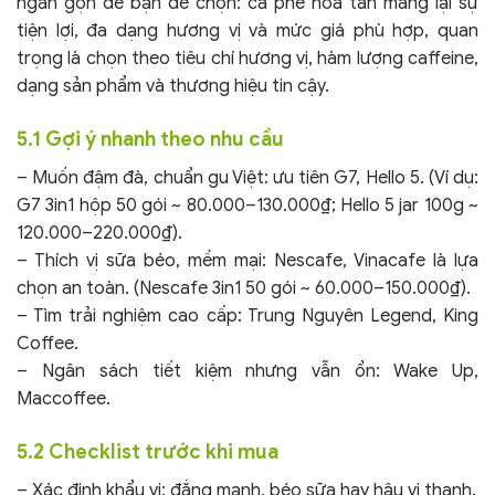
ngắn gọn để bạn dễ chọn: cà phê hòa tan mang lại sự
tiện lợi, đa dạng hương vị và mức giá phù hợp, quan
trọng là chọn theo tiêu chí hương vị, hàm lượng caffeine,
dạng sản phẩm và thương hiệu tin cậy.
5.1 Gợi ý nhanh theo nhu cầu
– Muốn đậm đà, chuẩn gu Việt: ưu tiên G7, Hello 5. (Ví dụ:
G7 3in1 hộp 50 gói ~ 80.000–130.000₫; Hello 5 jar 100g ~
120.000–220.000₫).
– Thích vị sữa béo, mềm mại: Nescafe, Vinacafe là lựa
chọn an toàn. (Nescafe 3in1 50 gói ~ 60.000–150.000₫).
– Tìm trải nghiệm cao cấp: Trung Nguyên Legend, King
Coffee.
– Ngân sách tiết kiệm nhưng vẫn ổn: Wake Up,
Maccoffee.
5.2 Checklist trước khi mua
– Xác định khẩu vị: đắng mạnh, béo sữa hay hậu vị thanh.