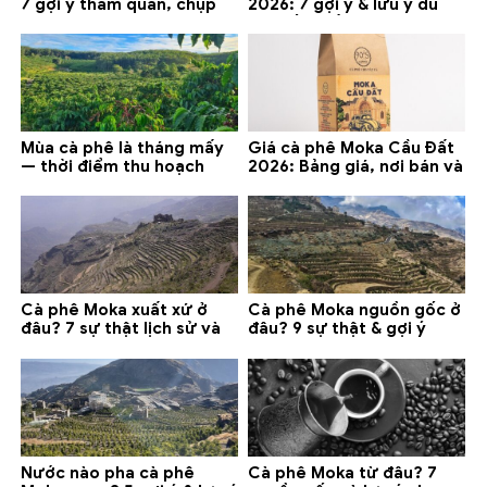
7 gợi ý tham quan, chụp
2026: 7 gợi ý & lưu ý du
ảnh và lưu ý
lịch tốt nhất
Mùa cà phê là tháng mấy
Giá cà phê Moka Cầu Đất
— thời điểm thu hoạch
2026: Bảng giá, nơi bán và
chính và lưu ý 2026
gợi ý đáng mua
Cà phê Moka xuất xứ ở
Cà phê Moka nguồn gốc ở
đâu? 7 sự thật lịch sử và
đâu? 9 sự thật & gợi ý
lưu ý chọn mua (2026)
chọn mua 2026
Nước nào pha cà phê
Cà phê Moka từ đâu? 7