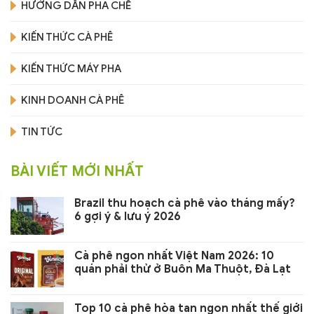
HƯỚNG DẪN PHA CHẾ
KIẾN THỨC CÀ PHÊ
KIẾN THỨC MÁY PHA
KINH DOANH CÀ PHÊ
TIN TỨC
BÀI VIẾT MỚI NHẤT
Brazil thu hoạch cà phê vào tháng mấy?
6 gợi ý & lưu ý 2026
Cà phê ngon nhất Việt Nam 2026: 10
quán phải thử ở Buôn Ma Thuột, Đà Lạt
Top 10 cà phê hòa tan ngon nhất thế giới