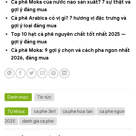
Cà phê Moka của nước nào sản xuất? 7 sự thật và
gợi ý đáng mua
Cà phê Arabica có vị gì? 7 hương vị đặc trưng và
gợi ý loại đáng mua
Top 10 hạt cà phê nguyên chất tốt nhất 2025 —
gợi ý đáng mua
Cà phê Moka: 9 gợi ý chọn và cách pha ngon nhất
2026, đáng mua
Danh mục:
Tin tức
Từ khóa:
ca phe 3in1
ca phe hoa tan
ca phe ngon
2025
danh gia ca phe