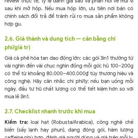
review thực tế, tỷ lệ đánh giá sao và phản hồi về mùi vị
sau khi mở hộp. Nếu mua hộp lớn, ưu tiên nơi bán có
chính sách đổi trả để tránh rủi ro mua sản phẩm không
hợp gu.
2.6. Giá thành và dung tích — cân bằng chi
phí/giá trị
Giá cà phê hòa tan dao động lớn: các gói 3in1 thường từ
vài nghìn đến vài chục nghìn đồng mỗi gói; hũ 100–200g
có thể từ khoảng 80.000–400.000₫ tùy thương hiệu và
công nghệ. Hãy cân nhắc chi phí/ly: nếu bạn uống mỗi
ngày, đầu tư hũ chất lượng có thể tiết kiệm hơn so với
mua lẻ 3in1.
2.7. Checklist nhanh trước khi mua
Kiểm tra:
loại hạt (Robusta/Arabica), công nghệ chế
biến (sấy lạnh hay phun), dạng đóng gói, hàm lượng
caffeine phù hợp, đánh giá người dùng và giá trên mỗi ly.