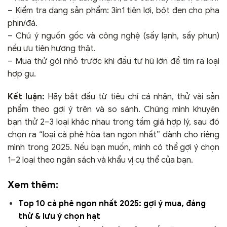
– Kiểm tra dạng sản phẩm: 3in1 tiện lợi, bột đen cho pha
phin/đá.
– Chú ý nguồn gốc và công nghệ (sấy lạnh, sấy phun)
nếu ưu tiên hương thật.
– Mua thử gói nhỏ trước khi đầu tư hũ lớn để tìm ra loại
hợp gu.
Kết luận:
Hãy bắt đầu từ tiêu chí cá nhân, thử vài sản
phẩm theo gợi ý trên và so sánh. Chúng mình khuyên
bạn thử 2–3 loại khác nhau trong tầm giá hợp lý, sau đó
chọn ra “loại cà phê hòa tan ngon nhất” dành cho riêng
mình trong 2025. Nếu bạn muốn, mình có thể gợi ý chọn
1–2 loại theo ngân sách và khẩu vị cụ thể của bạn.
Xem thêm:
Top 10 cà phê ngon nhất 2025: gợi ý mua, đáng
thử & lưu ý chọn hạt