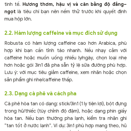
tinh tế.
Hương thơm, hậu vị và cân bằng độ đắng–
ngọt
là tiêu chí bạn nên nếm thử trước khi quyết định
mua hộp lớn.
2.2. Hàm lượng caffeine và mục đích sử dụng
Robusta có hàm lượng caffeine cao hơn Arabica, phù
hợp khi bạn cần tỉnh táo nhanh. Nếu nhạy cảm với
caffeine hoặc muốn uống nhiều ly/ngày, chọn loại nhẹ
hơn hoặc gói 3in1 đã pha sẵn tỷ lệ sữa đường phù hợp.
Lưu ý: với mục tiêu giảm caffeine, xem nhãn hoặc chọn
sản phẩm ghi nhẹ/caffeine thấp.
2.3. Dạng cà phê và cách pha
Cà phê hòa tan có dạng: stick/3in1 (1 ly tiện lợi), bột đựng
trong hũ/thiếc (tùy chỉnh độ đậm), hoặc dạng phin giấy
hòa tan. Nếu bạn thường pha lạnh, kiểm tra nhãn ghi
“tan tốt ở nước lạnh”. Ví dụ: 3in1 phù hợp mang theo, hũ