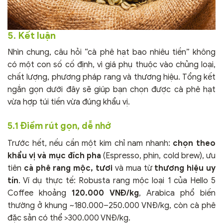
5. Kết luận
Nhìn chung, câu hỏi “cà phê hạt bao nhiêu tiền” không
có một con số cố định, vì giá phụ thuộc vào chủng loại,
chất lượng, phương pháp rang và thương hiệu. Tổng kết
ngắn gọn dưới đây sẽ giúp bạn chọn được cà phê hạt
vừa hợp túi tiền vừa đúng khẩu vị.
5.1 Điểm rút gọn, dễ nhớ
Trước hết, nếu cần một kim chỉ nam nhanh:
chọn theo
khẩu vị và mục đích pha
(Espresso, phin, cold brew), ưu
tiên
cà phê rang mộc, tươi
và mua từ
thương hiệu uy
tín
. Ví dụ thực tế: Robusta rang mộc loại 1 của Hello 5
Coffee khoảng
120.000 VNĐ/kg
, Arabica phổ biến
thường ở khung ~180.000–250.000 VNĐ/kg, còn cà phê
đặc sản có thể >300.000 VNĐ/kg.