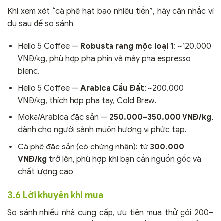
Khi xem xét “cà phê hạt bao nhiêu tiền”, hãy cân nhắc ví
dụ sau để so sánh:
Hello 5 Coffee —
Robusta rang mộc loại 1
: ~120.000
VNĐ/kg, phù hợp pha phin và máy pha espresso
blend.
Hello 5 Coffee —
Arabica Cầu Đất
: ~200.000
VNĐ/kg, thích hợp pha tay, Cold Brew.
Moka/Arabica đặc sản —
250.000–350.000 VNĐ/kg
,
dành cho người sành muốn hương vị phức tạp.
Cà phê đặc sản (có chứng nhận): từ
300.000
VNĐ/kg
trở lên, phù hợp khi bạn cần nguồn gốc và
chất lượng cao.
3.6 Lời khuyên khi mua
So sánh nhiều nhà cung cấp, ưu tiên mua thử gói 200–