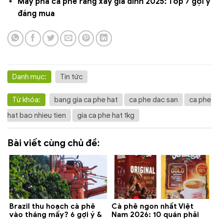
Máy pha cà phê rang xay gia đình 2025: Top 7 gợi ý
đáng mua
Danh mục:
Tin tức
Từ khóa:
bang gia ca phe hat
ca phe dac san
ca phe
hat bao nhieu tien
gia ca phe hat 1kg
Bài viết cùng chủ đề:
Brazil thu hoạch cà phê
Cà phê ngon nhất Việt
vào tháng mấy? 6 gợi ý &
Nam 2026: 10 quán phải