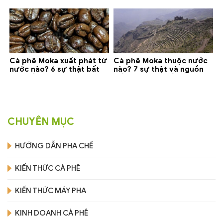
gợi ý đáng mua
phân biệt và gợi ý mua
Cà phê Moka xuất phát từ
Cà phê Moka thuộc nước
nước nào? 6 sự thật bất
nào? 7 sự thật và nguồn
ngờ về Yemen
gốc bạn nên biết
CHUYÊN MỤC
HƯỚNG DẪN PHA CHẾ
KIẾN THỨC CÀ PHÊ
KIẾN THỨC MÁY PHA
KINH DOANH CÀ PHÊ