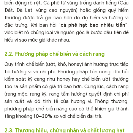
biến động rõ rệt. Cà phê từ vùng trồng danh tiếng (Cầu
Đất, Đà Lạt, vùng cao nguyên) hoặc giống quý hiếm
thường được trả giá cao hơn do độ hiếm và hương vị
đặc trưng. Khi bạn hỏi “
cà phê hạt bao nhiêu tiền
”,
việc biết rõ chủng loại và nguồn gốc là bước đầu tiên để
hiểu vì sao mức giá khác nhau.
2.2. Phương pháp chế biến và cách rang
Quy trình chế biến (ướt, khô, honey) ảnh hưởng trực tiếp
tới hương vị và chi phí. Phương pháp tốn công, đòi hỏi
kiểm soát kỹ càng như honey hay chế biến ướt thường
tạo ra sản phẩm có giá trị cao hơn. Cùng lúc, cách rang
(rang mộc, rang kỹ, rang tẩm hương) quyết định chi phí
sản xuất và độ tinh tế của hương vị. Thông thường,
phương pháp chế biến nâng cao có thể khiến giá thành
tăng khoảng
10–30%
so với chế biến đại trà.
2.3. Thương hiệu, chứng nhận và chất lượng hạt