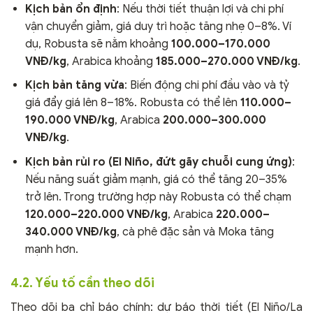
Kịch bản ổn định
: Nếu thời tiết thuận lợi và chi phí
vận chuyển giảm, giá duy trì hoặc tăng nhẹ 0–8%. Ví
dụ, Robusta sẽ nằm khoảng
100.000–170.000
VNĐ/kg
, Arabica khoảng
185.000–270.000 VNĐ/kg
.
Kịch bản tăng vừa
: Biến động chi phí đầu vào và tỷ
giá đẩy giá lên 8–18%. Robusta có thể lên
110.000–
190.000 VNĐ/kg
, Arabica
200.000–300.000
VNĐ/kg
.
Kịch bản rủi ro (El Niño, đứt gãy chuỗi cung ứng)
:
Nếu năng suất giảm mạnh, giá có thể tăng 20–35%
trở lên. Trong trường hợp này Robusta có thể chạm
120.000–220.000 VNĐ/kg
, Arabica
220.000–
340.000 VNĐ/kg
, cà phê đặc sản và Moka tăng
mạnh hơn.
4.2. Yếu tố cần theo dõi
Theo dõi ba chỉ báo chính: dự báo thời tiết (El Niño/La