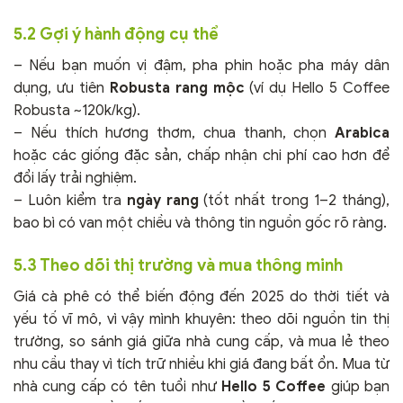
5.2 Gợi ý hành động cụ thể
– Nếu bạn muốn vị đậm, pha phin hoặc pha máy dân
dụng, ưu tiên
Robusta rang mộc
(ví dụ Hello 5 Coffee
Robusta ~120k/kg).
– Nếu thích hương thơm, chua thanh, chọn
Arabica
hoặc các giống đặc sản, chấp nhận chi phí cao hơn để
đổi lấy trải nghiệm.
– Luôn kiểm tra
ngày rang
(tốt nhất trong 1–2 tháng),
bao bì có van một chiều và thông tin nguồn gốc rõ ràng.
5.3 Theo dõi thị trường và mua thông minh
Giá cà phê có thể biến động đến 2025 do thời tiết và
yếu tố vĩ mô, vì vậy mình khuyên: theo dõi nguồn tin thị
trường, so sánh giá giữa nhà cung cấp, và mua lẻ theo
nhu cầu thay vì tích trữ nhiều khi giá đang bất ổn. Mua từ
nhà cung cấp có tên tuổi như
Hello 5 Coffee
giúp bạn