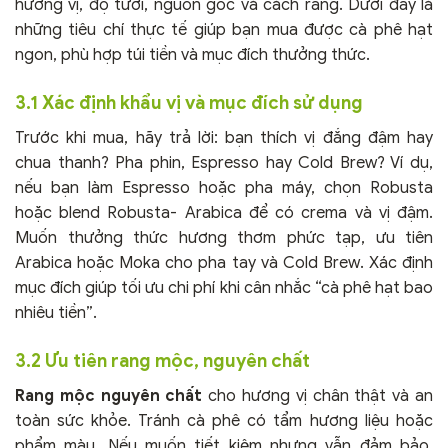
hương vị, độ tươi, nguồn gốc và cách rang. Dưới đây là
những tiêu chí thực tế giúp bạn mua được cà phê hạt
ngon, phù hợp túi tiền và mục đích thưởng thức.
3.1 Xác định khẩu vị và mục đích sử dụng
Trước khi mua, hãy trả lời: bạn thích vị đắng đậm hay
chua thanh? Pha phin, Espresso hay Cold Brew? Ví dụ,
nếu bạn làm Espresso hoặc pha máy, chọn Robusta
hoặc blend Robusta- Arabica để có crema và vị đậm.
Muốn thưởng thức hương thơm phức tạp, ưu tiên
Arabica hoặc Moka cho pha tay và Cold Brew. Xác định
mục đích giúp tối ưu chi phí khi cân nhắc “cà phê hạt bao
nhiêu tiền”.
3.2 Ưu tiên rang mộc, nguyên chất
Rang mộc nguyên chất
cho hương vị chân thật và an
toàn sức khỏe. Tránh cà phê có tẩm hương liệu hoặc
phẩm màu. Nếu muốn tiết kiệm nhưng vẫn đảm bảo,