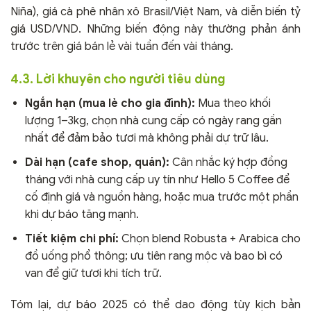
Niña), giá cà phê nhân xô Brasil/Việt Nam, và diễn biến tỷ
giá USD/VND. Những biến động này thường phản ánh
trước trên giá bán lẻ vài tuần đến vài tháng.
4.3. Lời khuyên cho người tiêu dùng
Ngắn hạn (mua lẻ cho gia đình):
Mua theo khối
lượng 1–3kg, chọn nhà cung cấp có ngày rang gần
nhất để đảm bảo tươi mà không phải dự trữ lâu.
Dài hạn (cafe shop, quán):
Cân nhắc ký hợp đồng
tháng với nhà cung cấp uy tín như Hello 5 Coffee để
cố định giá và nguồn hàng, hoặc mua trước một phần
khi dự báo tăng mạnh.
Tiết kiệm chi phí:
Chọn blend Robusta + Arabica cho
đồ uống phổ thông; ưu tiên rang mộc và bao bì có
van để giữ tươi khi tích trữ.
Tóm lại, dự báo 2025 có thể dao động tùy kịch bản