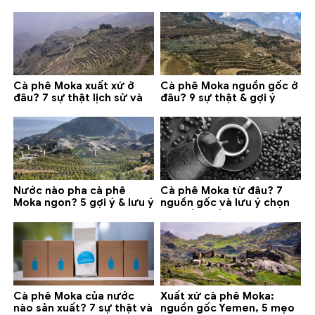
chính và lưu ý 2026
gợi ý đáng mua
Cà phê Moka xuất xứ ở
Cà phê Moka nguồn gốc ở
đâu? 7 sự thật lịch sử và
đâu? 9 sự thật & gợi ý
lưu ý chọn mua (2026)
chọn mua 2026
Nước nào pha cà phê
Cà phê Moka từ đâu? 7
Moka ngon? 5 gợi ý & lưu ý
nguồn gốc và lưu ý chọn
quan trọng
loại tốt nhất
Cà phê Moka của nước
Xuất xứ cà phê Moka:
nào sản xuất? 7 sự thật và
nguồn gốc Yemen, 5 mẹo