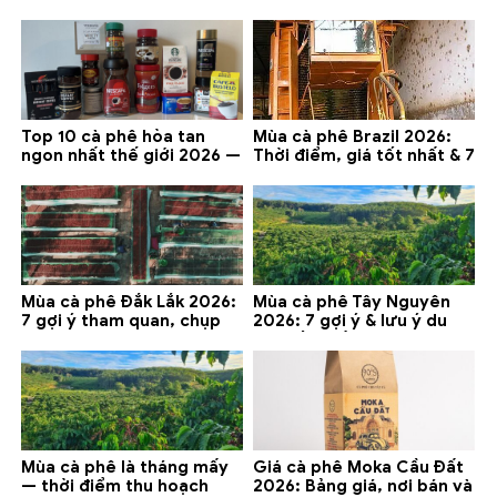
lưu ý 2026
thử ở Buôn Ma Thuột, Đà
Lạt
Top 10 cà phê hòa tan
Mùa cà phê Brazil 2026:
ngon nhất thế giới 2026 —
Thời điểm, giá tốt nhất & 7
gợi ý đáng mua
lưu ý
Mùa cà phê Đắk Lắk 2026:
Mùa cà phê Tây Nguyên
7 gợi ý tham quan, chụp
2026: 7 gợi ý & lưu ý du
ảnh và lưu ý
lịch tốt nhất
Mùa cà phê là tháng mấy
Giá cà phê Moka Cầu Đất
— thời điểm thu hoạch
2026: Bảng giá, nơi bán và