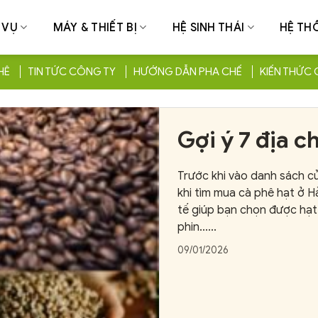
 VỤ
MÁY & THIẾT BỊ
HỆ SINH THÁI
HỆ TH
HÊ
TIN TỨC CÔNG TY
HƯỚNG DẪN PHA CHẾ
KIẾN THỨC 
Gợi ý 7 địa c
Phòng 2025 
Trước khi vào danh sách c
khi tìm mua cà phê hạt ở H
tế giúp bạn chọn được hạt
phin......
09/01/2026