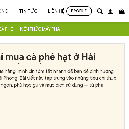
ỐNG
TIN TỨC
LIÊN HỆ
PROFILE
CÀ PHÊ
KIẾN THỨC MÁY PHA
hỉ mua cà phê hạt ở Hải
— Tốt nhất, đáng mua
ửa hàng, mình xin tóm tắt nhanh để bạn dễ định hướng
ải Phòng. Bài viết này tập trung vào những tiêu chí thực
 ngon, phù hợp gu và mục đích sử dụng — từ pha