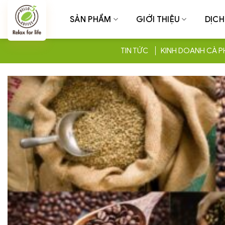
Chuyển
đến
SẢN PHẨM
GIỚI THIỆU
DỊCH
nội
dung
TIN TỨC
KINH DOANH CÀ P