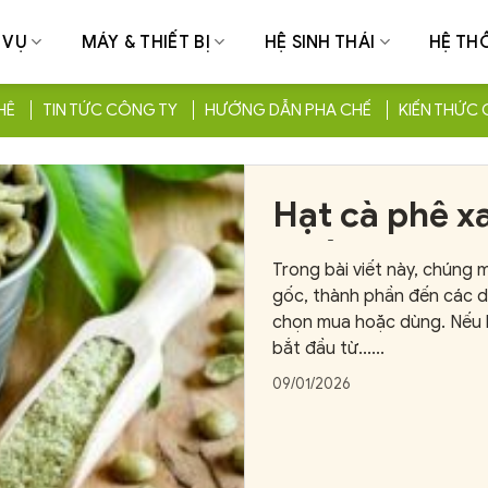
 VỤ
MÁY & THIẾT BỊ
HỆ SINH THÁI
HỆ TH
HÊ
TIN TỨC CÔNG TY
HƯỚNG DẪN PHA CHẾ
KIẾN THỨC 
Hạt cà phê xa
nhất 2025, 
Trong bài viết này, chúng 
gốc, thành phần đến các d
chọn mua hoặc dùng. Nếu bạ
bắt đầu từ......
09/01/2026