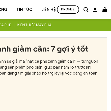
ỐNG
TIN TỨC
LIÊN HỆ
PROFILE
CÀ PHÊ
KIẾN THỨC MÁY PHA
nh giảm cân: 7 gợi ý tốt
đáng mua
mình sẽ giải mã “hạt cà phê xanh giảm cân” — từ nguồn
ạng sản phẩm phổ biến, giúp bạn nắm rõ trước khi
n đang tìm giải pháp hỗ trợ lấy lại vóc dáng an toàn,