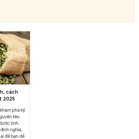
ch, cách
ất 2025
ẽ khám phá kỹ
guyên liệu
 dược tính.
 định nghĩa,
ại để bạn dễ