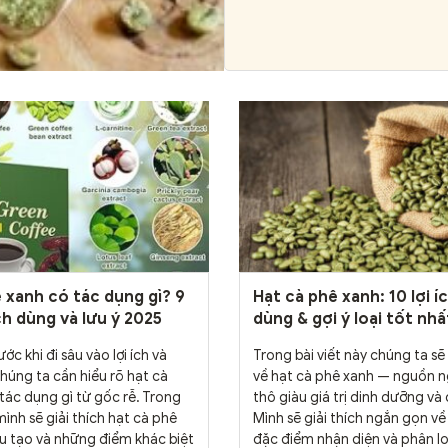
 xanh có tác dụng gì? 9
Hạt cà phê xanh: 10 lợi í
ách dùng và lưu ý 2025
dùng & gợi ý loại tốt nh
ớc khi đi sâu vào lợi ích và
Trong bài viết này chúng ta s
húng ta cần hiểu rõ hạt cà
về hạt cà phê xanh — nguồn n
tác dụng gì từ gốc rễ. Trong
thô giàu giá trị dinh dưỡng và
 mình sẽ giải thích hạt cà phê
Mình sẽ giải thích ngắn gọn về
cấu tạo và những điểm khác biệt
đặc điểm nhận diện và phân lo