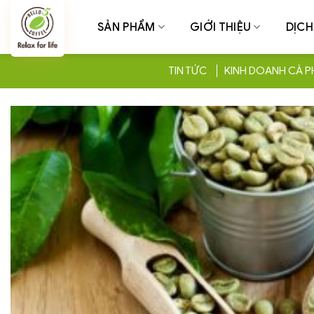
Chuyển
đến
SẢN PHẨM
GIỚI THIỆU
DỊCH
nội
dung
TIN TỨC
KINH DOANH CÀ P