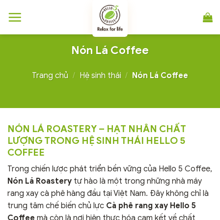
Chuyển
đến
nội
dung
Nón Lá Coffee
Trang chủ
/
Hệ sinh thái
/
Nón Lá Coffee
NÓN LÁ ROASTERY – HẠT NHÂN CHẤT
LƯỢNG TRONG HỆ SINH THÁI HELLO 5
COFFEE
Trong chiến lược phát triển bền vững của Hello 5 Coffee,
Nón Lá Roastery
tự hào là một trong những nhà máy
rang xay cà phê hàng đầu tại Việt Nam. Đây không chỉ là
trung tâm chế biến chủ lực
Cà phê rang xay Hello 5
Coffee
mà còn là nơi hiện thực hóa cam kết về chất